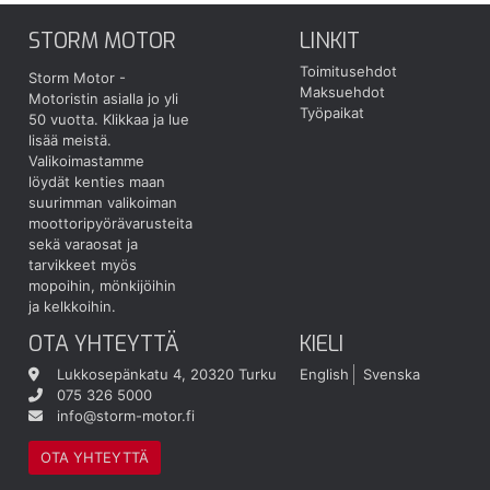
STORM MOTOR
LINKIT
Toimitusehdot
Storm Motor -
Maksuehdot
Motoristin asialla jo yli
Työpaikat
50 vuotta.
Klikkaa ja lue
lisää meistä.
Valikoimastamme
löydät kenties maan
suurimman valikoiman
moottoripyörävarusteita
sekä varaosat ja
tarvikkeet myös
mopoihin, mönkijöihin
ja kelkkoihin.
OTA YHTEYTTÄ
KIELI
Lukkosepänkatu 4, 20320 Turku
English
Svenska
075 326 5000
info@storm-motor.fi
OTA YHTEYTTÄ