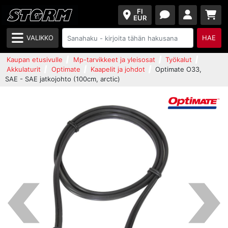
FI
EUR
VALIKKO
HAE
Kaupan etusivulle
Mp-tarvikkeet ja yleisosat
Työkalut
Akkulaturit
Optimate
Kaapelit ja johdot
Optimate O33,
SAE - SAE jatkojohto (100cm, arctic)