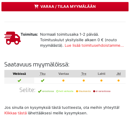
VARAA / TILAA MYYMÄLÄÄN
Toimitus:
Normaali toimitusaika 1-2 päivää.
Toimituskulut yksityisille alkaen 0 € (nouto
myymälästä).
Lue lisää toimitusehdoistamme...
Saatavuus myymälöissä:
Webissä
Tku
Vantaa
Tre
Lahti
Jkl
Selite:
varastossa
heti verkosta
tilauksesta
ei varastossa
Jos sinulla on kysymyksiä tästä tuotteesta, ota meihin yhteyttä!
Klikkaa tästä
lähettääksesi meille kysymyksen.