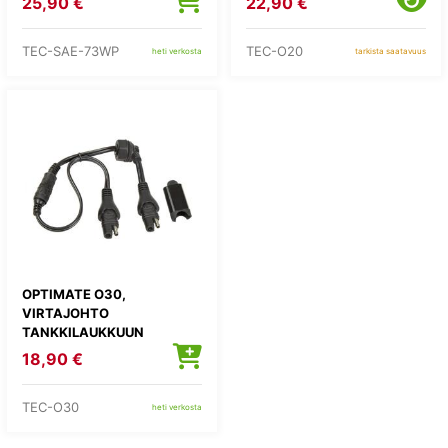
25,90 €
22,90 €
TEC-SAE-73WP
TEC-O20
heti verkosta
tarkista saatavuus
OPTIMATE O30,
VIRTAJOHTO
TANKKILAUKKUUN
18,90 €
TEC-O30
heti verkosta