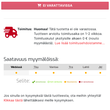
EI VARATTAVISSA
Toimitus:
Huomaa!
Tätä tuotetta ei ole varastossa.
Tuotteen arvioitu toimitusaika on 1-2 viikkoa.
Toimituskulut yksityisille alkaen 0 € (nouto
myymälästä).
Lue lisää toimitusehdoistamme...
Saatavuus myymälöissä:
Webissä
Tku
Vantaa
Tre
Lahti
Jkl
Selite:
varastossa
heti verkosta
tilauksesta
ei varastossa
Jos sinulla on kysymyksiä tästä tuotteesta, ota meihin yhteyttä!
Klikkaa tästä
lähettääksesi meille kysymyksen.