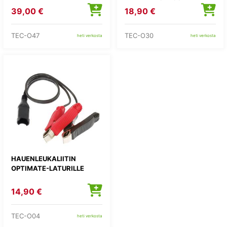
39,00 €
18,90 €
TEC-O47
TEC-O30
heti verkosta
heti verkosta
HAUENLEUKALIITIN
OPTIMATE-LATURILLE
14,90 €
TEC-O04
heti verkosta