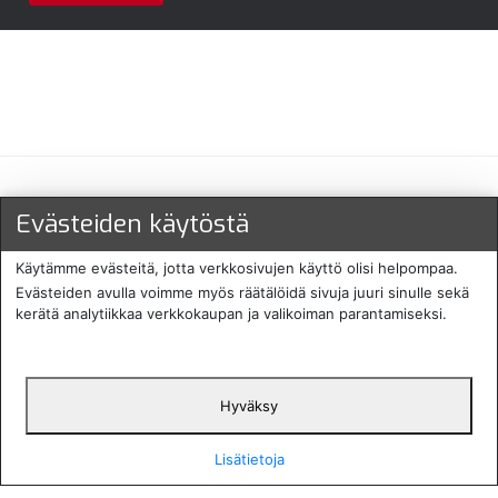
Maksu- ja toimitustavat
Evästeiden käytöstä
Käytämme evästeitä, jotta verkkosivujen käyttö olisi helpompaa.
Evästeiden avulla voimme myös räätälöidä sivuja juuri sinulle sekä
kerätä analytiikkaa verkkokaupan ja valikoiman parantamiseksi.
Hyväksy
English
Protecomp
Copyright 2024. All rights
Svenska
2024
reserved
Lisätietoja