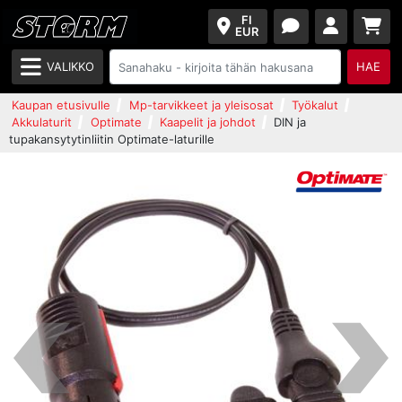
FI
EUR
VALIKKO
HAE
Kaupan etusivulle
Mp-tarvikkeet ja yleisosat
Työkalut
Akkulaturit
Optimate
Kaapelit ja johdot
DIN ja
tupakansytytinliitin Optimate-laturille