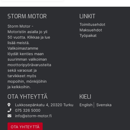
STORM MOTOR
LINKIT
Toimitusehdot
Storm Motor -
Maksuehdot
Motoristin asialla jo yli
Työpaikat
50 vuotta.
Klikkaa ja lue
lisää meistä.
Valikoimastamme
löydät kenties maan
suurimman valikoiman
moottoripyörävarusteita
sekä varaosat ja
tarvikkeet myös
mopoihin, mönkijöihin
ja kelkkoihin.
OTA YHTEYTTÄ
KIELI
Lukkosepänkatu 4, 20320 Turku
English
Svenska
075 326 5000
info@storm-motor.fi
OTA YHTEYTTÄ