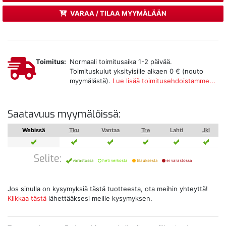
VARAA / TILAA MYYMÄLÄÄN
Toimitus:
Normaali toimitusaika 1-2 päivää.
Toimituskulut yksityisille alkaen 0 € (nouto
myymälästä).
Lue lisää toimitusehdoistamme...
Saatavuus myymälöissä:
Webissä
Tku
Vantaa
Tre
Lahti
Jkl
Selite:
varastossa
heti verkosta
tilauksesta
ei varastossa
Jos sinulla on kysymyksiä tästä tuotteesta, ota meihin yhteyttä!
Klikkaa tästä
lähettääksesi meille kysymyksen.