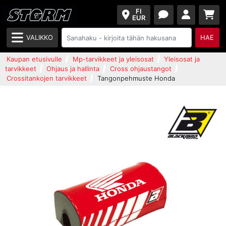
FI
EUR
VALIKKO
HAE
Kaupan etusivulle
Mp-tarvikkeet ja yleisosat
Yleisosat ja
tarvikkeet
Ohjaus ja hallinta
Cross ohjaustangot
Crossitankojen tarvikkeet
Tangonpehmuste Honda