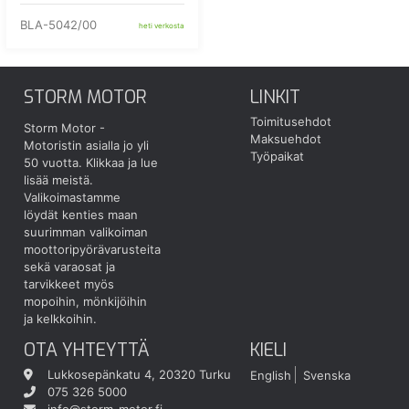
BLA-5042/00
heti verkosta
STORM MOTOR
LINKIT
Toimitusehdot
Storm Motor -
Maksuehdot
Motoristin asialla jo yli
Työpaikat
50 vuotta.
Klikkaa ja lue
lisää meistä.
Valikoimastamme
löydät kenties maan
suurimman valikoiman
moottoripyörävarusteita
sekä varaosat ja
tarvikkeet myös
mopoihin, mönkijöihin
ja kelkkoihin.
OTA YHTEYTTÄ
KIELI
Lukkosepänkatu 4, 20320 Turku
English
Svenska
075 326 5000