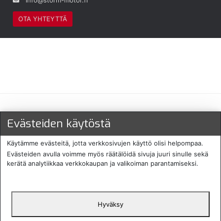
info@storm-motor.fi
OTA YHTEYTTÄ
Maksu- ja toimitustavat
Evästeiden käytöstä
Käytämme evästeitä, jotta verkkosivujen käyttö olisi helpompaa.
Evästeiden avulla voimme myös räätälöidä sivuja juuri sinulle sekä
kerätä analytiikkaa verkkokaupan ja valikoiman parantamiseksi.
Hyväksy
English
Protecomp
Copyright 2024. All rights