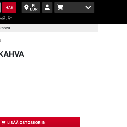
FI
HAE
EUR
MÄLÄT
kahva
3
KAHVA
LISÄÄ OSTOSKORIIN