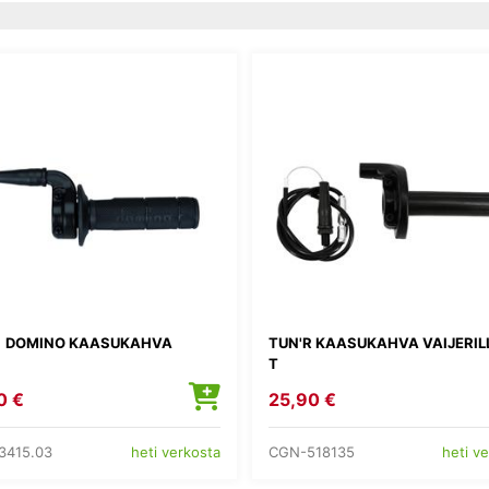
DOMINO KAASUKAHVA
TUN'R KAASUKAHVA VAIJERILL
T
0 €
25,90 €
3415.03
CGN-518135
heti verkosta
heti v