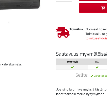
Toimitus:
Normaali toimi
Toimituskulut 
toimitusehdoi
Saatavuus myymälöiss
Webissä
Tku
an kahvakumeja.
Selite:
varastoss
Jos sinulla on kysymyksiä tästä t
lähettääksesi meille kysymyksen.