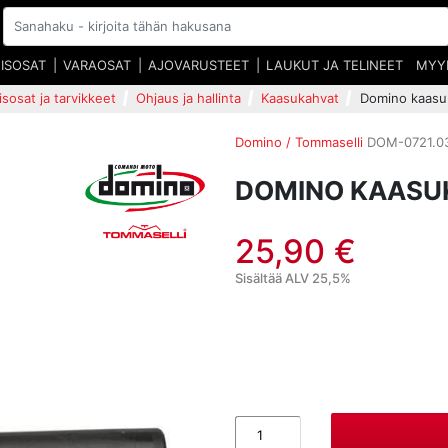
EISOSAT
VARAOSAT
AJOVARUSTEET
LAUKUT JA TELINEET
MYY
isosat ja tarvikkeet
Ohjaus ja hallinta
Kaasukahvat
Domino kaasu
Domino / Tommaselli
DOM-0721.0
DOMINO KAASU
25,90 €
Sisältää ALV 25,5%