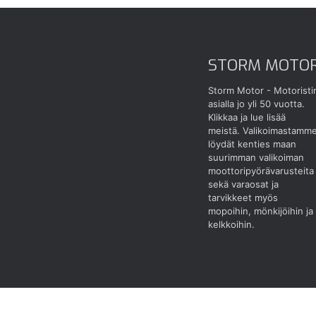
STORM MOTO
Storm Motor - Motoristi
asialla jo yli 50 vuotta.
Klikkaa ja lue lisää
meistä.
Valikoimastamm
löydät kenties maan
suurimman valikoiman
moottoripyörävarusteita
sekä varaosat ja
tarvikkeet myös
mopoihin, mönkijöihin ja
kelkkoihin.