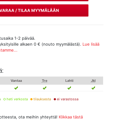
VARAA / TILAA MYYMÄLÄÄN
tusaika 1-2 päivää.
yksityisille alkaen 0 € (nouto myymälästä).
Lue lisää
stamme...
ä:
Vantaa
Tre
Lahti
Jkl
a
heti verkosta
tilauksesta
ei varastossa
uotteesta, ota meihin yhteyttä!
Klikkaa tästä