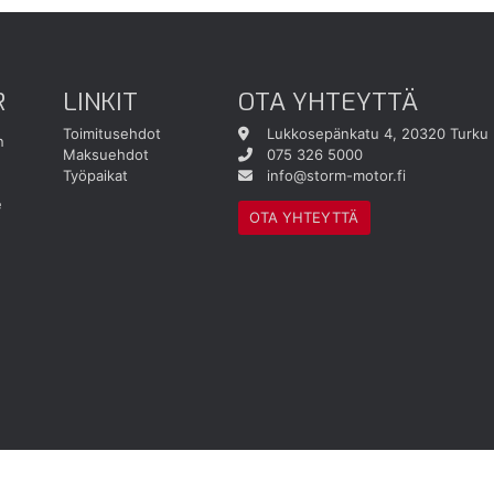
R
LINKIT
OTA YHTEYTTÄ
Toimitusehdot
Lukkosepänkatu 4, 20320 Turku
n
Maksuehdot
075 326 5000
Työpaikat
info@storm-motor.fi
e
OTA YHTEYTTÄ