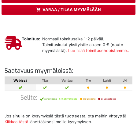
VARAA / TILAA MYYMÄLÄÄN
Toimitus:
Normaali toimitusaika 1-2 päivää.
Toimituskulut yksityisille alkaen 0 € (nouto
myymälästä).
Lue lisää toimitusehdoistamme...
Saatavuus myymälöissä:
Webissä
Tku
Vantaa
Tre
Lahti
Jkl
Selite:
varastossa
heti verkosta
tilauksesta
ei varastossa
Jos sinulla on kysymyksiä tästä tuotteesta, ota meihin yhteyttä!
Klikkaa tästä
lähettääksesi meille kysymyksen.