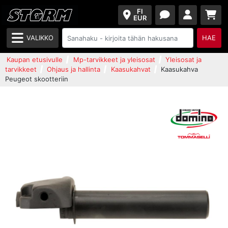
FI
EUR
VALIKKO
HAE
Kaupan etusivulle
Mp-tarvikkeet ja yleisosat
Yleisosat ja
tarvikkeet
Ohjaus ja hallinta
Kaasukahvat
Kaasukahva
Peugeot skootteriin