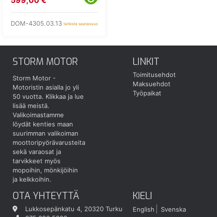
599,00 €
DOM-4305.03.13
tarkista saatavuus
STORM MOTOR
LINKIT
Toimitusehdot
Storm Motor -
Maksuehdot
Motoristin asialla jo yli
Työpaikat
50 vuotta.
Klikkaa ja lue
lisää meistä.
Valikoimastamme
löydät kenties maan
suurimman valikoiman
moottoripyörävarusteita
sekä varaosat ja
tarvikkeet myös
mopoihin, mönkijöihin
ja kelkkoihin.
OTA YHTEYTTÄ
KIELI
Lukkosepänkatu 4, 20320 Turku
English
Svenska