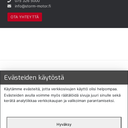
075 326 5000
info@storm-motor.fi
OTA YHTEYTTÄ
Maksu- ja toimitustavat
Evästeiden käytöstä
Käytämme evästeitä, jotta verkkosivujen käyttö olisi helpompaa.
Evästeiden avulla voimme myös räätälöidä sivuja juuri sinulle sekä
kerätä analytiikkaa verkkokaupan ja valikoiman parantamiseksi.
Hyväksy