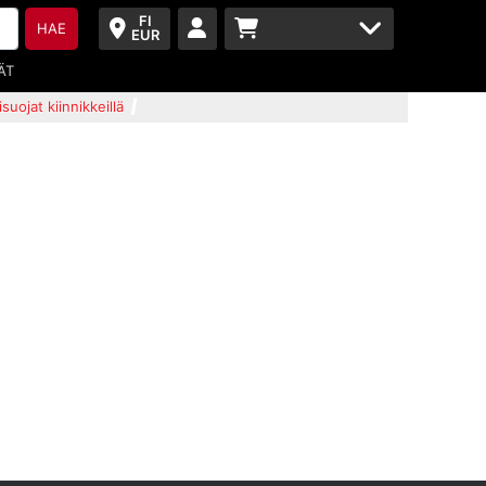
FI
HAE
EUR
ÄT
uojat kiinnikkeillä