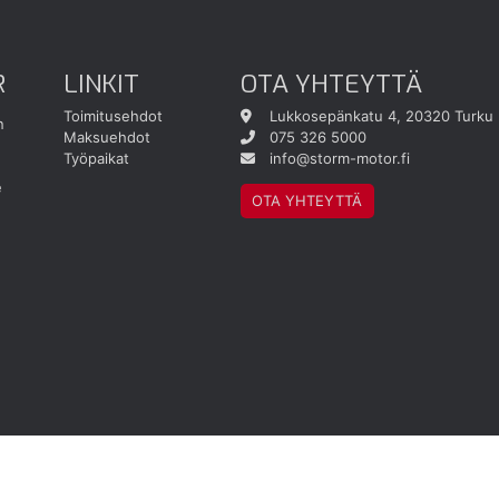
R
LINKIT
OTA YHTEYTTÄ
Toimitusehdot
Lukkosepänkatu 4, 20320 Turku
n
Maksuehdot
075 326 5000
Työpaikat
info@storm-motor.fi
e
OTA YHTEYTTÄ