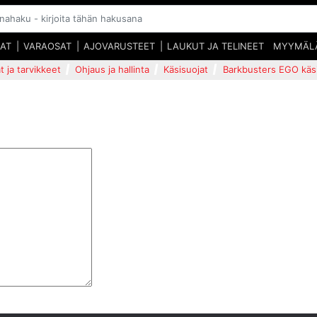
SAT
VARAOSAT
AJOVARUSTEET
LAUKUT JA TELINEET
MYYMÄL
t ja tarvikkeet
Ohjaus ja hallinta
Käsisuojat
Barkbusters EGO käsis