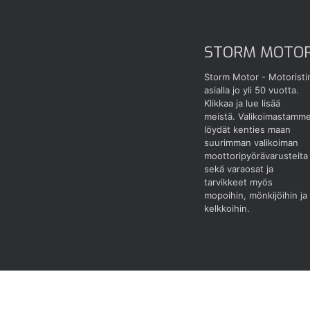
STORM MOTO
Storm Motor - Motoristi
asialla jo yli 50 vuotta.
Klikkaa ja lue lisää
meistä.
Valikoimastamm
löydät kenties maan
suurimman valikoiman
moottoripyörävarusteita
sekä varaosat ja
tarvikkeet myös
mopoihin, mönkijöihin ja
kelkkoihin.