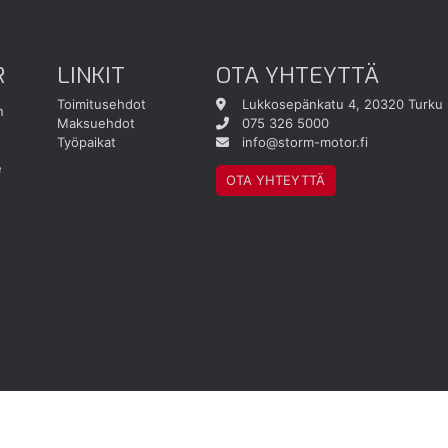
R
LINKIT
OTA YHTEYTTÄ
Toimitusehdot
Lukkosepänkatu 4, 20320 Turku
n
Maksuehdot
075 326 5000
Työpaikat
info@storm-motor.fi
e
OTA YHTEYTTÄ