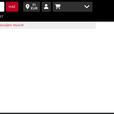
FI
HAE
EUR
ÄT
suojien muovit