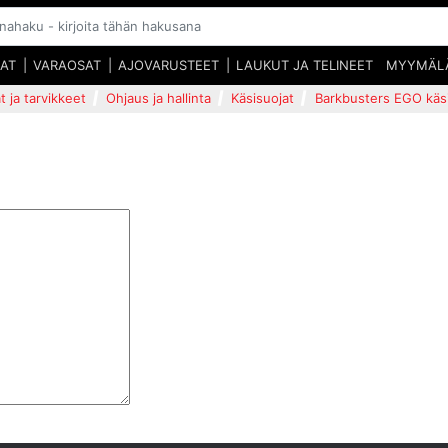
SAT
VARAOSAT
AJOVARUSTEET
LAUKUT JA TELINEET
MYYMÄL
t ja tarvikkeet
Ohjaus ja hallinta
Käsisuojat
Barkbusters EGO käsi