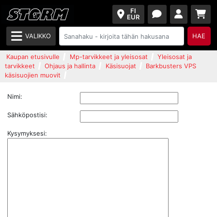
FI
EUR
VALIKKO
HAE
Kaupan etusivulle
Mp-tarvikkeet ja yleisosat
Yleisosat ja
tarvikkeet
Ohjaus ja hallinta
Käsisuojat
Barkbusters VPS
käsisuojien muovit
Nimi:
Sähköpostisi:
Kysymyksesi: