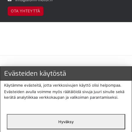
OTA YHTEYTTÄ
Maksu- ja toimitustavat
Evästeiden käytöstä
Käytämme evästeitä, jotta verkkosivujen käyttö olisi helpompaa.
Evästeiden avulla voimme myös räätälöidä sivuja juuri sinulle sekä
kerätä analytiikkaa verkkokaupan ja valikoiman parantamiseksi.
Hyväksy
English
Protecomp
Copyright 2024. All rights