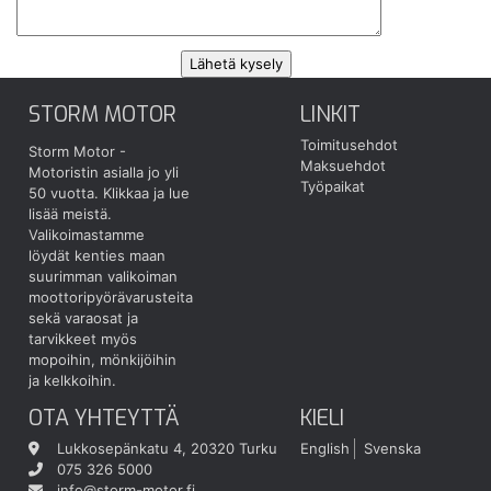
STORM MOTOR
LINKIT
Toimitusehdot
Storm Motor -
Maksuehdot
Motoristin asialla jo yli
Työpaikat
50 vuotta.
Klikkaa ja lue
lisää meistä.
Valikoimastamme
löydät kenties maan
suurimman valikoiman
moottoripyörävarusteita
sekä varaosat ja
tarvikkeet myös
mopoihin, mönkijöihin
ja kelkkoihin.
OTA YHTEYTTÄ
KIELI
Lukkosepänkatu 4, 20320 Turku
English
Svenska
075 326 5000
info@storm-motor.fi