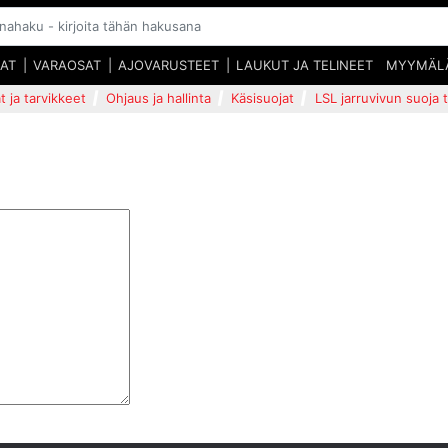
SAT
VARAOSAT
AJOVARUSTEET
LAUKUT JA TELINEET
MYYMÄL
t ja tarvikkeet
Ohjaus ja hallinta
Käsisuojat
LSL jarruvivun suoja