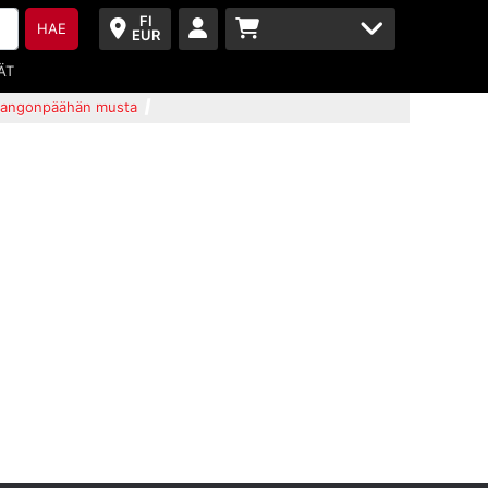
FI
HAE
EUR
ÄT
 tangonpäähän musta