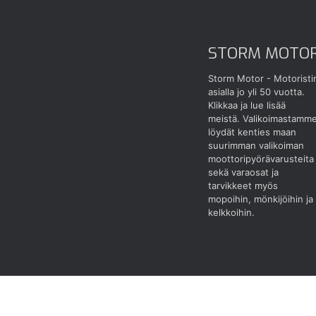
STORM MOTO
Storm Motor - Motoristi
asialla jo yli 50 vuotta.
Klikkaa ja lue lisää
meistä.
Valikoimastamm
löydät kenties maan
suurimman valikoiman
moottoripyörävarusteita
sekä varaosat ja
tarvikkeet myös
mopoihin, mönkijöihin ja
kelkkoihin.