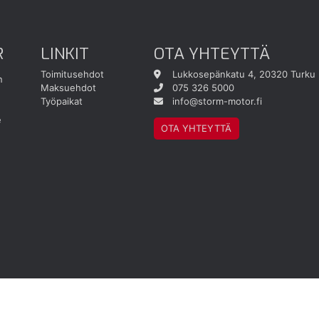
R
LINKIT
OTA YHTEYTTÄ
Toimitusehdot
Lukkosepänkatu 4, 20320 Turku
n
Maksuehdot
075 326 5000
Työpaikat
info@storm-motor.fi
e
OTA YHTEYTTÄ