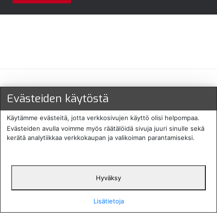
Maksu- ja toimitustavat
Evästeiden käytöstä
Käytämme evästeitä, jotta verkkosivujen käyttö olisi helpompaa.
Evästeiden avulla voimme myös räätälöidä sivuja juuri sinulle sekä
kerätä analytiikkaa verkkokaupan ja valikoiman parantamiseksi.
Hyväksy
English
Protecomp
Copyright 2024. All rights
Svenska
2024
reserved
Lisätietoja