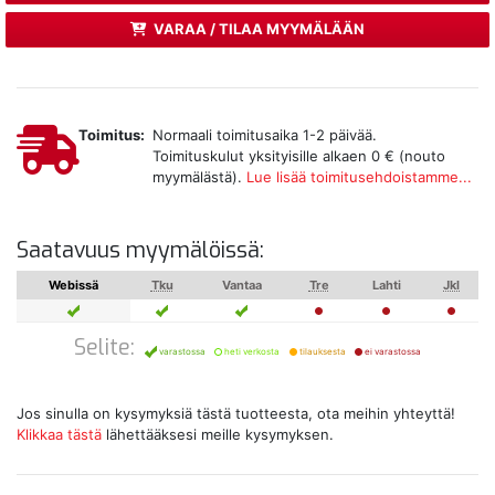
VARAA / TILAA MYYMÄLÄÄN
Toimitus:
Normaali toimitusaika 1-2 päivää.
Toimituskulut yksityisille alkaen 0 € (nouto
myymälästä).
Lue lisää toimitusehdoistamme...
Saatavuus myymälöissä:
Webissä
Tku
Vantaa
Tre
Lahti
Jkl
Selite:
varastossa
heti verkosta
tilauksesta
ei varastossa
Jos sinulla on kysymyksiä tästä tuotteesta, ota meihin yhteyttä!
Klikkaa tästä
lähettääksesi meille kysymyksen.