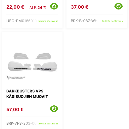
22,90 €
37,00 €
ALE:
24 %
UFO-PM01660102
BRK-B-087-WH
tarkista saatavuus
tarkista saatavuus
BARKBUSTERS VPS
KÄSISUOJIEN MUOVIT
57,00 €
BRK-VPS-203-00-WW
tarkista saatavuus