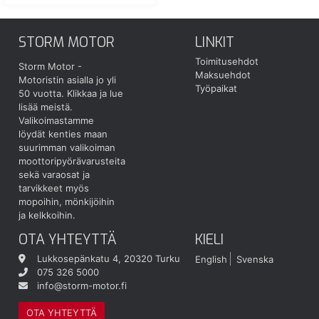
STORM MOTOR
LINKIT
Toimitusehdot
Storm Motor -
Maksuehdot
Motoristin asialla jo yli
Työpaikat
50 vuotta.
Klikkaa ja lue
lisää meistä.
Valikoimastamme
löydät kenties maan
suurimman valikoiman
moottoripyörävarusteita
sekä varaosat ja
tarvikkeet myös
mopoihin, mönkijöihin
ja kelkkoihin.
OTA YHTEYTTÄ
KIELI
Lukkosepänkatu 4, 20320 Turku
English
Svenska
075 326 5000
info@storm-motor.fi
OTA YHTEYTTÄ