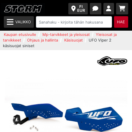
FI
EUR
VALIKKO
HAE
Kaupan etusivulle
Mp-tarvikkeet ja yleisosat
Yleisosat ja
tarvikkeet
Ohjaus ja hallinta
Käsisuojat
UFO Viper 2
käsisuojat siniset