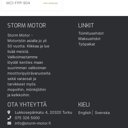
MCI-FPP-904
heti verkosta
STORM MOTOR
LINKIT
Toimitusehdot
Storm Motor -
Maksuehdot
Motoristin asialla jo yli
Työpaikat
50 vuotta.
Klikkaa ja lue
lisää meistä.
Valikoimastamme
löydät kenties maan
suurimman valikoiman
moottoripyörävarusteita
sekä varaosat ja
tarvikkeet myös
mopoihin, mönkijöihin
ja kelkkoihin.
OTA YHTEYTTÄ
KIELI
Lukkosepänkatu 4, 20320 Turku
English
Svenska
075 326 5000
info@storm-motor.fi