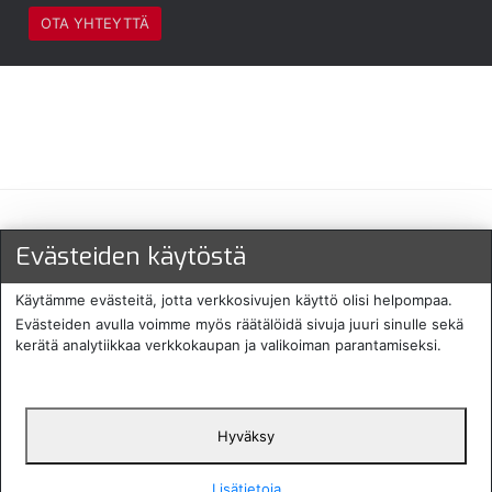
OTA YHTEYTTÄ
Maksu- ja toimitustavat
Evästeiden käytöstä
Käytämme evästeitä, jotta verkkosivujen käyttö olisi helpompaa.
Evästeiden avulla voimme myös räätälöidä sivuja juuri sinulle sekä
kerätä analytiikkaa verkkokaupan ja valikoiman parantamiseksi.
Hyväksy
English
Protecomp
Copyright 2024. All rights
Svenska
2024
reserved
Lisätietoja