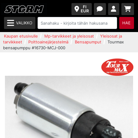
FI
EUR
VALIKKO
HAE
Kaupan etusivulle
Mp-tarvikkeet ja yleisosat
Yleisosat ja
tarvikkeet
Polttoainejärjestelmä
Bensapumput
Tourmax
bensapumppu #16730-MCJ-000