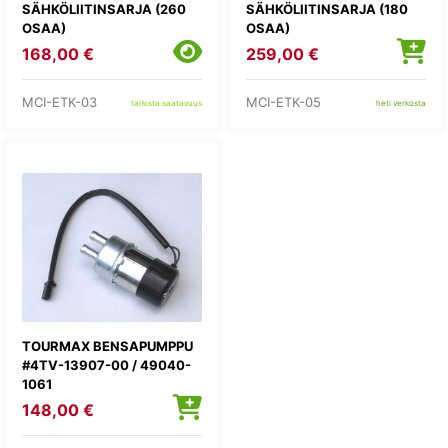
SÄHKÖLIITINSARJA (260
SÄHKÖLIITINSARJA (180
OSAA)
OSAA)
168,00 €
259,00 €
MCI-ETK-03
MCI-ETK-05
tarkista saatavuus
heti verkosta
TOURMAX BENSAPUMPPU
#4TV-13907-00 / 49040-
1061
148,00 €