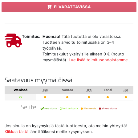
EI VARATTAVISSA
Toimitus:
Huomaa!
Tätä tuotetta ei ole varastossa.
Tuotteen arvioitu toimitusaika on 3–4
työpäivää.
Toimituskulut yksityisille alkaen 0 € (nouto
myymälästä).
Lue lisää toimitusehdoistamme...
Saatavuus myymälöissä:
Webissä
Tku
Vantaa
Tre
Lahti
Jkl
Selite:
varastossa
heti verkosta
tilauksesta
ei varastossa
Jos sinulla on kysymyksiä tästä tuotteesta, ota meihin yhteyttä!
Klikkaa tästä
lähettääksesi meille kysymyksen.