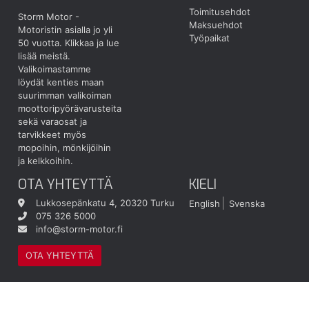
Toimitusehdot
Storm Motor -
Maksuehdot
Motoristin asialla jo yli
Työpaikat
50 vuotta.
Klikkaa ja lue
lisää meistä.
Valikoimastamme
löydät kenties maan
suurimman valikoiman
moottoripyörävarusteita
sekä varaosat ja
tarvikkeet myös
mopoihin, mönkijöihin
ja kelkkoihin.
OTA YHTEYTTÄ
KIELI
Lukkosepänkatu 4, 20320 Turku
English
Svenska
075 326 5000
info@storm-motor.fi
OTA YHTEYTTÄ