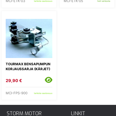
MCI-ETK-03
MCI-ETK-05
tarkista saatavuus
heti verkosta
TOURMAX BENSAPUMPUN
KORJAUSSARJA (KÄRJET)
29,90 €
MCI-FPS-900
tarkista saatavuus
STORM MOTOR
LINKIT