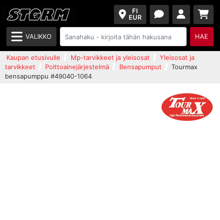
FI
EUR
VALIKKO
HAE
Kaupan etusivulle
Mp-tarvikkeet ja yleisosat
Yleisosat ja
tarvikkeet
Polttoainejärjestelmä
Bensapumput
Tourmax
bensapumppu #49040-1064