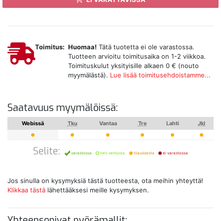
Toimitus:
Huomaa!
Tätä tuotetta ei ole varastossa.
Tuotteen arvioitu toimitusaika on 1-2 viikkoa.
Toimituskulut yksityisille alkaen 0 € (nouto
myymälästä).
Lue lisää toimitusehdoistamme...
Saatavuus myymälöissä:
Webissä
Tku
Vantaa
Tre
Lahti
Jkl
Selite:
varastossa
heti verkosta
tilauksesta
ei varastossa
Jos sinulla on kysymyksiä tästä tuotteesta, ota meihin yhteyttä!
Klikkaa tästä
lähettääksesi meille kysymyksen.
Yhteensopivat pyörämallit: