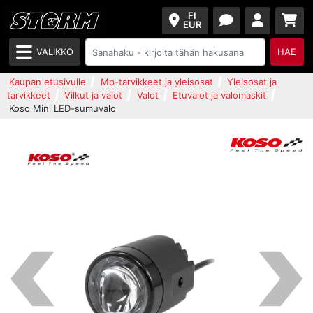
FI
EUR
VALIKKO
HAE
Kaupan etusivulle
Mp-tarvikkeet ja yleisosat
Yleisosat ja
tarvikkeet
Vilkut ja valot
Valot
Etuvalot ja valomaskit
Koso Mini LED-sumuvalo