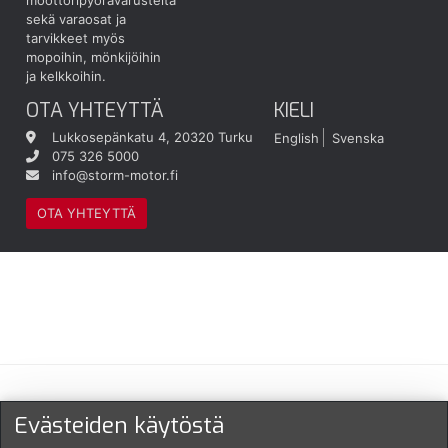
sekä varaosat ja
tarvikkeet myös
mopoihin, mönkijöihin
ja kelkkoihin.
OTA YHTEYTTÄ
KIELI
Lukkosepänkatu 4, 20320 Turku
English
Svenska
075 326 5000
info@storm-motor.fi
OTA YHTEYTTÄ
Maksu- ja toimitustavat
Evästeiden käytöstä