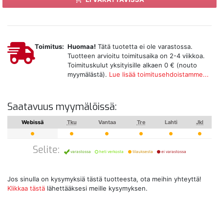
Toimitus:
Huomaa!
Tätä tuotetta ei ole varastossa.
Tuotteen arvioitu toimitusaika on 2-4 viikkoa.
Toimituskulut yksityisille alkaen 0 € (nouto
myymälästä).
Lue lisää toimitusehdoistamme...
Saatavuus myymälöissä:
Webissä
Tku
Vantaa
Tre
Lahti
Jkl
Selite:
varastossa
heti verkosta
tilauksesta
ei varastossa
Jos sinulla on kysymyksiä tästä tuotteesta, ota meihin yhteyttä!
Klikkaa tästä
lähettääksesi meille kysymyksen.