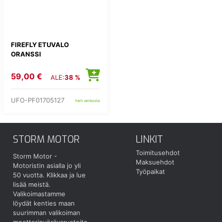
FIREFLY ETUVALO
ORANSSI
59,00 €
ALE:
38 %
UFO-PF01705127
heti verkosta
STORM MOTOR
LINKIT
Toimitusehdot
Storm Motor -
Maksuehdot
Motoristin asialla jo yli
Työpaikat
50 vuotta.
Klikkaa ja lue
lisää meistä.
Valikoimastamme
löydät kenties maan
suurimman valikoiman
moottoripyörävarusteita