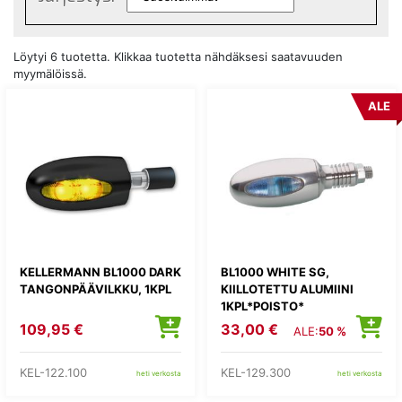
Löytyi 6 tuotetta. Klikkaa tuotetta nähdäksesi saatavuuden
myymälöissä.
ALE
KELLERMANN BL1000 DARK
BL1000 WHITE SG,
TANGONPÄÄVILKKU, 1KPL
KIILLOTETTU ALUMIINI
1KPL*POISTO*
109,95 €
33,00 €
ALE:
50 %
KEL-122.100
KEL-129.300
heti verkosta
heti verkosta