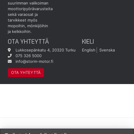
suurimman valikoiman
moottoripyörävarusteita
sekä varaosat ja
tarvikkeet myös
mopoihin, mönkijöihin
ja kelkkoihin.
OTA YHTEYTTÄ
KIELI
Lukkosepänkatu 4, 20320 Turku
English
Svenska
075 326 5000
info@storm-motor.fi
OTA YHTEYTTÄ
Maksu- ja toimitustavat