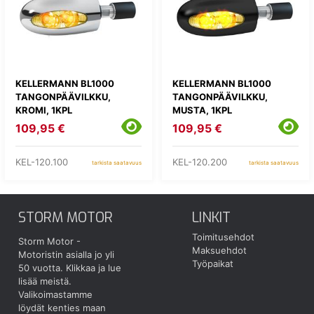
KELLERMANN BL1000
KELLERMANN BL1000
TANGONPÄÄVILKKU,
TANGONPÄÄVILKKU,
KROMI, 1KPL
MUSTA, 1KPL
109,95 €
109,95 €
KEL-120.100
KEL-120.200
tarkista saatavuus
tarkista saatavuus
STORM MOTOR
LINKIT
Toimitusehdot
Storm Motor -
Maksuehdot
Motoristin asialla jo yli
Työpaikat
50 vuotta.
Klikkaa ja lue
lisää meistä.
Valikoimastamme
löydät kenties maan