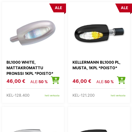
ALE
ALE
BL1000 WHITE,
KELLERMANN BL1000 PL,
MATTAKROMATTU
MUSTA, 1KPL *POISTO*
PRONSSI 1KPL *POISTO*
46,00 €
46,00 €
ALE:
50 %
ALE:
50 %
KEL-128.400
KEL-121.200
heti verkosta
heti verkosta