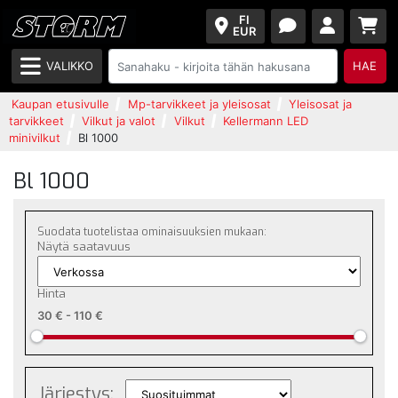
FI
EUR
VALIKKO
HAE
Kaupan etusivulle
Mp-tarvikkeet ja yleisosat
Yleisosat ja
tarvikkeet
Vilkut ja valot
Vilkut
Kellermann LED
minivilkut
Bl 1000
Bl 1000
Suodata tuotelistaa ominaisuuksien mukaan:
Näytä saatavuus
Hinta
30 €
-
110 €
Järjestys: