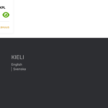
KPL
atavuus
KIELI
English
Svenska