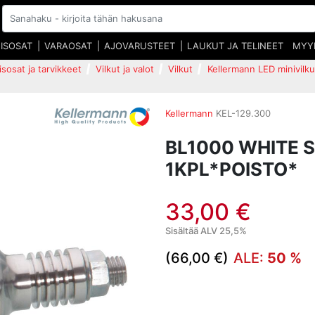
EISOSAT
VARAOSAT
AJOVARUSTEET
LAUKUT JA TELINEET
MYY
isosat ja tarvikkeet
Vilkut ja valot
Vilkut
Kellermann LED minivilku
Kellermann
KEL-129.300
BL1000 WHITE S
1KPL*POISTO*
33,00 €
Sisältää ALV 25,5%
(66,00 €)
ALE:
50 %