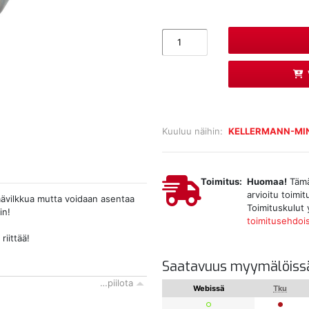
Kuuluu näihin:
KELLERMANN-MIN
Toimitus:
Huomaa!
Tämä 
arvioitu toimi
äävilkkua mutta voidaan asentaa
Toimituskulut 
in!
toimitusehdoi
riittää!
Saatavuus myymälöiss
…piilota
Webissä
Tku