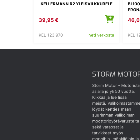
KELLERMANN R2 YLEISVILKKURELE
BL10
PRONS
39,95 €
46,0
KEL-123.970
KEL-1
heti verkosta
STORM MOTO
Storm Motor - Motoristi
asialla jo yli 50 vuotta.
Klikkaa ja lue lisää
meistä.
Valikoimastamm
löydät kenties maan
suurimman valikoiman
moottoripyörävarusteita
sekä varaosat ja
tarvikkeet myös
mopoihin, mönkijöihin ja