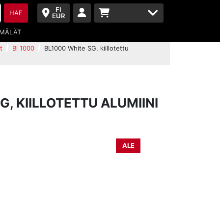
FI
HAE
EUR
MÄLÄT
t
Bl 1000
BL1000 White SG, kiillotettu
G, KIILLOTETTU ALUMIINI
ALE