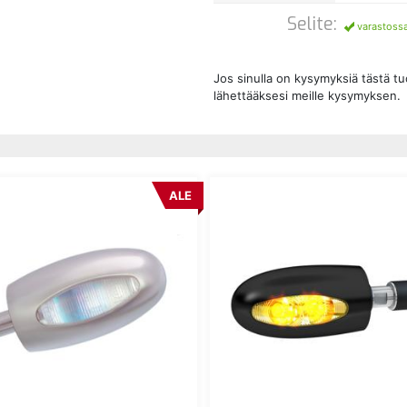
Selite:
varastoss
Jos sinulla on kysymyksiä tästä t
lähettääksesi meille kysymyksen.
ALE