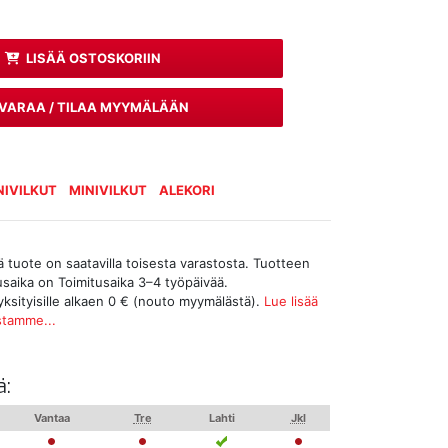
LISÄÄ OSTOSKORIIN
VARAA / TILAA MYYMÄLÄÄN
IVILKUT
MINIVILKUT
ALEKORI
tuote on saatavilla toisesta varastosta. Tuotteen
tusaika on Toimitusaika 3–4 työpäivää.
yksityisille alkaen 0 € (nouto myymälästä).
Lue lisää
stamme...
ä:
Vantaa
Tre
Lahti
Jkl