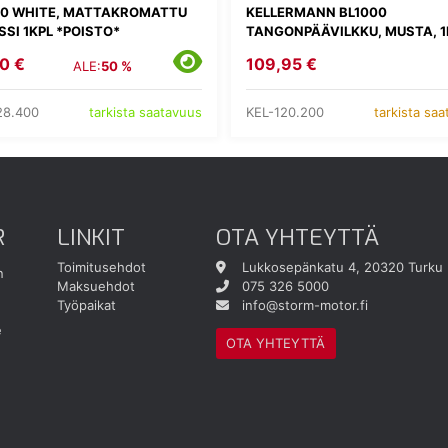
00 WHITE, MATTAKROMATTU
KELLERMANN BL1000
SI 1KPL *POISTO*
TANGONPÄÄVILKKU, MUSTA, 1
0 €
109,95 €
ALE:
50 %
28.400
KEL-120.200
tarkista saatavuus
tarkista sa
R
LINKIT
OTA YHTEYTTÄ
Toimitusehdot
Lukkosepänkatu 4, 20320 Turku
n
Maksuehdot
075 326 5000
Työpaikat
info@storm-motor.fi
e
OTA YHTEYTTÄ