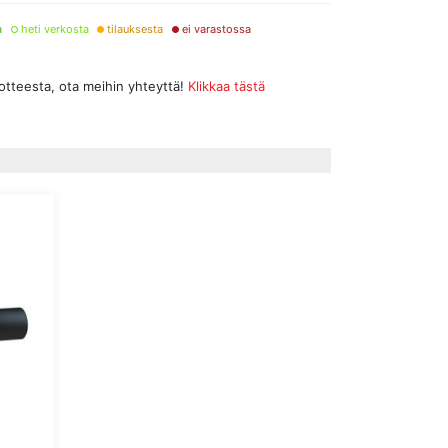
a
heti verkosta
tilauksesta
ei varastossa
uotteesta, ota meihin yhteyttä!
Klikkaa tästä