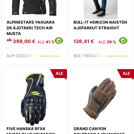
ALPINESTARS YAGUARA
BULL-IT HORIZON NAISTEN
DS AJOTAKKI TECH AIR
AJOFARKUT STRAIGHT
MUSTA
alk.
399,00 €
126,41 €
ALE:
41 %
ALE:
29 %
ALP-3203218-104-
BUL-1185040131-
tarkista saatavuus
tarkista saatavuus
ALE
ALE
FIVE HANSKA RFX4
GRAND CANYON