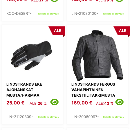
ALE:
27 %
ALE:
39 %
KOC-DESERT-
LIN-21080100-
tarkista saatavuus
tarkista saatavuus
ALE
ALE
LINDSTRANDS EKE
LINDSTRANDS FERGUS
AJOHANSKAT
VAHAPINTAINEN
MUSTA/HARMAA
TEKSTIILITAKKIMUSTA
25,00 €
169,00 €
ALE:
26 %
ALE:
43 %
LIN-21120309-
LIN-20060997-
tarkista saatavuus
tarkista saatavuus