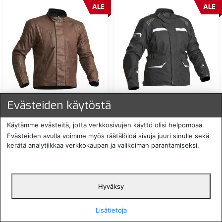
ALE
ALE
LINDSTRANDS FERGUS
LINDSTRANDS GRANBERG
Evästeiden käytöstä
VAHAPINTAINEN
NAISTEN AJOTAKKI
TEKSTIILITAKKIRUSKEA
MUSTA/VALKOINEN
Käytämme evästeitä, jotta verkkosivujen käyttö olisi helpompaa.
169,00 €
199,00 €
ALE:
43 %
ALE:
31 %
Evästeiden avulla voimme myös räätälöidä sivuja juuri sinulle sekä
kerätä analytiikkaa verkkokaupan ja valikoiman parantamiseksi.
LIN-20060935-
LIN-21050101-
tarkista saatavuus
tarkista saatavuus
ALE
ALE
Hyväksy
Lisätietoja