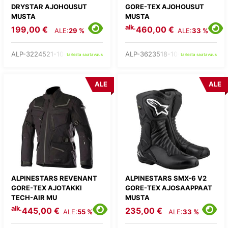
DRYSTAR AJOHOUSUT
GORE-TEX AJOHOUSUT
MUSTA
MUSTA
alk.
199,00 €
460,00 €
ALE:
29 %
ALE:
33 %
ALP-3224521-10-
ALP-3623518-10-
tarkista saatavuus
tarkista saatavuus
ALE
ALE
ALPINESTARS REVENANT
ALPINESTARS SMX-6 V2
GORE-TEX AJOTAKKI
GORE-TEX AJOSAAPPAAT
TECH-AIR MU
MUSTA
alk.
445,00 €
235,00 €
ALE:
55 %
ALE:
33 %