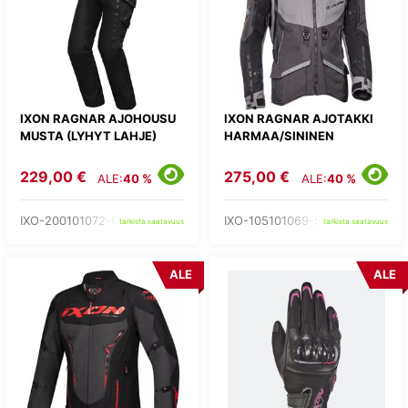
IXON RAGNAR AJOHOUSU
IXON RAGNAR AJOTAKKI
MUSTA (LYHYT LAHJE)
HARMAA/SININEN
229,00 €
275,00 €
ALE:
40 %
ALE:
40 %
IXO-200101072-01-
IXO-105101069-53-
tarkista saatavuus
tarkista saatavuus
ALE
ALE