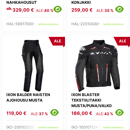
NAHKAHOUSUT
KONJAKKI
alk.
329,00 €
259,00 €
ALE:
40 %
ALE:
35 %
HAL-56917000-
HAL-22010430-
tarkista saatavuus
tarkista saatavuus
ALE
ALE
IXON BALDER NAISTEN
IXON BLASTER
AJOHOUSU MUSTA
TEKSTIILITAKKI
MUSTA/PUNA/VALKO
119,00 €
186,00 €
ALE:
37 %
ALE:
42 %
IXO-200102028-01-
IXO-100101124-27-
tarkista saatavuus
tarkista saatavuus