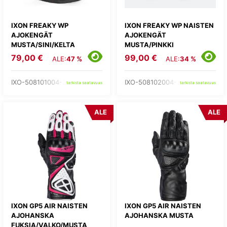
IXON FREAKY WP
IXON FREAKY WP NAISTEN
AJOKENGÄT
AJOKENGÄT
MUSTA/SINI/KELTA
MUSTA/PINKKI
79,00 €
99,00 €
ALE:
47 %
ALE:
34 %
IXO-508101004-35-
IXO-508102004-73-
tarkista saatavuus
tarkista saatavuus
ALE
ALE
IXON GP5 AIR NAISTEN
IXON GP5 AIR NAISTEN
AJOHANSKA
AJOHANSKA MUSTA
FUKSIA/VALKO/MUSTA