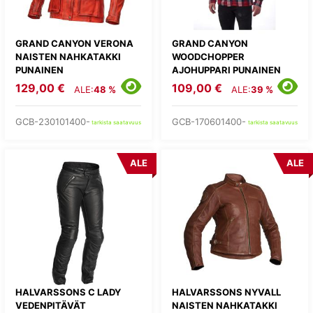
GRAND CANYON VERONA
GRAND CANYON
NAISTEN NAHKATAKKI
WOODCHOPPER
PUNAINEN
AJOHUPPARI PUNAINEN
129,00 €
109,00 €
ALE:
48 %
ALE:
39 %
GCB-230101400-
GCB-170601400-
tarkista saatavuus
tarkista saatavuus
ALE
ALE
HALVARSSONS C LADY
HALVARSSONS NYVALL
VEDENPITÄVÄT
NAISTEN NAHKATAKKI