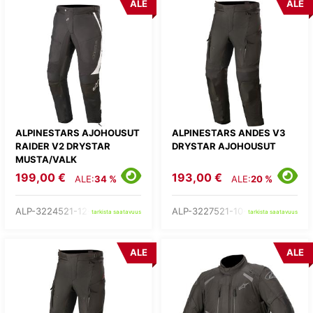
ALE
ALE
ALPINESTARS AJOHOUSUT
ALPINESTARS ANDES V3
RAIDER V2 DRYSTAR
DRYSTAR AJOHOUSUT
MUSTA/VALK
199,00 €
193,00 €
ALE:
34 %
ALE:
20 %
ALP-3224521-12-
ALP-3227521-10-
tarkista saatavuus
tarkista saatavuus
ALE
ALE