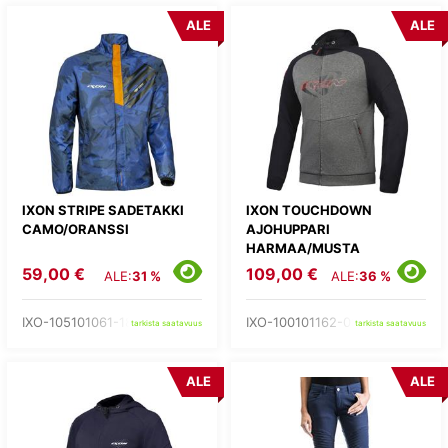
ALE
ALE
IXON STRIPE SADETAKKI
IXON TOUCHDOWN
CAMO/ORANSSI
AJOHUPPARI
HARMAA/MUSTA
59,00 €
109,00 €
ALE:
31 %
ALE:
36 %
IXO-105101061-18-
IXO-100101162-03-
tarkista saatavuus
tarkista saatavuus
ALE
ALE