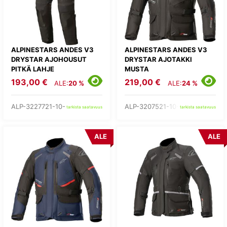
ALPINESTARS ANDES V3
ALPINESTARS ANDES V3
DRYSTAR AJOHOUSUT
DRYSTAR AJOTAKKI
PITKÄ LAHJE
MUSTA
193,00 €
219,00 €
ALE:
20 %
ALE:
24 %
ALP-3227721-10-
ALP-3207521-10-
tarkista saatavuus
tarkista saatavuus
ALE
ALE