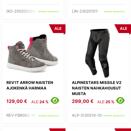
IXO-200202004-24-
LIN-23020101-
tarkista saatavuus
tarkista saatavuus
ALE
ALE
REV'IT ARROW NAISTEN
ALPINESTARS MISSILE V2
AJOKENKÄ HARMAA
NAISTEN NAHKAHOUSUT
MUSTA
129,00 €
299,00 €
ALE:
24 %
ALE:
25 %
REV-FBR062-3690-
ALP-3130519-10-
tarkista saatavuus
tarkista saatavuus