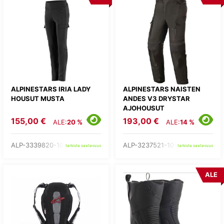
ALPINESTARS IRIA LADY
ALPINESTARS NAISTEN
HOUSUT MUSTA
ANDES V3 DRYSTAR
AJOHOUSUT
155,00 €
193,00 €
ALE:
20 %
ALE:
14 %
ALP-3339820-10-
ALP-3237521-10-
tarkista saatavuus
tarkista saatavuus
ALE