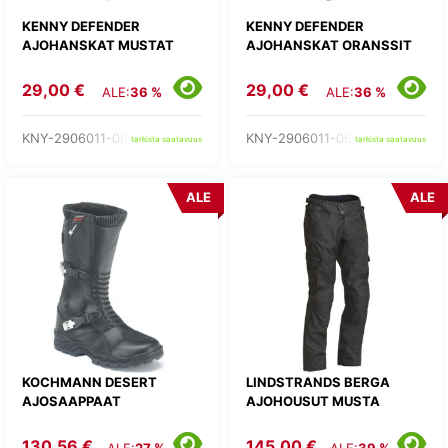
KENNY DEFENDER
KENNY DEFENDER
AJOHANSKAT MUSTAT
AJOHANSKAT ORANSSIT
29,00 €
29,00 €
ALE:
36 %
ALE:
36 %
KNY-2906011-09-
KNY-2906011-06-
tarkista saatavuus
tarkista saatavuus
ALE
ALE
KOCHMANN DESERT
LINDSTRANDS BERGA
AJOSAAPPAAT
AJOHOUSUT MUSTA
130,56 €
145,00 €