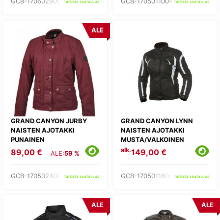
GCB-170602900-
GCB-170501100-
tarkista saatavuus
tarkista saatavuus
ALE
GRAND CANYON JURBY
GRAND CANYON LYNN
NAISTEN AJOTAKKI
NAISTEN AJOTAKKI
PUNAINEN
MUSTA/VALKOINEN
alk.
89,00 €
149,00 €
ALE:
59 %
GCB-170502400-
GCB-1705011800-
tarkista saatavuus
tarkista saatavuus
ALE
ALE