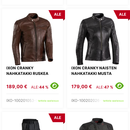
ALE
ALE
IXON CRANKY
IXON CRANKY NAISTEN
NAHKATAKKI RUSKEA
NAHKATAKKI MUSTA
189,00 €
179,00 €
ALE:
44 %
ALE:
47 %
IXO-100201053-60-
IXO-100202026-01-
tarkista saatavuus
tarkista saatavuus
ALE