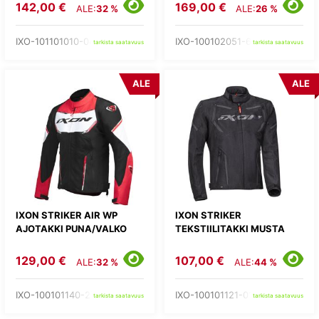
142,00 €
169,00 €
ALE:
32 %
ALE:
26 %
IXO-101101010-04-
IXO-100102051-67-
tarkista saatavuus
tarkista saatavuus
ALE
ALE
IXON STRIKER AIR WP
IXON STRIKER
AJOTAKKI PUNA/VALKO
TEKSTIILITAKKI MUSTA
129,00 €
107,00 €
ALE:
32 %
ALE:
44 %
IXO-100101140-27-
IXO-100101121-01-
tarkista saatavuus
tarkista saatavuus