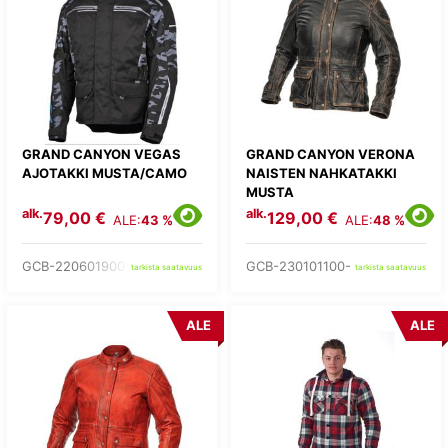
GRAND CANYON VEGAS
GRAND CANYON VERONA
AJOTAKKI MUSTA/CAMO
NAISTEN NAHKATAKKI
MUSTA
alk.
alk.
79,00 €
129,00 €
ALE:
43 %
ALE:
48 %
GCB-220601900-
GCB-230101100-
tarkista saatavuus
tarkista saatavuus
ALE
ALE