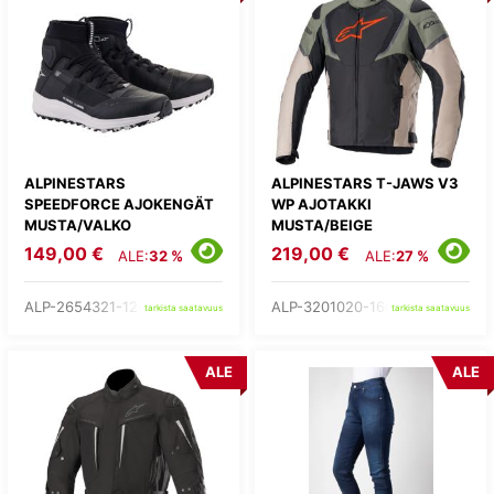
ALPINESTARS
ALPINESTARS T-JAWS V3
SPEEDFORCE AJOKENGÄT
WP AJOTAKKI
MUSTA/VALKO
MUSTA/BEIGE
149,00 €
219,00 €
ALE:
32 %
ALE:
27 %
ALP-2654321-12-
ALP-3201020-1607-
tarkista saatavuus
tarkista saatavuus
ALE
ALE