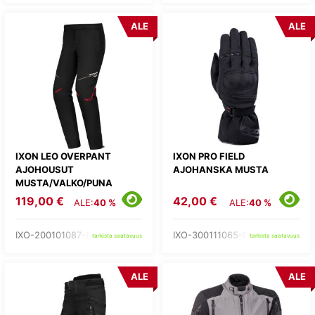
ALE
ALE
IXON LEO OVERPANT
IXON PRO FIELD
AJOHOUSUT
AJOHANSKA MUSTA
MUSTA/VALKO/PUNA
119,00 €
42,00 €
ALE:
40 %
ALE:
40 %
IXO-200101087-81-
IXO-300111065-01-
tarkista saatavuus
tarkista saatavuus
ALE
ALE