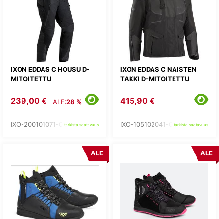
IXON EDDAS C HOUSU D-
IXON EDDAS C NAISTEN
MITOITETTU
TAKKI D-MITOITETTU
239,00 €
415,90 €
ALE:
28 %
IXO-200101071-03-
IXO-105102041-03-
tarkista saatavuus
tarkista saatavuus
ALE
ALE