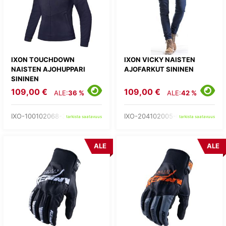
IXON TOUCHDOWN
IXON VICKY NAISTEN
NAISTEN AJOHUPPARI
AJOFARKUT SININEN
SININEN
109,00 €
109,00 €
ALE:
36 %
ALE:
42 %
IXO-100102068-37-
IXO-204102005-04-
tarkista saatavuus
tarkista saatavuus
ALE
ALE