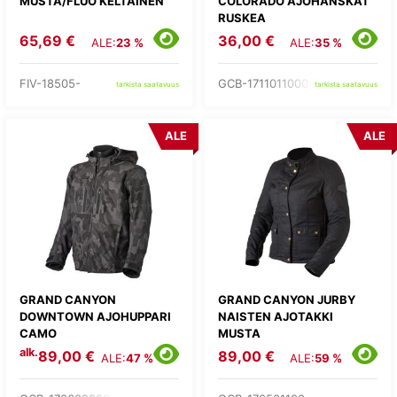
MUSTA/FLUO KELTAINEN
COLORADO AJOHANSKAT
RUSKEA
65,69 €
36,00 €
ALE:
23 %
ALE:
35 %
FIV-18505-
GCB-1711011000-
tarkista saatavuus
tarkista saatavuus
ALE
ALE
GRAND CANYON
GRAND CANYON JURBY
DOWNTOWN AJOHUPPARI
NAISTEN AJOTAKKI
CAMO
MUSTA
alk.
89,00 €
89,00 €
ALE:
47 %
ALE:
59 %