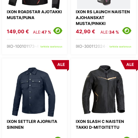
IXON ROADSTAR AJOTAKKI
IXON RS LAUNCH NAISTEN
MUSTA/PUNA
AJOHANSKAT
MUSTA/PINKKI
149,00 €
42,90 €
ALE:
47 %
ALE:
34 %
IXO-100101173-40-
IXO-300112024-73-
tarkista saatavuus
tarkista saatavuus
ALE
ALE
IXON SETTLER AJOPAITA
IXON SLASH C NAISTEN
SININEN
TAKKI D-MITOITETTU