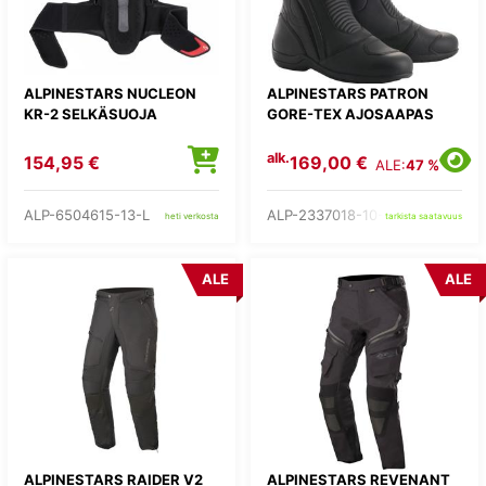
ALPINESTARS NUCLEON
ALPINESTARS PATRON
KR-2 SELKÄSUOJA
GORE-TEX AJOSAAPAS
alk.
154,95 €
169,00 €
ALE:
47 %
ALP-6504615-13-L
ALP-2337018-10-
heti verkosta
tarkista saatavuus
ALE
ALE
ALPINESTARS RAIDER V2
ALPINESTARS REVENANT