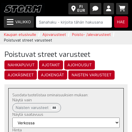
FI
EUR
VALIKKO
HAE
Kaupan etusivulle
Ajovarusteet
Poisto- /alevarusteet
Poistuvat street varusteet
Poistuvat street varusteet
NAHKAPUVUT
AJOTAKIT
AJOHOUSUT
AJOKÄSINEET
AJOKENGÄT
NAISTEN VARUSTEET
Suodata tuotelistaa ominaisuuksien mukaan:
Näytä vain
Naisten varusteet
88
Näytä saatavuus
Hinta