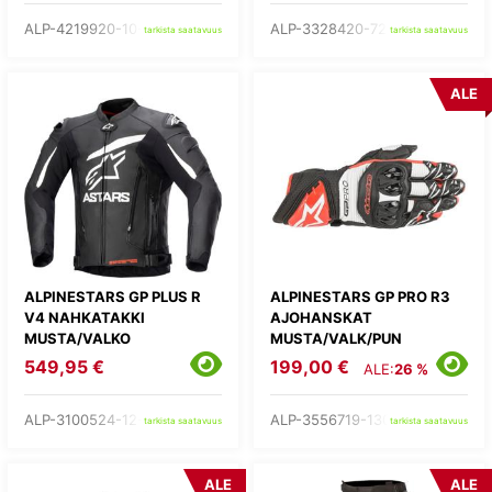
ALP-4219920-10-
ALP-3328420-7203-
tarkista saatavuus
tarkista saatavuus
ALE
ALPINESTARS GP PLUS R
ALPINESTARS GP PRO R3
V4 NAHKATAKKI
AJOHANSKAT
MUSTA/VALKO
MUSTA/VALK/PUN
549,95 €
199,00 €
ALE:
26 %
ALP-3100524-12-
ALP-3556719-1304-
tarkista saatavuus
tarkista saatavuus
ALE
ALE