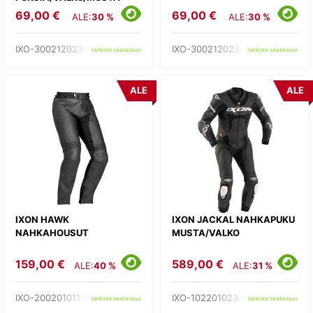
69,00 €
69,00 €
ALE:
30 %
ALE:
30 %
IXO-300212023-19-
IXO-300212023-01-
tarkista saatavuus
tarkista saatavuus
ALE
ALE
IXON HAWK
IXON JACKAL NAHKAPUKU
NAHKAHOUSUT
MUSTA/VALKO
159,00 €
589,00 €
ALE:
40 %
ALE:
31 %
IXO-200201011-01-
IXO-102201023-01-
tarkista saatavuus
tarkista saatavuus