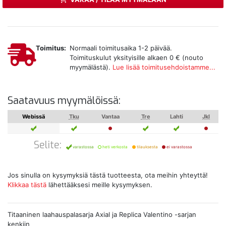
Toimitus:
Normaali toimitusaika 1-2 päivää.
Toimituskulut yksityisille alkaen 0 € (nouto
myymälästä).
Lue lisää toimitusehdoistamme...
Saatavuus myymälöissä:
Webissä
Tku
Vantaa
Tre
Lahti
Jkl
Selite:
varastossa
heti verkosta
tilauksesta
ei varastossa
Jos sinulla on kysymyksiä tästä tuotteesta, ota meihin yhteyttä!
Klikkaa tästä
lähettääksesi meille kysymyksen.
Titaaninen laahauspalasarja Axial ja Replica Valentino -sarjan
kenkiin