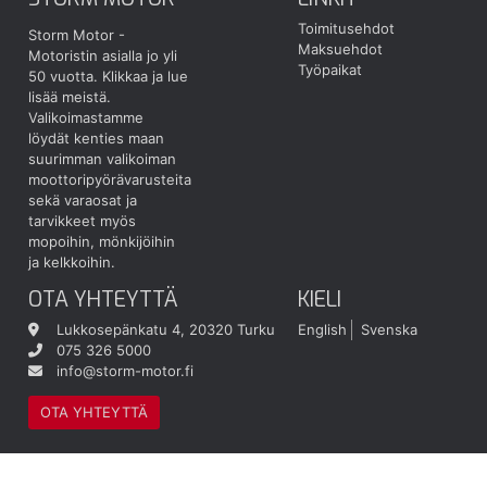
Toimitusehdot
Storm Motor -
Maksuehdot
Motoristin asialla jo yli
Työpaikat
50 vuotta.
Klikkaa ja lue
lisää meistä.
Valikoimastamme
löydät kenties maan
suurimman valikoiman
moottoripyörävarusteita
sekä varaosat ja
tarvikkeet myös
mopoihin, mönkijöihin
ja kelkkoihin.
OTA YHTEYTTÄ
KIELI
Lukkosepänkatu 4, 20320 Turku
English
Svenska
075 326 5000
info@storm-motor.fi
OTA YHTEYTTÄ