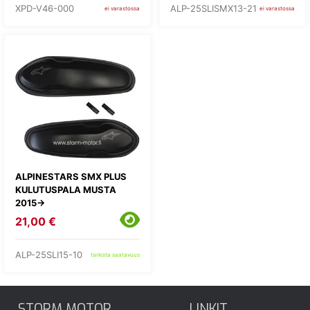
XPD-V46-000
ALP-25SLISMX13-21
ei varastossa
ei varastossa
ALPINESTARS SMX PLUS
KULUTUSPALA MUSTA
2015->
21,00 €
ALP-25SLI15-10
tarkista saatavuus
STORM MOTOR
LINKIT