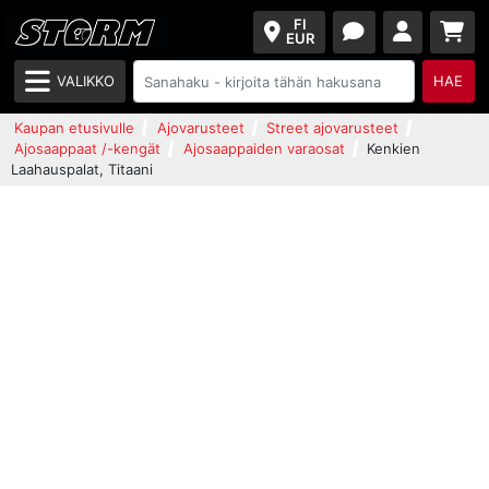
FI
EUR
VALIKKO
HAE
Kaupan etusivulle
Ajovarusteet
Street ajovarusteet
Ajosaappaat /-kengät
Ajosaappaiden varaosat
Kenkien
Laahauspalat, Titaani