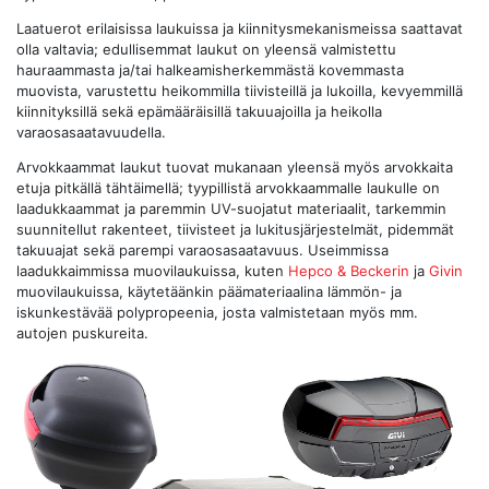
Laatuerot erilaisissa laukuissa ja kiinnitysmekanismeissa saattavat
olla valtavia; edullisemmat laukut on yleensä valmistettu
hauraammasta ja/tai halkeamisherkemmästä kovemmasta
muovista, varustettu heikommilla tiivisteillä ja lukoilla, kevyemmillä
kiinnityksillä sekä epämääräisillä takuuajoilla ja heikolla
varaosasaatavuudella.
Arvokkaammat laukut tuovat mukanaan yleensä myös arvokkaita
etuja pitkällä tähtäimellä; tyypillistä arvokkaammalle laukulle on
laadukkaammat ja paremmin UV-suojatut materiaalit, tarkemmin
suunnitellut rakenteet, tiivisteet ja lukitusjärjestelmät, pidemmät
takuuajat sekä parempi varaosasaatavuus. Useimmissa
laadukkaimmissa muovilaukuissa, kuten
Hepco & Beckerin
ja
Givin
muovilaukuissa, käytetäänkin päämateriaalina lämmön- ja
iskunkestävää polypropeenia, josta valmistetaan myös mm.
autojen puskureita.