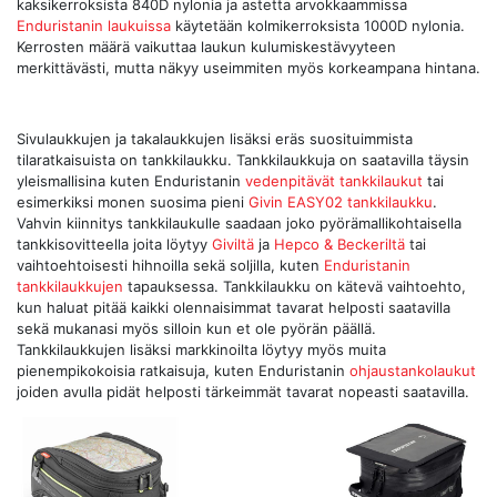
kaksikerroksista 840D nylonia ja astetta arvokkaammissa
Enduristanin laukuissa
käytetään kolmikerroksista 1000D nylonia.
Kerrosten määrä vaikuttaa laukun kulumiskestävyyteen
merkittävästi, mutta näkyy useimmiten myös korkeampana hintana.
Sivulaukkujen ja takalaukkujen lisäksi eräs suosituimmista
tilaratkaisuista on tankkilaukku. Tankkilaukkuja on saatavilla täysin
yleismallisina kuten Enduristanin
vedenpitävät tankkilaukut
tai
esimerkiksi monen suosima pieni
Givin EASY02 tankkilaukku
.
Vahvin kiinnitys tankkilaukulle saadaan joko pyörämallikohtaisella
tankkisovitteella joita löytyy
Giviltä
ja
Hepco & Beckeriltä
tai
vaihtoehtoisesti hihnoilla sekä soljilla, kuten
Enduristanin
tankkilaukkujen
tapauksessa. Tankkilaukku on kätevä vaihtoehto,
kun haluat pitää kaikki olennaisimmat tavarat helposti saatavilla
sekä mukanasi myös silloin kun et ole pyörän päällä.
Tankkilaukkujen lisäksi markkinoilta löytyy myös muita
pienempikokoisia ratkaisuja, kuten Enduristanin
ohjaustankolaukut
joiden avulla pidät helposti tärkeimmät tavarat nopeasti saatavilla.