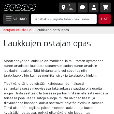
FI
EUR
VALIKKO
HAE
Kaupan etusivulle
laukkujen osto-opas
Laukkujen ostajan opas
Moottoripyörien laukkuja on markkinoilla muutaman kymmenen
euron arvoisista laukuista useamman sadan euron arvoisiin
laukkuihin saakka. Tätä hintahaitaria voi soveltaa niin
tankkilaukkuihin kuin esimerkiksi sivu- ja takalaukkuihinkin.
Tiesitkö, että jo pelkästään kahdessa näennäisesti
samankaltaisessa muovisessa takalaukussa saattaa olla useita
eroja? Hinta saattaa olla toisessa parhaimmillaan alle sata euroa ja
toisessa jopa useita satoja euroja, mutta ulkonäöllisesti ja
tilavuutensa kannalta laukut saattavat näyttää hyvinkin samalta.
Tämä ulkonäön logiikka pätee moneen laukkuun ja kuten
kypärääkin ostaessa, pelkkä ulkonäkö ei ole laadun tae.