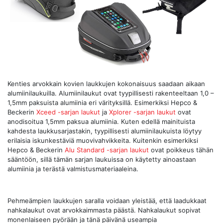
Kenties arvokkain kovien laukkujen kokonaisuus saadaan aikaan
alumiinilaukuilla. Alumiinilaukut ovat tyypillisesti rakenteeltaan 1,0 –
1,5mm paksuista alumiinia eri värityksillä. Esimerkiksi Hepco &
Beckerin
Xceed -sarjan laukut
ja
Xplorer -sarjan laukut
ovat
anodisoitua 1,5mm paksua alumiinia. Kuten edellä mainituista
kahdesta laukkusarjastakin, tyypillisesti alumiinilaukuista löytyy
erilaisia iskunkestäviä muovivahvikkeita. Kuitenkin esimerkiksi
Hepco & Beckerin
Alu Standard -sarjan laukut
ovat poikkeus tähän
sääntöön, sillä tämän sarjan laukuissa on käytetty ainoastaan
alumiinia ja terästä valmistusmateriaaleina.
Pehmeämpien laukkujen saralla voidaan yleistää, että laadukkaat
nahkalaukut ovat arvokkaimmasta päästä. Nahkalaukut sopivat
monenlaiseen pyörään ja tänä päivänä useampia