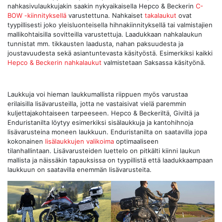
nahkasivulaukkujakin saakin nykyaikaisella Hepco & Beckerin
C-
BOW -kiinnityksellä
varustettuna. Nahkaiset
takalaukut
ovat
tyypillisesti joko yleisluonteisella hihnakiinnityksellä tai valmistajien
mallikohtaisilla sovitteilla varustettuja. Laadukkaan nahkalaukun
tunnistat mm. tikkausten laadusta, nahan paksuudesta ja
joustavuudesta sekä asiantuntevasta käsityöstä. Esimerkiksi kaikki
Hepco & Beckerin nahkalaukut
valmistetaan Saksassa käsityönä.
Laukkuja voi hieman laukkumallista riippuen myös varustaa
erilaisilla lisävarusteilla, jotta ne vastaisivat vielä paremmin
kuljettajakohtaiseen tarpeeseen. Hepco & Beckeriltä, Giviltä ja
Enduristanilta löytyy esimerkiksi sisälaukkuja ja kantohihnoja
lisävarusteina moneen laukkuun. Enduristanilta on saatavilla jopa
kokonainen
lisälaukkujen valikoima
optimaaliseen
tilanhallintaan. Lisävarusteiden luettelo on pitkälti kiinni laukun
mallista ja näissäkin tapauksissa on tyypillistä että laadukkaampaan
laukkuun on saatavilla enemmän lisävarusteita.