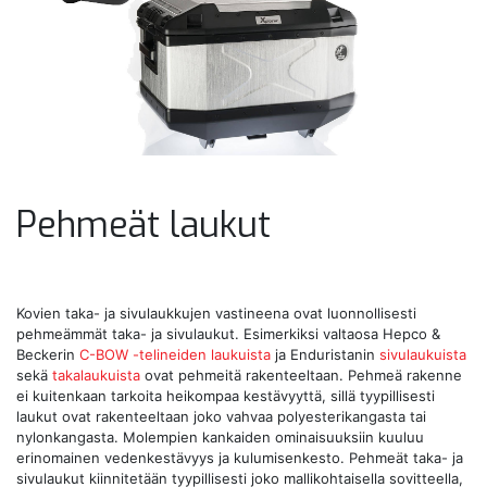
Pehmeät laukut
Kovien taka- ja sivulaukkujen vastineena ovat luonnollisesti
pehmeämmät taka- ja sivulaukut. Esimerkiksi valtaosa Hepco &
Beckerin
C-BOW -telineiden laukuista
ja Enduristanin
sivulaukuista
sekä
takalaukuista
ovat pehmeitä rakenteeltaan. Pehmeä rakenne
ei kuitenkaan tarkoita heikompaa kestävyyttä, sillä tyypillisesti
laukut ovat rakenteeltaan joko vahvaa polyesterikangasta tai
nylonkangasta. Molempien kankaiden ominaisuuksiin kuuluu
erinomainen vedenkestävyys ja kulumisenkesto. Pehmeät taka- ja
sivulaukut kiinnitetään tyypillisesti joko mallikohtaisella sovitteella,