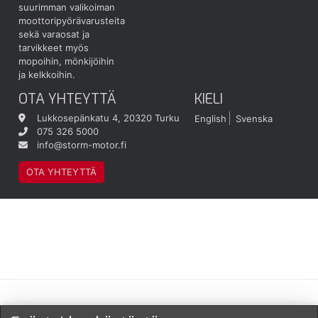
suurimman valikoiman
moottoripyörävarusteita
sekä varaosat ja
tarvikkeet myös
mopoihin, mönkijöihin
ja kelkkoihin.
OTA YHTEYTTÄ
KIELI
Lukkosepänkatu 4, 20320 Turku
English
Svenska
075 326 5000
info@storm-motor.fi
OTA YHTEYTTÄ
Maksu- ja toimitustavat