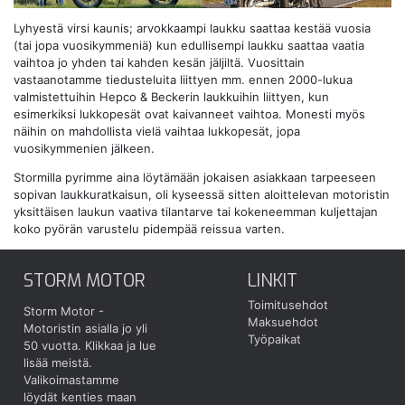
Lyhyestä virsi kaunis; arvokkaampi laukku saattaa kestää vuosia
(tai jopa vuosikymmeniä) kun edullisempi laukku saattaa vaatia
vaihtoa jo yhden tai kahden kesän jäljiltä. Vuosittain
vastaanotamme tiedusteluita liittyen mm. ennen 2000-lukua
valmistettuihin Hepco & Beckerin laukkuihin liittyen, kun
esimerkiksi lukkopesät ovat kaivanneet vaihtoa. Monesti myös
näihin on mahdollista vielä vaihtaa lukkopesät, jopa
vuosikymmenien jälkeen.
Stormilla pyrimme aina löytämään jokaisen asiakkaan tarpeeseen
sopivan laukkuratkaisun, oli kyseessä sitten aloittelevan motoristin
yksittäisen laukun vaativa tilantarve tai kokeneemman kuljettajan
koko pyörän varustelu pidempää reissua varten.
STORM MOTOR
LINKIT
Toimitusehdot
Storm Motor -
Maksuehdot
Motoristin asialla jo yli
Työpaikat
50 vuotta.
Klikkaa ja lue
lisää meistä.
Valikoimastamme
löydät kenties maan