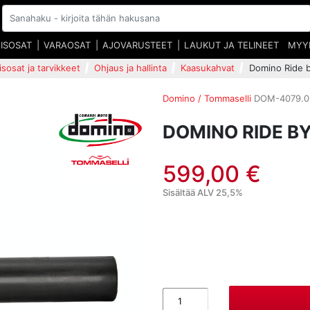
EISOSAT
VARAOSAT
AJOVARUSTEET
LAUKUT JA TELINEET
MYY
isosat ja tarvikkeet
Ohjaus ja hallinta
Kaasukahvat
Domino Ride 
Domino / Tommaselli
DOM-4079.0
DOMINO RIDE B
599,00 €
Sisältää ALV 25,5%