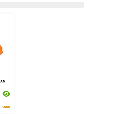
VAN
atavuus