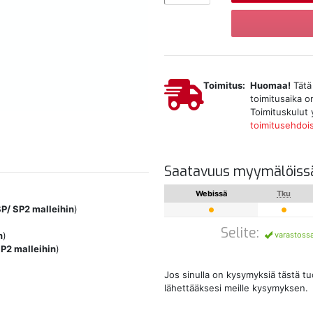
Toimitus:
Huomaa!
Tätä 
toimitusaika on
Toimituskulut 
toimitusehdoi
Saatavuus myymälöiss
Webissä
Tku
P/ SP2 malleihin
)
Selite:
varastoss
n
)
P2 malleihin
)
Jos sinulla on kysymyksiä tästä t
lähettääksesi meille kysymyksen.