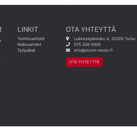
R
LINKIT
OTA YHTEYTTÄ
Toimitusehdot
Lukkosepänkatu 4, 20320 Turku
n
Maksuehdot
075 326 5000
Työpaikat
info@storm-motor.fi
e
OTA YHTEYTTÄ