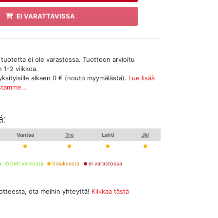
EI VARATTAVISSA
tuotetta ei ole varastossa. Tuotteen arvioitu
 1-2 viikkoa.
yksityisille alkaen 0 € (nouto myymälästä).
Lue lisää
stamme...
ä:
Vantaa
Tre
Lahti
Jkl
a
heti verkosta
tilauksesta
ei varastossa
uotteesta, ota meihin yhteyttä!
Klikkaa tästä