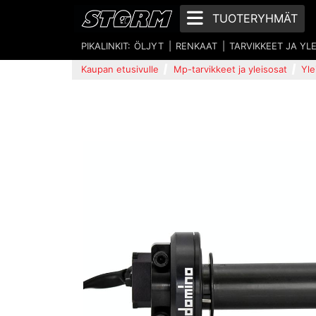
TUOTERYHMÄT
PIKALINKIT:
ÖLJYT
RENKAAT
TARVIKKEET JA YL
Kaupan etusivulle
Mp-tarvikkeet ja yleisosat
Yle