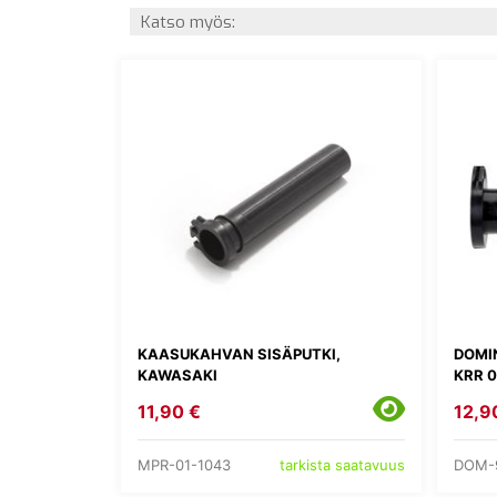
Katso myös:
KAASUKAHVAN SISÄPUTKI,
DOMI
KAWASAKI
KRR 
11,90 €
12,9
MPR-01-1043
DOM-9
tarkista saatavuus