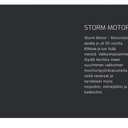
STORM MOTO
Storm Motor - Motoristi
asialla jo yli 50 vuotta.
Klikkaa ja lue lisää
meistä.
Valikoimastamm
löydät kenties maan
suurimman valikoiman
moottoripyörävarusteita
sekä varaosat ja
tarvikkeet myös
mopoihin, mönkijöihin ja
kelkkoihin.