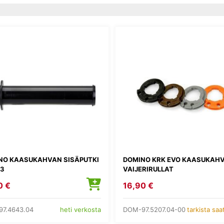
NO KAASUKAHVAN SISÄPUTKI
DOMINO KRK EVO KAASUKAH
03
VAIJERIRULLAT
0 €
16,90 €
7.4643.04
DOM-97.5207.04-00
heti verkosta
tarkista sa