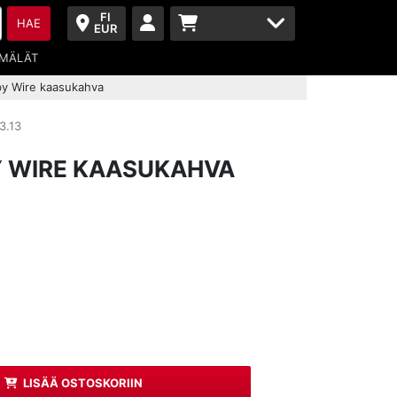
FI
HAE
EUR
MÄLÄT
by Wire kaasukahva
3.13
Y WIRE KAASUKAHVA
LISÄÄ OSTOSKORIIN