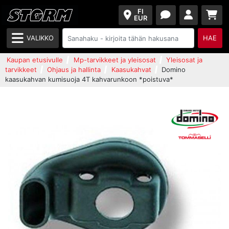
FI
EUR
VALIKKO
HAE
Kaupan etusivulle
Mp-tarvikkeet ja yleisosat
Yleisosat ja
tarvikkeet
Ohjaus ja hallinta
Kaasukahvat
Domino
kaasukahvan kumisuoja 4T kahvarunkoon *poistuva*