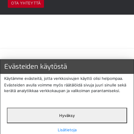
OTA YHTEYTTÄ
Maksu- ja toimitustavat
Evästeiden käytöstä
Käytämme evästeitä, jotta verkkosivujen käyttö olisi helpompaa.
Evästeiden avulla voimme myös räätälöidä sivuja juuri sinulle sekä
kerätä analytiikkaa verkkokaupan ja valikoiman parantamiseksi.
Hyväksy
English
Protecomp
Copyright 2024. All rights
Svenska
2024
reserved
Lisätietoja