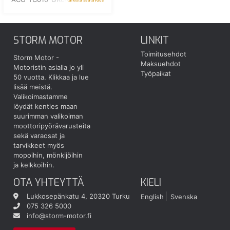
STORM MOTOR
LINKIT
Toimitusehdot
Storm Motor -
Maksuehdot
Motoristin asialla jo yli
Työpaikat
50 vuotta.
Klikkaa ja lue
lisää meistä.
Valikoimastamme
löydät kenties maan
suurimman valikoiman
moottoripyörävarusteita
sekä varaosat ja
tarvikkeet myös
mopoihin, mönkijöihin
ja kelkkoihin.
OTA YHTEYTTÄ
KIELI
Lukkosepänkatu 4, 20320 Turku
English
Svenska
075 326 5000
info@storm-motor.fi