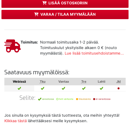
LISÄÄ OSTOSKORIIN
VARAA / TILAA MYYMÄLÄÄN
Toimitus:
Normaali toimitusaika 1-2 päivää.
Toimituskulut yksityisille alkaen 0 € (nouto
myymälästä).
Lue lisää toimitusehdoistamme...
Saatavuus myymälöissä:
Webissä
Tku
Vantaa
Tre
Lahti
Jkl
Selite:
varastossa
heti verkosta
tilauksesta
ei varastossa
Jos sinulla on kysymyksiä tästä tuotteesta, ota meihin yhteyttä!
Klikkaa tästä
lähettääksesi meille kysymyksen.