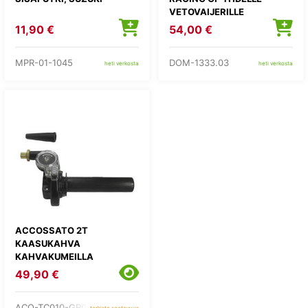
VETOVAIJERILLE
11,90 €
54,00 €
MPR-01-1045
DOM-1333.03
heti verkosta
heti verkosta
ACCOSSATO 2T
KAASUKAHVA
KAHVAKUMEILLA
49,90 €
ACO-TC010-GR002
tarkista saatavuus