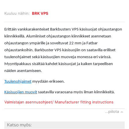
Kuuluu näihin:
BRK VPS
Erittäin vankkarakenteiset Barkbusters VPS käsisuojat ohjaustangon
kiinnikkeillä. Alumiiniset ohjaustangon kiinnikkeet asennetaan
ohjaustangon ympärille ja soveltuvat 22 mm ja Fatbar
ohjaustankoihin. Barkbuster VPS käsisuojiin on saatavilla erilliset
tuulenohjaimet sekä käsisuojien muoveja monessa eri värissä.
Myyntipakkaus sisältää kahdet käsisuojat ja kaiken tarpeellisen
näiden asentamiseen.
Tuulenohjaimet
myydään erikseen.
Käsisuojien muovit
saatavilla varaosana myös ilman kiinnikkeitä.
Valmistajan asennusohjeet/ Manufacturer fitting instructions
…piilota
Katso myös: