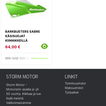
BARKBUSTERS SABRE
KÄSISUOJAT
KIINNIKKEILLÄ
64,00 €
BRK-SAB-1GR-00-WH
tarkista saatavuus
STORM MOTOR
LINKIT
Toimitusehdot
Storm Motor -
Maksuehdot
Motoristin asialla jo yli
Työpaikat
50 vuotta.
Klikkaa ja lue
lisää meistä.
Valikoimastamme