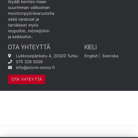
löydät kenties maan
suurimman valikoiman
moottoripyörävarusteita
sekä varaosat ja
tarvikkeet myös
mopoihin, mönkijöihin
ja kelkkoihin.
OTA YHTEYTTÄ
KIELI
Lukkosepänkatu 4, 20320 Turku
English
Svenska
075 326 5000
info@storm-motor.fi
OTA YHTEYTTÄ