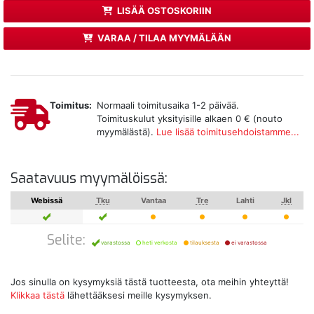
LISÄÄ OSTOSKORIIN
VARAA / TILAA MYYMÄLÄÄN
Toimitus:
Normaali toimitusaika 1-2 päivää.
Toimituskulut yksityisille alkaen 0 € (nouto
myymälästä).
Lue lisää toimitusehdoistamme...
Saatavuus myymälöissä:
Webissä
Tku
Vantaa
Tre
Lahti
Jkl
Selite:
varastossa
heti verkosta
tilauksesta
ei varastossa
Jos sinulla on kysymyksiä tästä tuotteesta, ota meihin yhteyttä!
Klikkaa tästä
lähettääksesi meille kysymyksen.