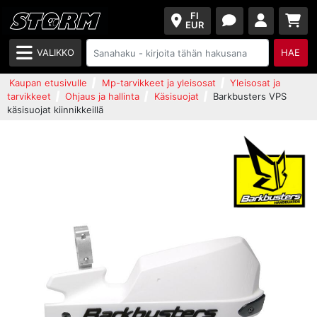
FI
EUR
VALIKKO
HAE
Kaupan etusivulle
Mp-tarvikkeet ja yleisosat
Yleisosat ja
tarvikkeet
Ohjaus ja hallinta
Käsisuojat
Barkbusters VPS
käsisuojat kiinnikkeillä