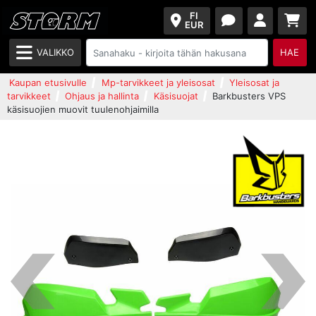
FI
EUR
VALIKKO
HAE
Kaupan etusivulle
Mp-tarvikkeet ja yleisosat
Yleisosat ja
tarvikkeet
Ohjaus ja hallinta
Käsisuojat
Barkbusters VPS
käsisuojien muovit tuulenohjaimilla