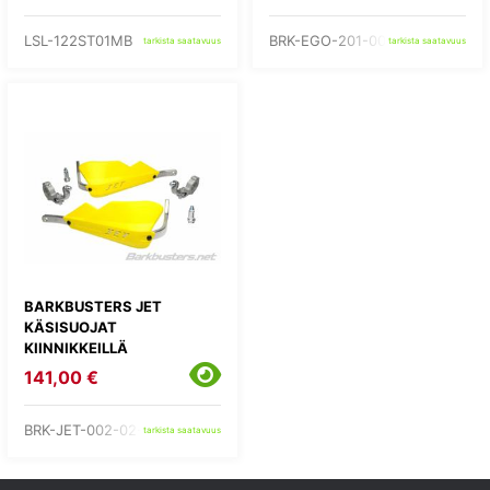
LSL-122ST01MB
BRK-EGO-201-00-RD
tarkista saatavuus
tarkista saatavuus
BARKBUSTERS JET
KÄSISUOJAT
KIINNIKKEILLÄ
141,00 €
BRK-JET-002-02-YE
tarkista saatavuus