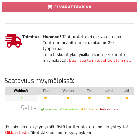
EI VARATTAVISSA
Toimitus:
Huomaa!
Tätä tuotetta ei ole varastossa.
Tuotteen arvioitu toimitusaika on 3–4
työpäivää.
Toimituskulut yksityisille alkaen 0 € (nouto
myymälästä).
Lue lisää toimitusehdoistamme...
Saatavuus myymälöissä:
Webissä
Tku
Vantaa
Tre
Lahti
Jkl
Selite:
varastossa
heti verkosta
tilauksesta
ei varastossa
Jos sinulla on kysymyksiä tästä tuotteesta, ota meihin yhteyttä!
Klikkaa tästä
lähettääksesi meille kysymyksen.