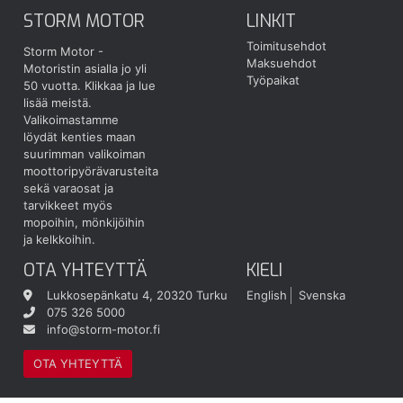
STORM MOTOR
LINKIT
Toimitusehdot
Storm Motor -
Maksuehdot
Motoristin asialla jo yli
Työpaikat
50 vuotta.
Klikkaa ja lue
lisää meistä.
Valikoimastamme
löydät kenties maan
suurimman valikoiman
moottoripyörävarusteita
sekä varaosat ja
tarvikkeet myös
mopoihin, mönkijöihin
ja kelkkoihin.
OTA YHTEYTTÄ
KIELI
Lukkosepänkatu 4, 20320 Turku
English
Svenska
075 326 5000
info@storm-motor.fi
OTA YHTEYTTÄ