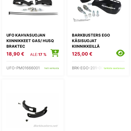
UFO KAHVASUOJAN
BARKBUSTERS EGO
KIINNIKKEET GAS/ HUSQ
KÄSISUOJAT
BRAKTEC
KIINNIKKEILLÄ
18,90 €
125,00 €
ALE:
17 %
UFO-PM01666001
BRK-EGO-201-00-BK
heti verkosta
tarkista saatavuus