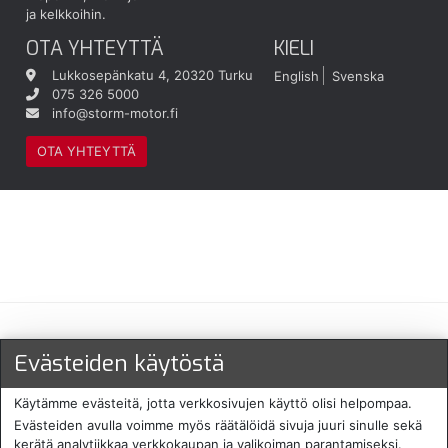
ja kelkkoihin.
OTA YHTEYTTÄ
KIELI
Lukkosepänkatu 4, 20320 Turku
English
Svenska
075 326 5000
info@storm-motor.fi
OTA YHTEYTTÄ
Maksu- ja toimitustavat
Evästeiden käytöstä
Käytämme evästeitä, jotta verkkosivujen käyttö olisi helpompaa.
Evästeiden avulla voimme myös räätälöidä sivuja juuri sinulle sekä
kerätä analytiikkaa verkkokaupan ja valikoiman parantamiseksi.