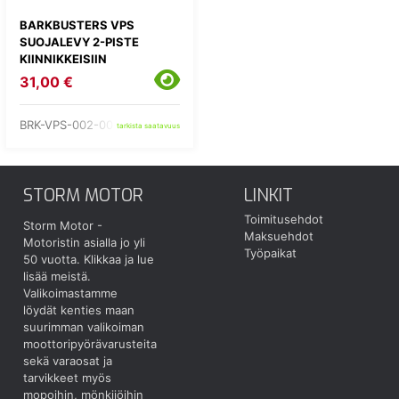
BARKBUSTERS VPS
SUOJALEVY 2-PISTE
KIINNIKKEISIIN
31,00 €
BRK-VPS-002-00-BK
tarkista saatavuus
STORM MOTOR
LINKIT
Toimitusehdot
Storm Motor -
Maksuehdot
Motoristin asialla jo yli
Työpaikat
50 vuotta.
Klikkaa ja lue
lisää meistä.
Valikoimastamme
löydät kenties maan
suurimman valikoiman
moottoripyörävarusteita
sekä varaosat ja
tarvikkeet myös
mopoihin, mönkijöihin