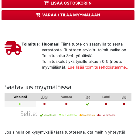
LISÄÄ OSTOSKORIIN
VARAA / TILAA MYYMÄLÄÄN
Toimitus:
Huomaa!
Tämä tuote on saatavilla toisesta
varastosta. Tuotteen arvioitu toimitusaika on
Toimitusaika 3–4 työpäivää.
Toimituskulut yksityisille alkaen 0 € (nouto
myymälästä).
Lue lisää toimitusehdoistamme...
Saatavuus myymälöissä:
Webissä
Tku
Vantaa
Tre
Lahti
Jkl
Selite:
varastossa
heti verkosta
tilauksesta
ei varastossa
Jos sinulla on kysymyksiä tästä tuotteesta, ota meihin yhteyttä!