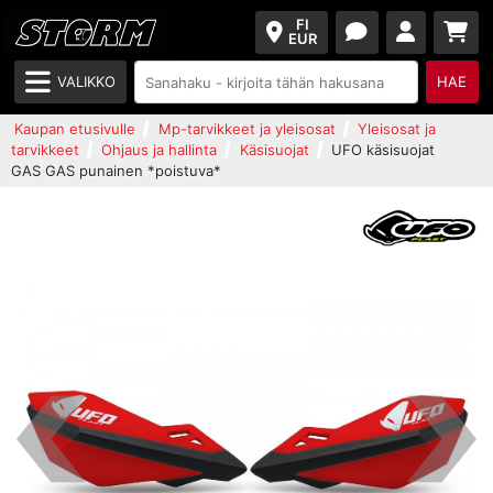
FI
EUR
VALIKKO
HAE
Kaupan etusivulle
Mp-tarvikkeet ja yleisosat
Yleisosat ja
tarvikkeet
Ohjaus ja hallinta
Käsisuojat
UFO käsisuojat
GAS GAS punainen *poistuva*