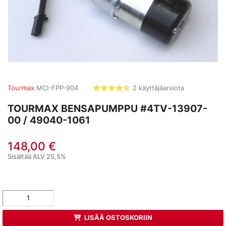
Tourmax
MCI-FPP-904
2 käyttäjäarviota
4,5
tähdet
TOURMAX BENSAPUMPPU #4TV-13907-
00 / 49040-1061
148,00 €
Sisältää ALV 25,5%
LISÄÄ OSTOSKORIIN