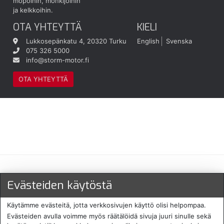
mopoihin, mönkijöihin
ja kelkkoihin.
OTA YHTEYTTÄ
KIELI
Lukkosepänkatu 4, 20320 Turku
English
Svenska
075 326 5000
info@storm-motor.fi
OTA YHTEYTTÄ
Maksu- ja toimitustavat
Evästeiden käytöstä
Käytämme evästeitä, jotta verkkosivujen käyttö olisi helpompaa.
Evästeiden avulla voimme myös räätälöidä sivuja juuri sinulle sekä