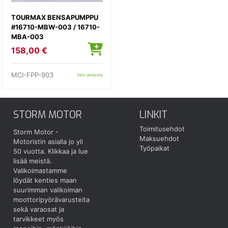
TOURMAX BENSAPUMPPU
#16710-MBW-003 / 16710-
MBA-003
158,00 €
MCI-FPP-903
heti verkosta
STORM MOTOR
LINKIT
Toimitusehdot
Storm Motor -
Maksuehdot
Motoristin asialla jo yli
Työpaikat
50 vuotta.
Klikkaa ja lue
lisää meistä.
Valikoimastamme
löydät kenties maan
suurimman valikoiman
moottoripyörävarusteita
sekä varaosat ja
tarvikkeet myös