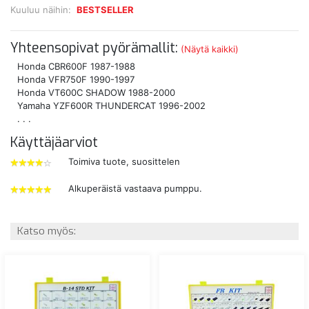
Kuuluu näihin:
BESTSELLER
Yhteensopivat pyörämallit:
(Näytä kaikki)
Honda CBR600F 1987-1988
Honda VFR750F 1990-1997
Honda VT600C SHADOW 1988-2000
Yamaha YZF600R THUNDERCAT 1996-2002
. . .
Käyttäjäarviot
Toimiva tuote, suosittelen
4
tähdet
Alkuperäistä vastaava pumppu.
5
tähdet
Katso myös: