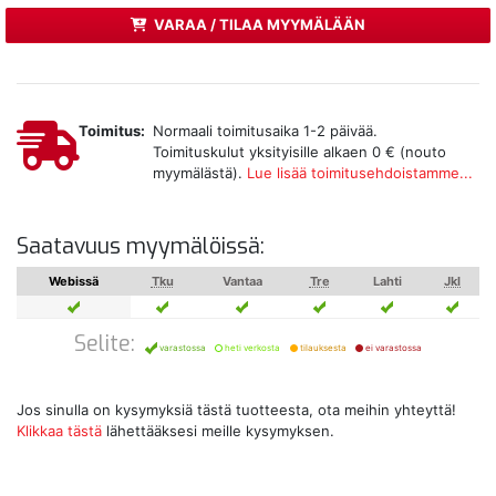
VARAA / TILAA MYYMÄLÄÄN
Toimitus:
Normaali toimitusaika 1-2 päivää.
Toimituskulut yksityisille alkaen 0 € (nouto
myymälästä).
Lue lisää toimitusehdoistamme...
Saatavuus myymälöissä:
Webissä
Tku
Vantaa
Tre
Lahti
Jkl
Selite:
varastossa
heti verkosta
tilauksesta
ei varastossa
Jos sinulla on kysymyksiä tästä tuotteesta, ota meihin yhteyttä!
Klikkaa tästä
lähettääksesi meille kysymyksen.