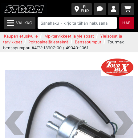
FI
EUR
VALIKKO
HAE
Kaupan etusivulle
Mp-tarvikkeet ja yleisosat
Yleisosat ja
tarvikkeet
Polttoainejärjestelmä
Bensapumput
Tourmax
bensapumppu #4TV-13907-00 / 49040-1061