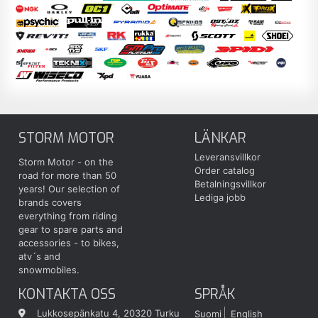
STORM MOTOR
LÄNKAR
Leveransvillkor
Storm Motor - on the
Order catalog
road for more than 50
Betalningsvillkor
years! Our selection of
Lediga jobb
brands covers
everything from riding
gear to spare parts and
accessories - to bikes,
atv´s and
snowmobiles.
KONTAKTA OSS
SPRÅK
Lukkosepänkatu 4, 20320 Turku
Suomi
English