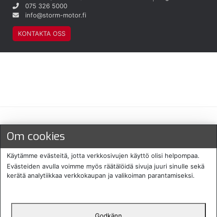
075 326 5000
info@storm-motor.fi
KONTAKTA OSS
Maksu- ja toimitustavat
Om cookies
Käytämme evästeitä, jotta verkkosivujen käyttö olisi helpompaa.
Evästeiden avulla voimme myös räätälöidä sivuja juuri sinulle sekä
kerätä analytiikkaa verkkokaupan ja valikoiman parantamiseksi.
Godkänn