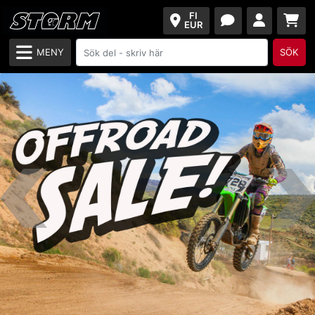
FI
EUR
MENY
SÖK
Previous
Next