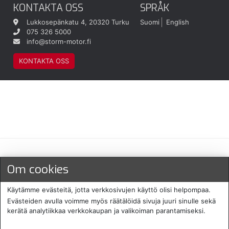
KONTAKTA OSS
SPRÅK
Lukkosepänkatu 4, 20320 Turku
Suomi
English
075 326 5000
info@storm-motor.fi
KONTAKTA OSS
Maksu- ja toimitustavat
Om cookies
Käytämme evästeitä, jotta verkkosivujen käyttö olisi helpompaa.
Evästeiden avulla voimme myös räätälöidä sivuja juuri sinulle sekä
kerätä analytiikkaa verkkokaupan ja valikoiman parantamiseksi.