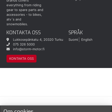
brands covers
everything from riding
gear to spare parts and
accessories - to bikes,
atv´s and
snowmobiles.
KONTAKTA OSS
SPRÅK
Lukkosepänkatu 4, 20320 Turku
Suomi
English
075 326 5000
info@storm-motor.fi
KONTAKTA OSS
Maksu- ja toimitustavat
Om cookies