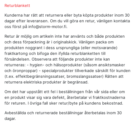
Returblankett
Kunderna har rätt att returnera eller byta köpta produkter inom 30
dagar efter leveransen. Om du vill göra en retur, vänligen kontakta
oss först på
info@storm-motor.fi
.
Retur är möjlig om artikeln inte har använts och både produkten
och dess förpackning är i originalskick. Vänligen packa om
produkten noggrant i dess ursprungliga (eller motsvarande)
fraktkartong och bifoga den ifyllda returblanketten till
försändelsen. Observera att följande produkter inte kan
returneras: - hygien- och hälsoprodukter (såsom ansiktsmasker
och öronproppar) - specialprodukter tillverkade särskilt för kunden
(t.ex. effektbegränsningssatser, bromsslangssatser) Rätten att
returnera elektriska produkter är begränsad.
Om det har uppstått ett fel i beställningen från vår sida eller om
en produkt visar sig vara defekt, återbetalar vi fraktkostnaderna
för returen. I övriga fall sker retur/byte på kundens bekostnad.
Avbeställda och returnerade beställningar återbetalas inom 30
dagar.