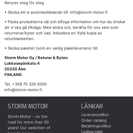
Returer steg för steg
• Skicka ett e-postmeddelande till:
info@storm-motor.fi
• Packa produkterna väl och bifoga information om hur du önskar
att vi ska gå tillväga. Med andra ord, berätta för oss vem som
returnerar/byter och vad. Inkludera en ifylld kopia av
returblanketten.
• Skicka paketet (som en vanlig paketleverans) till:
Storm Motor Oy / Returer & Byten
Lukkosepänkatu 4
20320 Åbo
FINLAND
Tel. +358 75 326 5000
info@storm-motor.fi
STORM MOTOR
LÄNKAR
Leveransvillkor
Storm Motor - on the
Order catalog
road for more than 50
Betalningsvillkor
years! Our selection of
Lediga jobb