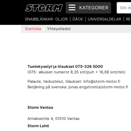
KATEGORIER
SNABBLÄNKAR:
OLJOR
DÄCK
UNIVERSALDELAR
RE
Startsida
Yhteystiedot
Tuotekyselyt ja tilaukset 075-326 5000
(075- alkuiset numerot 8,35 snt/puh + 16,69 snt/min)
Palaute, tiedustelut, tilaukset:
info@storm-motor.fi
Betjäning på svenska: jonas.engstrom(a)storm-motor.fi
Storm Vantaa
Antaksentie 4, 01510 Vantaa
Storm Lahti