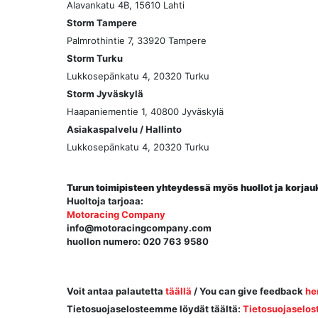
Alavankatu 4B, 15610 Lahti
Storm Tampere
Palmrothintie 7, 33920 Tampere
Storm Turku
Lukkosepänkatu 4, 20320 Turku
Storm Jyväskylä
Haapaniementie 1, 40800 Jyväskylä
Asiakaspalvelu / Hallinto
Lukkosepänkatu 4, 20320 Turku
Turun toimipisteen yhteydessä myös huollot ja korjau
Huoltoja tarjoaa:
Motoracing Company
info@motoracingcompany.com
huollon numero: 020 763 9580
Voit antaa palautetta
täällä
/ You can give feedback
he
Tietosuojaselosteemme löydät täältä:
Tietosuojaselos