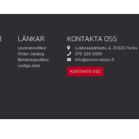
R
LÄNKAR
KONTAKTA OSS
Leveransvillkor
Lukkosepänkatu 4, 20320 Turku
Order catalog
075 326 5000
Betalningsvillkor
info@storm-motor.fi
Lediga jobb
KONTAKTA OSS