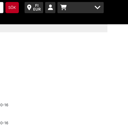
FI
SÖK
EUR
10-16
10-16