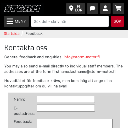
FI
EUR
MENY
SÖK
Startsida
Feedback
Kontakta oss
General feedback and enquiries:
info@storm-motor.fi
.
You may also send e-mail directly to individual staff members. The
addresses are of the form
firstname.lastname@storm-motor.fi
Huvudfältet för feedback krävs, men kom ihåg att ange dina
kontaktuppgifter om du vill ha svar!
Namn:
E-
postadress:
Feedback: