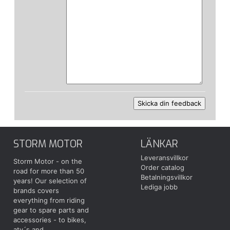
STORM MOTOR
LÄNKAR
Leveransvillkor
Storm Motor - on the
Order catalog
road for more than 50
Betalningsvillkor
years! Our selection of
Lediga jobb
brands covers
everything from riding
gear to spare parts and
accessories - to bikes,
atv´s and