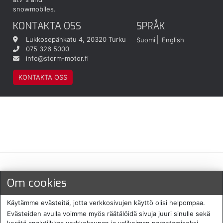
snowmobiles.
KONTAKTA OSS
SPRÅK
Lukkosepänkatu 4, 20320 Turku
Suomi
English
075 326 5000
info@storm-motor.fi
KONTAKTA OSS
Maksu- ja toimitustavat
Om cookies
Käytämme evästeitä, jotta verkkosivujen käyttö olisi helpompaa.
Evästeiden avulla voimme myös räätälöidä sivuja juuri sinulle sekä
kerätä analytiikkaa verkkokaupan ja valikoiman parantamiseksi.