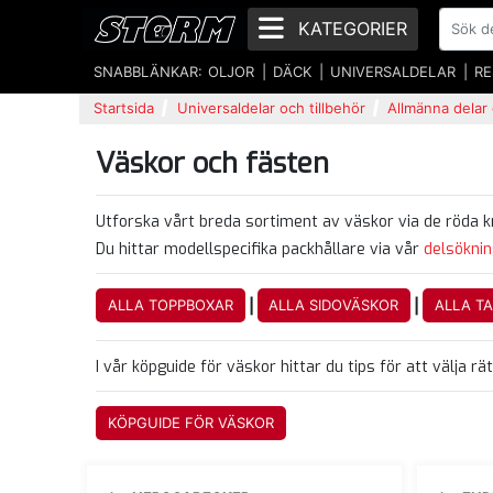
KATEGORIER
SNABBLÄNKAR:
OLJOR
DÄCK
UNIVERSALDELAR
RE
Startsida
Universaldelar och tillbehör
Allmänna delar 
Väskor och fästen
Utforska vårt breda sortiment av väskor via de röda kn
Du hittar modellspecifika packhållare via vår
delsöknin
|
|
ALLA TOPPBOXAR
ALLA SIDOVÄSKOR
ALLA T
I vår köpguide för väskor hittar du tips för att välja r
KÖPGUIDE FÖR VÄSKOR