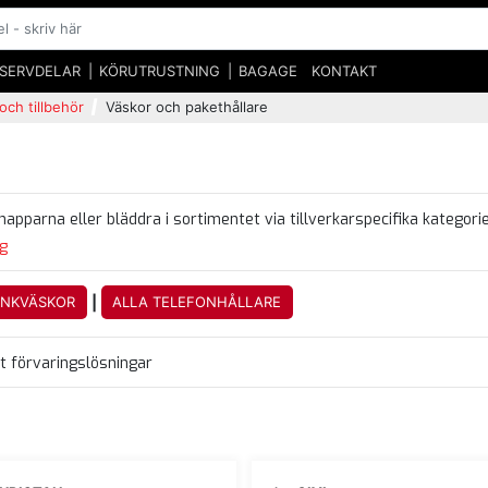
SERVDELAR
KÖRUTRUSTNING
BAGAGE
KONTAKT
och tillbehör
Väskor och pakethållare
apparna eller bläddra i sortimentet via tillverkarspecifika kategori
g
|
ANKVÄSKOR
ALLA TELEFONHÅLLARE
ätt förvaringslösningar