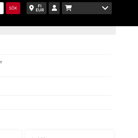
FI
SÖK
EUR
er