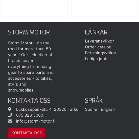
STORM MOTOR
LÄNKAR
Leveransvillkor
Storm Motor - on the
Order catalog
road for more than 50
Betalningsvillkor
years! Our selection of
Lediga jobb
brands covers
everything from riding
gear to spare parts and
accessories - to bikes,
atv´s and
snowmobiles.
KONTAKTA OSS
SPRÅK
Lukkosepänkatu 4, 20320 Turku
Suomi
English
075 326 5000
info@storm-motor.fi
KONTAKTA OSS