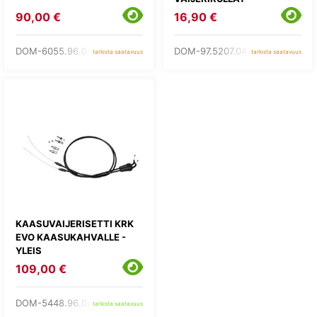
90,00 €
16,90 €
DOM-6055.96.04-00
DOM-97.5207.04-00
tarkista saatavuus
tarkista saatavuus
KAASUVAIJERISETTI KRK
EVO KAASUKAHVALLE -
YLEIS
109,00 €
DOM-5448.96.04
tarkista saatavuus