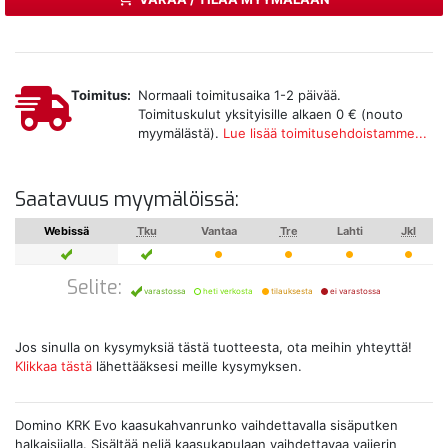
Toimitus:
Normaali toimitusaika 1-2 päivää.
Toimituskulut yksityisille alkaen 0 € (nouto
myymälästä).
Lue lisää toimitusehdoistamme...
Saatavuus myymälöissä:
Webissä
Tku
Vantaa
Tre
Lahti
Jkl
Selite:
varastossa
heti verkosta
tilauksesta
ei varastossa
Jos sinulla on kysymyksiä tästä tuotteesta, ota meihin yhteyttä!
Klikkaa tästä
lähettääksesi meille kysymyksen.
Domino KRK Evo kaasukahvanrunko vaihdettavalla sisäputken
halkaisijalla. Sisältää neljä kaasukapulaan vaihdettavaa vaijerin