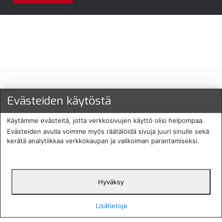
Maksu- ja toimitustavat
Evästeiden käytöstä
Käytämme evästeitä, jotta verkkosivujen käyttö olisi helpompaa.
Evästeiden avulla voimme myös räätälöidä sivuja juuri sinulle sekä
kerätä analytiikkaa verkkokaupan ja valikoiman parantamiseksi.
Hyväksy
English
Protecomp
Copyright 2024. All rights
Svenska
2024
reserved
Lisätietoja