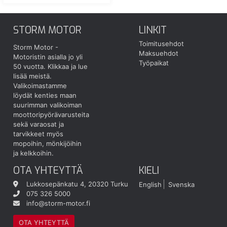
STORM MOTOR
LINKIT
Toimitusehdot
Storm Motor -
Maksuehdot
Motoristin asialla jo yli
Työpaikat
50 vuotta.
Klikkaa ja lue
lisää meistä.
Valikoimastamme
löydät kenties maan
suurimman valikoiman
moottoripyörävarusteita
sekä varaosat ja
tarvikkeet myös
mopoihin, mönkijöihin
ja kelkkoihin.
OTA YHTEYTTÄ
KIELI
Lukkosepänkatu 4, 20320 Turku
English
Svenska
075 326 5000
info@storm-motor.fi
OTA YHTEYTTÄ