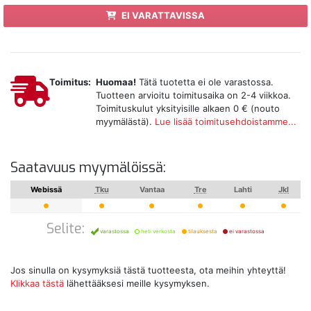
EI VARATTAVISSA
Toimitus:
Huomaa!
Tätä tuotetta ei ole varastossa.
Tuotteen arvioitu toimitusaika on 2-4 viikkoa.
Toimituskulut yksityisille alkaen 0 € (nouto
myymälästä).
Lue lisää toimitusehdoistamme...
Saatavuus myymälöissä:
Webissä
Tku
Vantaa
Tre
Lahti
Jkl
Selite:
varastossa
heti verkosta
tilauksesta
ei varastossa
Jos sinulla on kysymyksiä tästä tuotteesta, ota meihin yhteyttä!
Klikkaa tästä
lähettääksesi meille kysymyksen.