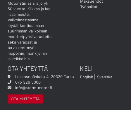
Maksuehdot
Motoristin asialla jo yli
Työpaikat
50 vuotta.
Klikkaa ja lue
lisää meistä.
Valikoimastamme
löydät kenties maan
suurimman valikoiman
moottoripyörävarusteita
sekä varaosat ja
tarvikkeet myös
mopoihin, mönkijöihin
ja kelkkoihin.
OTA YHTEYTTÄ
KIELI
Lukkosepänkatu 4, 20320 Turku
English
Svenska
075 326 5000
info@storm-motor.fi
OTA YHTEYTTÄ