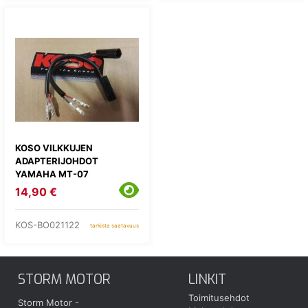
KOSO VILKKUJEN
ADAPTERIJOHDOT
YAMAHA MT-07
14,90 €
KOS-BO021122
tarkista saatavuus
STORM MOTOR
LINKIT
Toimitusehdot
Storm Motor -