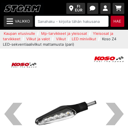
FI
EUR
VALIKKO
HAE
Kaupan etusivulle
Mp-tarvikkeet ja yleisosat
Yleisosat ja
tarvikkeet
Vilkut ja valot
Vilkut
LED minivilkut
Koso Z4
LED-sekventiaalivilkut mattamusta (pari)