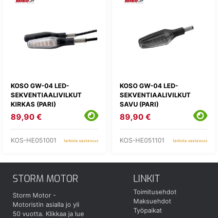
KOSO GW-04 LED-
KOSO GW-04 LED-
SEKVENTIAALIVILKUT
SEKVENTIAALIVILKUT
KIRKAS (PARI)
SAVU (PARI)
89,90 €
89,90 €
KOS-HE051001
KOS-HE051101
tarkista saatavuus
tarkista saatavuus
STORM MOTOR
LINKIT
Toimitusehdot
Storm Motor -
Maksuehdot
Motoristin asialla jo yli
Työpaikat
50 vuotta.
Klikkaa ja lue