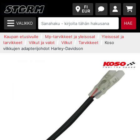
FI
EUR
VALIKKO
HAE
Kaupan etusivulle
Mp-tarvikkeet ja yleisosat
Yleisosat ja
tarvikkeet
Vilkut ja valot
Vilkut
Tarvikkeet
Koso
vilkkujen adapterijohdot Harley-Davidson