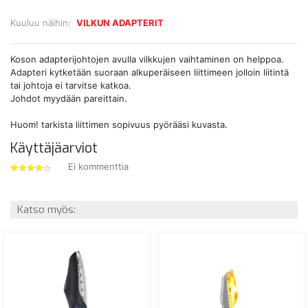
Kuuluu näihin:
VILKUN ADAPTERIT
Koson adapterijohtojen avulla vilkkujen vaihtaminen on helppoa.
Adapteri kytketään suoraan alkuperäiseen liittimeen jolloin liitintä
tai johtoja ei tarvitse katkoa.
Johdot myydään pareittain.
Huom! tarkista liittimen sopivuus pyörääsi kuvasta.
Käyttäjäarviot
Ei kommenttia
4
tähdet
Katso myös: