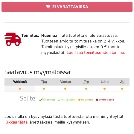
EI VARATTAVISSA
Toimitus:
Huomaa!
Tätä tuotetta ei ole varastossa.
Tuotteen arvioitu toimitusaika on 2-4 viikkoa.
Toimituskulut yksityisille alkaen 0 € (nouto
myymälästä).
Lue lisää toimitusehdoistamme...
Saatavuus myymälöissä:
Webissä
Tku
Vantaa
Tre
Lahti
Jkl
Selite:
varastossa
heti verkosta
tilauksesta
ei varastossa
Jos sinulla on kysymyksiä tästä tuotteesta, ota meihin yhteyttä!
Klikkaa tästä
lähettääksesi meille kysymyksen.