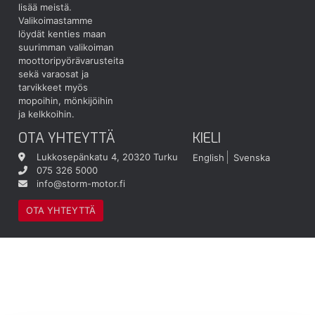
lisää meistä.
Valikoimastamme
löydät kenties maan
suurimman valikoiman
moottoripyörävarusteita
sekä varaosat ja
tarvikkeet myös
mopoihin, mönkijöihin
ja kelkkoihin.
OTA YHTEYTTÄ
KIELI
Lukkosepänkatu 4, 20320 Turku
English
Svenska
075 326 5000
info@storm-motor.fi
OTA YHTEYTTÄ