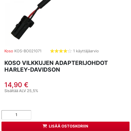
Koso
KOS-BO021071
1 käyttäjäarvio
4,0
tähdet
KOSO VILKKUJEN ADAPTERIJOHDOT
HARLEY-DAVIDSON
14,90 €
Sisältää ALV 25,5%
LISÄÄ OSTOSKORIIN