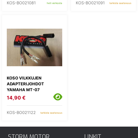
KOS-BO021081
KOS-BO021091
heti verkosta
tarkista saatavuus
KOSO VILKKUJEN
ADAPTERIJOHDOT
YAMAHA MT-07
14,90 €
KOS-BO021122
tarkista saatavuus
STORM MOTOR
LINKIT