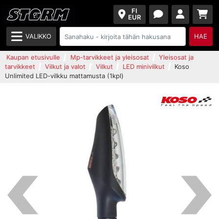
FI
EUR
VALIKKO
HAE
Kaupan etusivulle
Mp-tarvikkeet ja yleisosat
Yleisosat ja
tarvikkeet
Vilkut ja valot
Vilkut
LED minivilkut
Koso
Unlimited LED-vilkku mattamusta (1kpl)