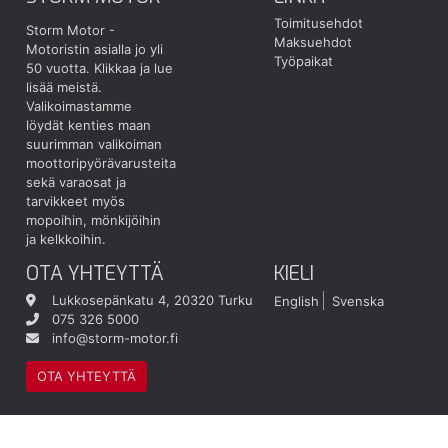
Toimitusehdot
Storm Motor -
Maksuehdot
Motoristin asialla jo yli
Työpaikat
50 vuotta.
Klikkaa ja lue
lisää meistä.
Valikoimastamme
löydät kenties maan
suurimman valikoiman
moottoripyörävarusteita
sekä varaosat ja
tarvikkeet myös
mopoihin, mönkijöihin
ja kelkkoihin.
OTA YHTEYTTÄ
KIELI
Lukkosepänkatu 4, 20320 Turku
English
Svenska
075 326 5000
info@storm-motor.fi
OTA YHTEYTTÄ