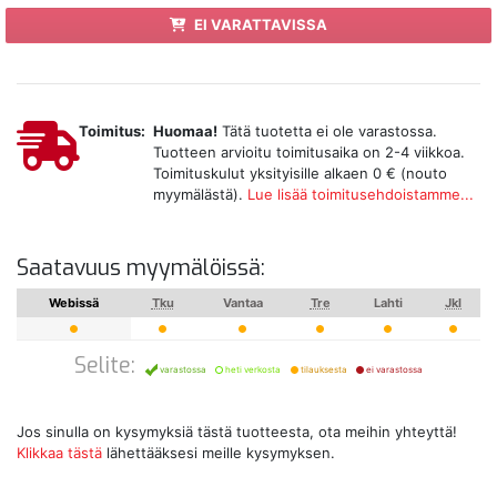
EI VARATTAVISSA
Toimitus:
Huomaa!
Tätä tuotetta ei ole varastossa.
Tuotteen arvioitu toimitusaika on 2-4 viikkoa.
Toimituskulut yksityisille alkaen 0 € (nouto
myymälästä).
Lue lisää toimitusehdoistamme...
Saatavuus myymälöissä:
Webissä
Tku
Vantaa
Tre
Lahti
Jkl
Selite:
varastossa
heti verkosta
tilauksesta
ei varastossa
Jos sinulla on kysymyksiä tästä tuotteesta, ota meihin yhteyttä!
Klikkaa tästä
lähettääksesi meille kysymyksen.