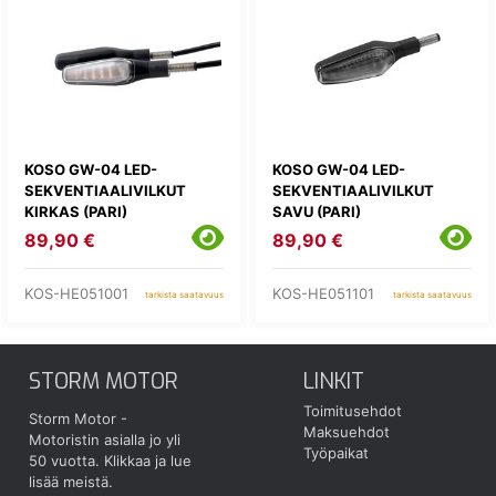
KOSO GW-04 LED-
KOSO GW-04 LED-
SEKVENTIAALIVILKUT
SEKVENTIAALIVILKUT
KIRKAS (PARI)
SAVU (PARI)
89,90 €
89,90 €
KOS-HE051001
KOS-HE051101
tarkista saatavuus
tarkista saatavuus
STORM MOTOR
LINKIT
Toimitusehdot
Storm Motor -
Maksuehdot
Motoristin asialla jo yli
Työpaikat
50 vuotta.
Klikkaa ja lue
lisää meistä.