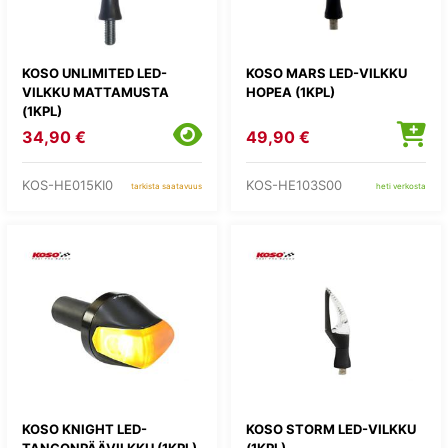
KOSO UNLIMITED LED-
KOSO MARS LED-VILKKU
VILKKU MATTAMUSTA
HOPEA (1KPL)
(1KPL)
34,90 €
49,90 €
KOS-HE015KI0
KOS-HE103S00
tarkista saatavuus
heti verkosta
KOSO KNIGHT LED-
KOSO STORM LED-VILKKU
TANGONPÄÄVILKKU (1KPL)
(1KPL)