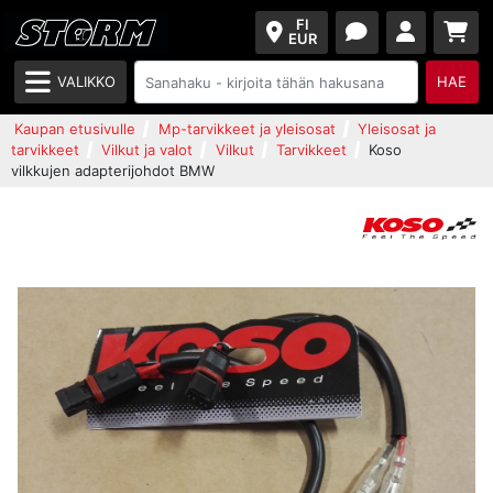
FI
EUR
VALIKKO
HAE
Kaupan etusivulle
Mp-tarvikkeet ja yleisosat
Yleisosat ja
tarvikkeet
Vilkut ja valot
Vilkut
Tarvikkeet
Koso
vilkkujen adapterijohdot BMW