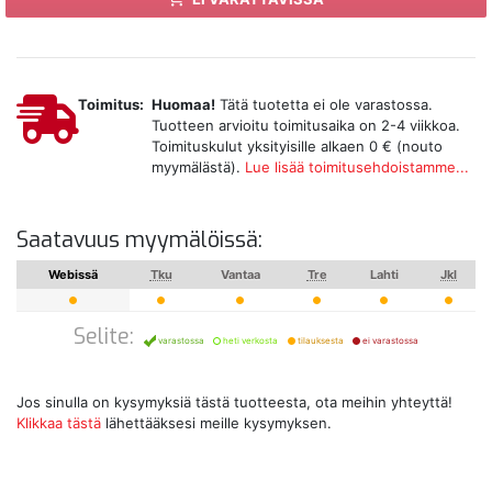
Toimitus:
Huomaa!
Tätä tuotetta ei ole varastossa.
Tuotteen arvioitu toimitusaika on 2-4 viikkoa.
Toimituskulut yksityisille alkaen 0 € (nouto
myymälästä).
Lue lisää toimitusehdoistamme...
Saatavuus myymälöissä:
Webissä
Tku
Vantaa
Tre
Lahti
Jkl
Selite:
varastossa
heti verkosta
tilauksesta
ei varastossa
Jos sinulla on kysymyksiä tästä tuotteesta, ota meihin yhteyttä!
Klikkaa tästä
lähettääksesi meille kysymyksen.