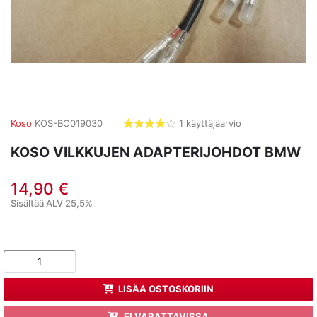
Koso
KOS-BO019030
1 käyttäjäarvio
4,0
tähdet
KOSO VILKKUJEN ADAPTERIJOHDOT BMW
14,90 €
Sisältää ALV 25,5%
LISÄÄ OSTOSKORIIN
EI VARATTAVISSA