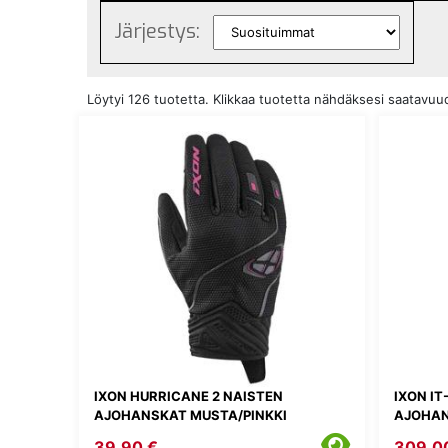
Järjestys:
Löytyi 126 tuotetta. Klikkaa tuotetta nähdäksesi saatavu
IXON HURRICANE 2 NAISTEN
IXON I
AJOHANSKAT MUSTA/PINKKI
AJOHA
39,90 €
309,0