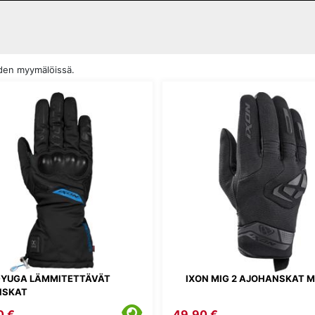
uden myymälöissä.
T-YUGA LÄMMITETTÄVÄT
IXON MIG 2 AJOHANSKAT 
NSKAT
0 €
49,90 €