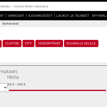
SAT
VARAOSAT
AJOVARUSTEET
LAUKUT JA TELINEET
MYYMÄL
Ajohanskat
CUSTOM
CITY
VEDENPITÄVÄT
KUUMALLE KELILLE
 mukaan:
Hinta
20 €
-
310 €