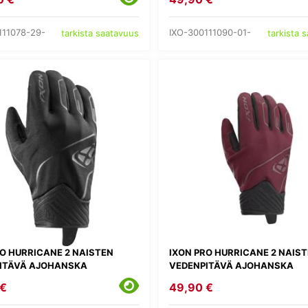
111078-29-
IXO-300111090-01-
tarkista saatavuus
tarkista 
RO HURRICANE 2 NAISTEN
IXON PRO HURRICANE 2 NAIS
ITÄVÄ AJOHANSKA
VEDENPITÄVÄ AJOHANSKA
 €
49,90 €