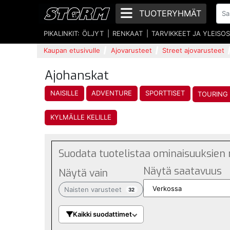
TUOTERYHMÄT
PIKALINKIT:
ÖLJYT
RENKAAT
TARVIKKEET JA YLEISO
Kaupan etusivulle
Ajovarusteet
Street ajovarusteet
Ajohanskat
NAISILLE
ADVENTURE
SPORTTISET
TOURING
KYLMÄLLE KELILLE
Suodata tuotelistaa ominaisuuksien
Näytä saatavuus
Näytä vain
Naisten varusteet
32
Kaikki suodattimet