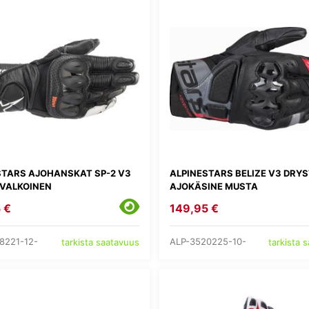
STARS AJOHANSKAT SP-2 V3
ALPINESTARS BELIZE V3 DRY
VALKOINEN
AJOKÄSINE MUSTA
 €
149,95 €
8221-12-
ALP-3520225-10-
tarkista saatavuus
tarkista 