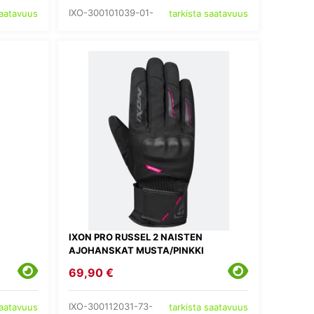
IXO-300101039-01-
saatavuus
tarkista saatavuus
IXON PRO RUSSEL 2 NAISTEN
AJOHANSKAT MUSTA/PINKKI
69,90 €
IXO-300112031-73-
saatavuus
tarkista saatavuus