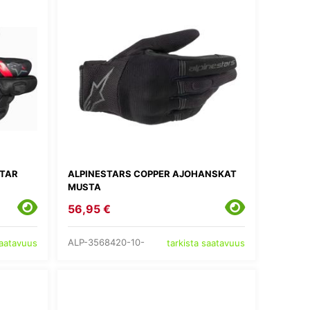
STAR
ALPINESTARS COPPER AJOHANSKAT
MUSTA
56,95 €
ALP-3568420-10-
saatavuus
tarkista saatavuus