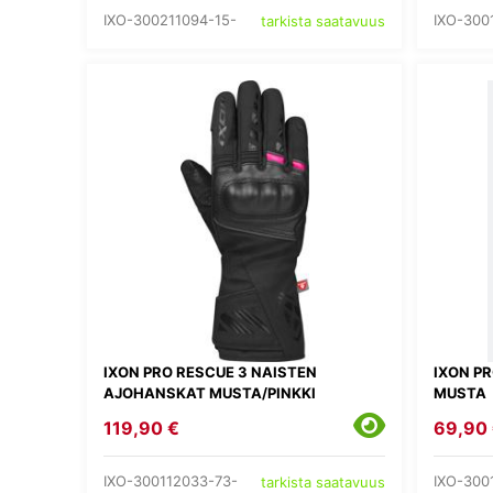
IXO-300211094-15-
IXO-300
tarkista saatavuus
IXON PRO RESCUE 3 NAISTEN
IXON P
AJOHANSKAT MUSTA/PINKKI
MUSTA
119,90 €
69,90
IXO-300112033-73-
IXO-300
tarkista saatavuus