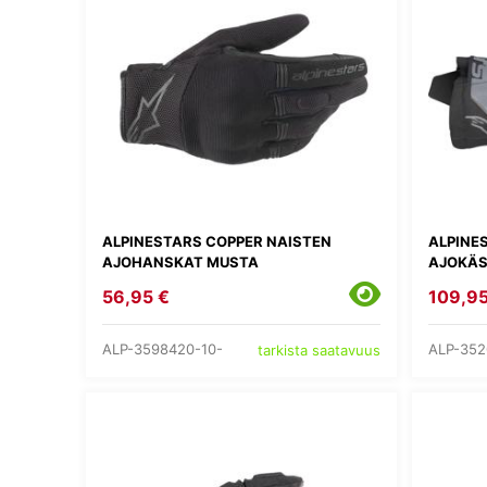
ALPINESTARS COPPER NAISTEN
ALPINE
AJOHANSKAT MUSTA
AJOKÄS
56,95 €
109,95
ALP-3598420-10-
ALP-352
tarkista saatavuus