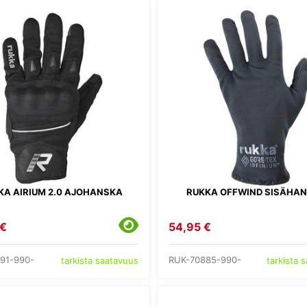
KA AIRIUM 2.0 AJOHANSKA
RUKKA OFFWIND SISÄHA
 €
54,95 €
91-990-
RUK-70885-990-
tarkista saatavuus
tarkista 