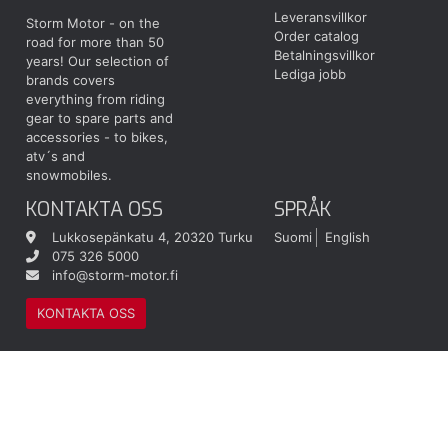
Leveransvillkor
Storm Motor - on the
Order catalog
road for more than 50
Betalningsvillkor
years! Our selection of
Lediga jobb
brands covers
everything from riding
gear to spare parts and
accessories - to bikes,
atv´s and
snowmobiles.
KONTAKTA OSS
SPRÅK
Lukkosepänkatu 4, 20320 Turku
Suomi
English
075 326 5000
info@storm-motor.fi
KONTAKTA OSS