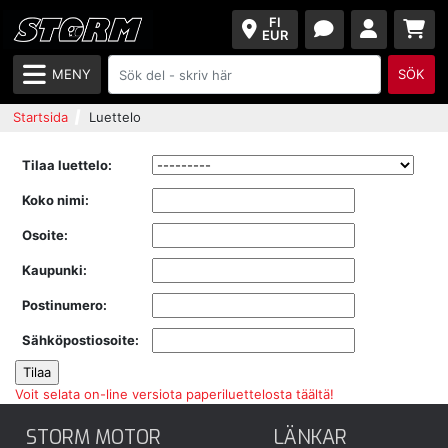
FI
EUR
MENY
SÖK
Startsida
Luettelo
Tilaa luettelo:
Koko nimi:
Osoite:
Kaupunki:
Postinumero:
Sähköpostiosoite:
Voit selata on-line versiota paperiluettelosta täältä!
STORM MOTOR
LÄNKAR