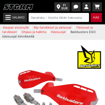
FI
EUR
VALIKKO
HAE
Kaupan etusivulle
Mp-tarvikkeet ja yleisosat
Yleisosat ja
tarvikkeet
Ohjaus ja hallinta
Käsisuojat
Barkbusters EGO
käsisuojat kiinnikkeillä