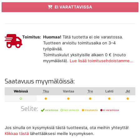
EI VARATTAVISSA
Toimitus:
Huomaa!
Tätä tuotetta ei ole varastossa.
Tuotteen arvioitu toimitusaika on 3–4
työpäivää.
Toimituskulut yksityisille alkaen 0 € (nouto
myymälästä).
Lue lisää toimitusehdoistamme...
Saatavuus myymälöissä:
Webissä
Tku
Vantaa
Tre
Lahti
Jkl
Selite:
varastossa
heti verkosta
tilauksesta
ei varastossa
Jos sinulla on kysymyksiä tästä tuotteesta, ota meihin yhteyttä!
Klikkaa tästä
lähettääksesi meille kysymyksen.