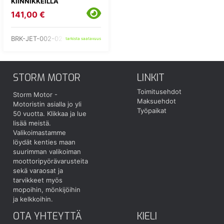
KIINNIKKEILLÄ
141,00 €
BRK-JET-002-02-OR
tarkista saatavuus
STORM MOTOR
LINKIT
Toimitusehdot
Storm Motor -
Maksuehdot
Motoristin asialla jo yli
Työpaikat
50 vuotta.
Klikkaa ja lue
lisää meistä.
Valikoimastamme
löydät kenties maan
suurimman valikoiman
moottoripyörävarusteita
sekä varaosat ja
tarvikkeet myös
mopoihin, mönkijöihin
ja kelkkoihin.
OTA YHTEYTTÄ
KIELI