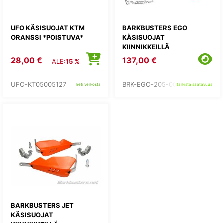
UFO KÄSISUOJAT KTM
BARKBUSTERS EGO
ORANSSI *POISTUVA*
KÄSISUOJAT
KIINNIKKEILLÄ
28,00 €
137,00 €
ALE:
15 %
UFO-KT05005127
BRK-EGO-205-00-RD
heti verkosta
tarkista saatavuus
BARKBUSTERS JET
KÄSISUOJAT