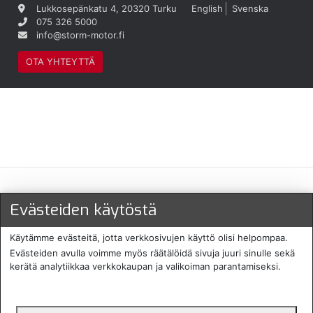
Lukkosepänkatu 4, 20320 Turku
English
Svenska
075 326 5000
info@storm-motor.fi
OTA YHTEYTTÄ
Maksu- ja toimitustavat
Evästeiden käytöstä
Käytämme evästeitä, jotta verkkosivujen käyttö olisi helpompaa.
Evästeiden avulla voimme myös räätälöidä sivuja juuri sinulle sekä
kerätä analytiikkaa verkkokaupan ja valikoiman parantamiseksi.