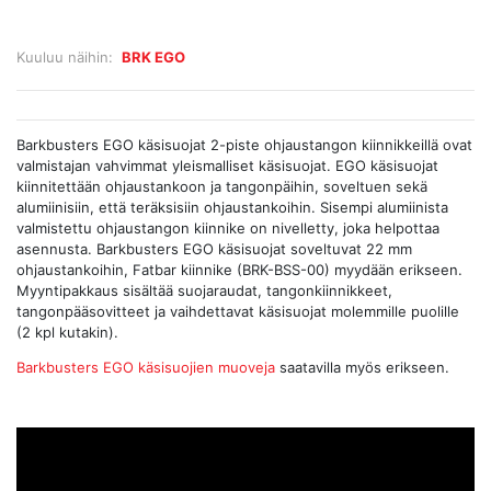
Kuuluu näihin:
BRK EGO
Barkbusters EGO käsisuojat 2-piste ohjaustangon kiinnikkeillä ovat
valmistajan vahvimmat yleismalliset käsisuojat. EGO käsisuojat
kiinnitettään ohjaustankoon ja tangonpäihin, soveltuen sekä
alumiinisiin, että teräksisiin ohjaustankoihin. Sisempi alumiinista
valmistettu ohjaustangon kiinnike on nivelletty, joka helpottaa
asennusta. Barkbusters EGO käsisuojat soveltuvat 22 mm
ohjaustankoihin, Fatbar kiinnike (BRK-BSS-00) myydään erikseen.
Myyntipakkaus sisältää suojaraudat, tangonkiinnikkeet,
tangonpääsovitteet ja vaihdettavat käsisuojat molemmille puolille
(2 kpl kutakin).
Barkbusters EGO käsisuojien muoveja
saatavilla myös erikseen.