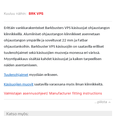
Kuuluu näihin:
BRK VPS
Erittäin vankkarakenteiset Barkbusters VPS käsisuojat ohjaustangon
kiinnikkeillä. Alumiiniset ohjaustangon kiinnikkeet asennetaan
ohjaustangon ympärille ja soveltuvat 22 mm ja Fatbar
ohjaustankoihin. Barkbuster VPS käsisuojiin on saatavilla erilliset
tuulenohjaimet sekä käsisuojien muoveja monessa eri värissä.
Myyntipakkaus sisältää kahdet käsisuojat ja kaiken tarpeellisen
näiden asentamiseen.
Tuulenohjaimet
myydään erikseen.
Käsisuojien muovit
saatavilla varaosana myös ilman kiinnikkeitä.
Valmistajan asennusohjeet/ Manufacturer fitting instructions
…piilota
Katso myös: