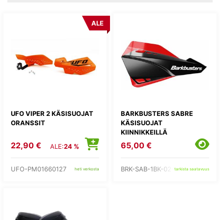
ALE
UFO VIPER 2 KÄSISUOJAT
BARKBUSTERS SABRE
ORANSSIT
KÄSISUOJAT
KIINNIKKEILLÄ
22,90 €
65,00 €
ALE:
24 %
UFO-PM01660127
BRK-SAB-1BK-02-RD
heti verkosta
tarkista saatavuus