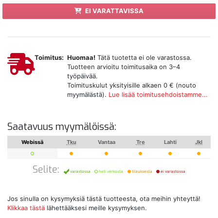
EI VARATTAVISSA
Toimitus:
Huomaa!
Tätä tuotetta ei ole varastossa.
Tuotteen arvioitu toimitusaika on 3–4
työpäivää.
Toimituskulut yksityisille alkaen 0 € (nouto
myymälästä).
Lue lisää toimitusehdoistamme...
Saatavuus myymälöissä:
Webissä
Tku
Vantaa
Tre
Lahti
Jkl
Selite:
varastossa
heti verkosta
tilauksesta
ei varastossa
Jos sinulla on kysymyksiä tästä tuotteesta, ota meihin yhteyttä!
Klikkaa tästä
lähettääksesi meille kysymyksen.