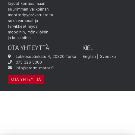
löydät kenties maan
suurimman valikoiman
moottoripyörävarusteita
sekä varaosat ja
tarvikkeet myös
mopoihin, mönkijöihin
ja kelkkoihin.
OTA YHTEYTTÄ
KIELI
Lukkosepänkatu 4, 20320 Turku
English
Svenska
075 326 5000
info@storm-motor.fi
OTA YHTEYTTÄ