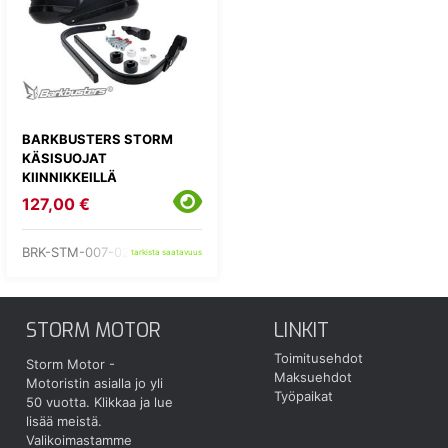
BARKBUSTERS STORM
KÄSISUOJAT
KIINNIKKEILLÄ
127,00 €
BRK-STM-007-02-BK
tarkista saatavuus
STORM MOTOR
LINKIT
Toimitusehdot
Storm Motor -
Maksuehdot
Motoristin asialla jo yli
Työpaikat
50 vuotta.
Klikkaa ja lue
lisää meistä.
Valikoimastamme