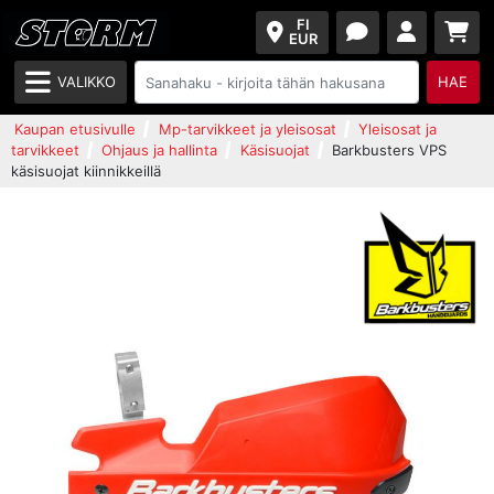
FI
EUR
VALIKKO
HAE
Kaupan etusivulle
Mp-tarvikkeet ja yleisosat
Yleisosat ja
tarvikkeet
Ohjaus ja hallinta
Käsisuojat
Barkbusters VPS
käsisuojat kiinnikkeillä