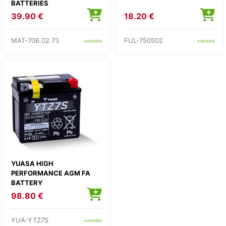
BATTERIES
39.90 €
18.20 €
MAT-706.02.73
FUL-750502
available
available
YUASA HIGH
PERFORMANCE AGM FA
BATTERY
98.80 €
YUA-YTZ7S
available