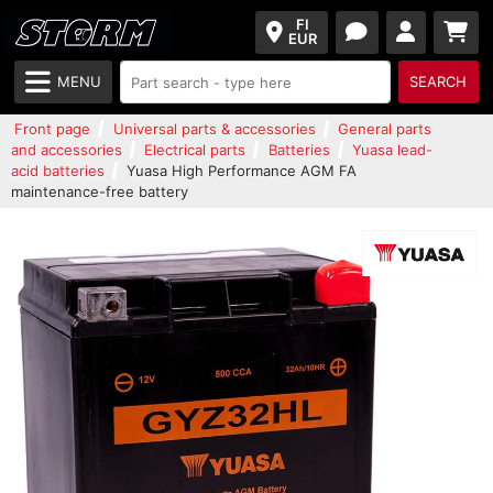
FI
EUR
MENU
SEARCH
Front page
Universal parts & accessories
General parts
and accessories
Electrical parts
Batteries
Yuasa lead-
acid batteries
Yuasa High Performance AGM FA
maintenance-free battery