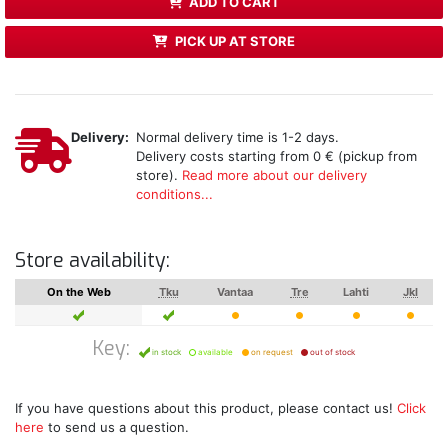
ADD TO CART
PICK UP AT STORE
Delivery:
Normal delivery time is 1-2 days.
Delivery costs starting from 0 € (pickup from
store).
Read more about our delivery
conditions...
Store availability:
On the Web
Tku
Vantaa
Tre
Lahti
Jkl
Key:
in stock
available
on request
out of stock
If you have questions about this product, please contact us!
Click
here
to send us a question.