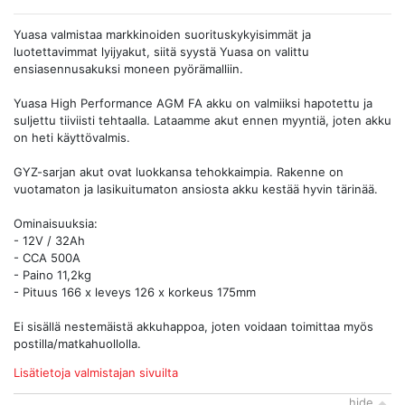
Yuasa valmistaa markkinoiden suorituskykyisimmät ja
luotettavimmat lyijyakut, siitä syystä Yuasa on valittu
ensiasennusakuksi moneen pyörämalliin.
Yuasa High Performance AGM FA akku on valmiiksi hapotettu ja
suljettu tiiviisti tehtaalla. Lataamme akut ennen myyntiä, joten akku
on heti käyttövalmis.
GYZ-sarjan akut ovat luokkansa tehokkaimpia. Rakenne on
vuotamaton ja lasikuitumaton ansiosta akku kestää hyvin tärinää.
Ominaisuuksia:
- 12V / 32Ah
- CCA 500A
- Paino 11,2kg
- Pituus 166 x leveys 126 x korkeus 175mm
Ei sisällä nestemäistä akkuhappoa, joten voidaan toimittaa myös
postilla/matkahuollolla.
Lisätietoja valmistajan sivuilta
…hide