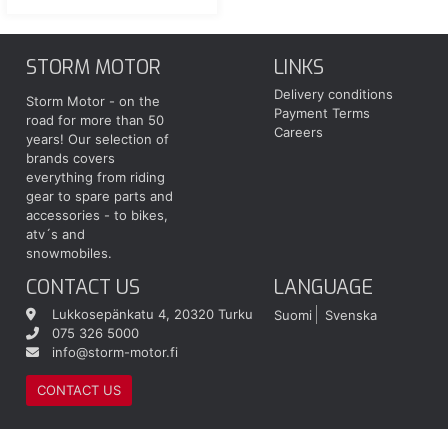
STORM MOTOR
LINKS
Delivery conditions
Storm Motor - on the
Payment Terms
road for more than 50
Careers
years! Our selection of
brands covers
everything from riding
gear to spare parts and
accessories - to bikes,
atv´s and
snowmobiles.
CONTACT US
LANGUAGE
Lukkosepänkatu 4, 20320 Turku
Suomi
Svenska
075 326 5000
info@storm-motor.fi
CONTACT US