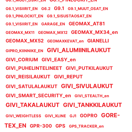
G9.1
G6.1_VISIIRIT_EN
G6.2
G9.1_MUUT_OSAT_EN
G9.1_PINLOCKIT_EN
G9.1_SISUSTAOSAT_EN
GEOMAX_AT81
G9.1_VISIIRIT_EN
GARAGE_EN
GEOMAX_MX34_en
GEOMAX_MX11
GEOMAX_MX12
GEOMAX_MX52
GIANELLI
GEOMAXKEVAT_en
GIVI_ALUMIINILAUKUT
GIPRO_KIINNIKE_EN
GIVI_CORIUM
GIVI_EASY_en
GIVI_PUHELINTELINEET
GIVI_PUTKILAUKUT
GIVI_REISILAUKUT
GIVI_REPUT
GIVI_SIVULAUKUT
GIVI_SATULALAUKUT
GIVI_SMART_SECURITY_en
GIVI_STEALTH_en
GIVI_TAKALAUKUT
GIVI_TANKKILAUKUT
GORE-
GOPRO
GIVI_WEIGHTLESS
GIVI_XLINE
GJ1
TEX_EN
GPR-300
GPS
GPS_TRACKER_en