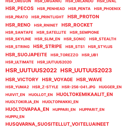
HSR_OREGON
HSR_ORGANIC
HSR_ORLANDO
HSR_OVAL
HSR_PECOS
HSR_PENHEAD
HSR_PENTA
HSR_PHOENIX
HSR_PROTON
HSR_PRATO
HSR_PRINTLIGHT
HSR_RENO
HSR_ROCKET
HSR_RNINET
HSR_SANTAFE
HSR_SATELLITE
HSR_SEMPIONE
HSR_SKYLINE
HSR_SLIM_EN
HSR_SONIC
HSR_STEALTH
HSR_STRIPE
HSR_STRING
HSR_STS1
HSR_STYLUS
HSR_SUOJAPEITE
HSR_TOREZZO
HSR_UB1
HSR_ULTIMATE
HSR_UUTUUS2020
HSR_UUTUUS2022
HSR_UUTUUS2023
HSR_VICTORY
HSR_VOYAGE
HSR_WAVE
HSR_YUMA2
HSR_Z-STYLE
HSR-256-041.JPG
HUGGER_EN
HUOLTOKEMIKAALIT_EN
HUIVIT_EN
HUOLLOT_EN
HUOLTOKIRJA_EN
HUOLTOPANKKI_EN
HUOLTOVAPAA_EN
HUPPARI_EN
HUPPARIT_EN
HUPPU_EN
HUSQVARNA_SUOSITELLUT_VOITELUAINEET