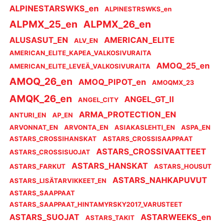
ALPINESTARSWKS_en
ALPINESTRSWKS_en
ALPMX_25_en
ALPMX_26_en
ALUSASUT_EN
AMERICAN_ELITE
ALV_EN
AMERICAN_ELITE_KAPEA_VALKOSIVURAITA
AMOQ_25_en
AMERICAN_ELITE_LEVEÄ_VALKOSIVURAITA
AMOQ_26_en
AMOQ_PIPOT_en
AMOQMX_23
AMQK_26_en
ANGEL_GT_II
ANGEL_CITY
ARMA_PROTECTION_EN
ANTURI_EN
AP_EN
ARVONNAT_EN
ARVONTA_EN
ASIAKASLEHTI_EN
ASPA_EN
ASTARS_CROSSIHANSKAT
ASTARS_CROSSISAAPPAAT
ASTARS_CROSSIVAATTEET
ASTARS_CROSSISUOJAT
ASTARS_HANSKAT
ASTARS_FARKUT
ASTARS_HOUSUT
ASTARS_NAHKAPUVUT
ASTARS_LISÄTARVIKKEET_EN
ASTARS_SAAPPAAT
ASTARS_SAAPPAAT_HINTAMYRSKY2017_VARUSTEET
ASTARS_SUOJAT
ASTARWEEKS_en
ASTARS_TAKIT