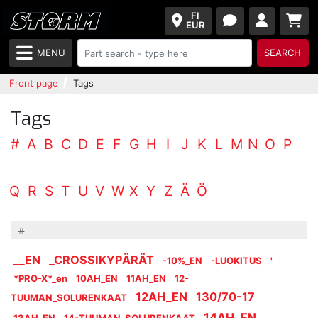
FI
EUR
MENU
SEARCH
Front page
Tags
Tags
#
A
B
C
D
E
F
G
H
I
J
K
L
M
N
O
P
Q
R
S
T
U
V
W
X
Y
Z
Ä
Ö
#
__EN
_CROSSIKYPÄRÄT
-10%_EN
-LUOKITUS
'
*PRO-X*_en
10AH_EN
11AH_EN
12-
12AH_EN
130/70-17
TUUMAN_SOLURENKAAT
14AH_EN