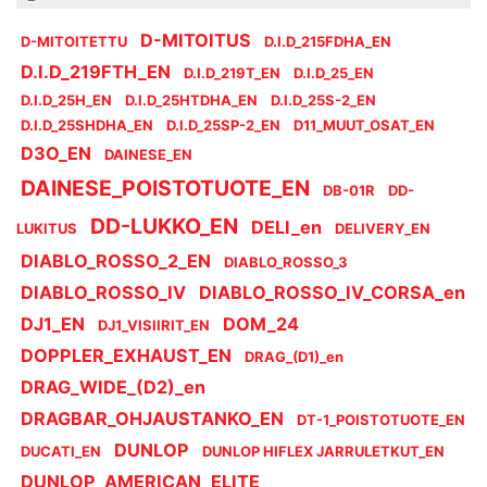
D-MITOITUS
D-MITOITETTU
D.I.D_215FDHA_EN
D.I.D_219FTH_EN
D.I.D_219T_EN
D.I.D_25_EN
D.I.D_25H_EN
D.I.D_25HTDHA_EN
D.I.D_25S-2_EN
D.I.D_25SHDHA_EN
D.I.D_25SP-2_EN
D11_MUUT_OSAT_EN
D3O_EN
DAINESE_EN
DAINESE_POISTOTUOTE_EN
DB-01R
DD-
DD-LUKKO_EN
DELI_en
LUKITUS
DELIVERY_EN
DIABLO_ROSSO_2_EN
DIABLO_ROSSO_3
DIABLO_ROSSO_IV
DIABLO_ROSSO_IV_CORSA_en
DJ1_EN
DOM_24
DJ1_VISIIRIT_EN
DOPPLER_EXHAUST_EN
DRAG_(D1)_en
DRAG_WIDE_(D2)_en
DRAGBAR_OHJAUSTANKO_EN
DT-1_POISTOTUOTE_EN
DUNLOP
DUCATI_EN
DUNLOP HIFLEX JARRULETKUT_EN
DUNLOP_AMERICAN_ELITE