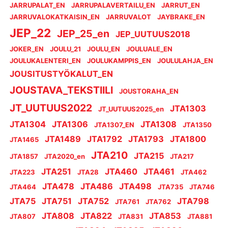
JARRUPALAT_EN
JARRUPALAVERTAILU_EN
JARRUT_EN
JARRUVALOKATKAISIN_EN
JARRUVALOT
JAYBRAKE_EN
JEP_22
JEP_25_en
JEP_UUTUUS2018
JOKER_EN
JOULU_21
JOULU_EN
JOULUALE_EN
JOULUKALENTERI_EN
JOULUKAMPPIS_EN
JOULULAHJA_EN
JOUSITUSTYÖKALUT_EN
JOUSTAVA_TEKSTIILI
JOUSTORAHA_EN
JT_UUTUUS2022
JTA1303
JT_UUTUUS2025_en
JTA1304
JTA1306
JTA1308
JTA1307_EN
JTA1350
JTA1489
JTA1792
JTA1793
JTA1800
JTA1465
JTA210
JTA215
JTA1857
JTA2020_en
JTA217
JTA251
JTA460
JTA461
JTA223
JTA28
JTA462
JTA478
JTA486
JTA498
JTA464
JTA735
JTA746
JTA75
JTA751
JTA752
JTA798
JTA761
JTA762
JTA808
JTA822
JTA853
JTA807
JTA831
JTA881