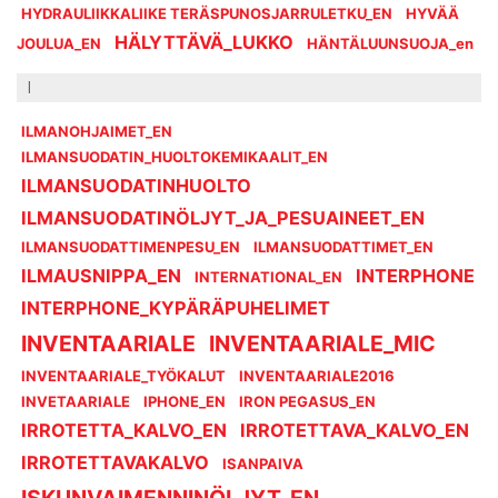
HYDRAULIIKKALIIKE TERÄSPUNOSJARRULETKU_EN
HYVÄÄ
HÄLYTTÄVÄ_LUKKO
JOULUA_EN
HÄNTÄLUUNSUOJA_en
I
ILMANOHJAIMET_EN
ILMANSUODATIN_HUOLTOKEMIKAALIT_EN
ILMANSUODATINHUOLTO
ILMANSUODATINÖLJYT_JA_PESUAINEET_EN
ILMANSUODATTIMENPESU_EN
ILMANSUODATTIMET_EN
ILMAUSNIPPA_EN
INTERPHONE
INTERNATIONAL_EN
INTERPHONE_KYPÄRÄPUHELIMET
INVENTAARIALE
INVENTAARIALE_MIC
INVENTAARIALE_TYÖKALUT
INVENTAARIALE2016
INVETAARIALE
IPHONE_EN
IRON PEGASUS_EN
IRROTETTA_KALVO_EN
IRROTETTAVA_KALVO_EN
IRROTETTAVAKALVO
ISANPAIVA
ISKUNVAIMENNINÖLJYT_EN