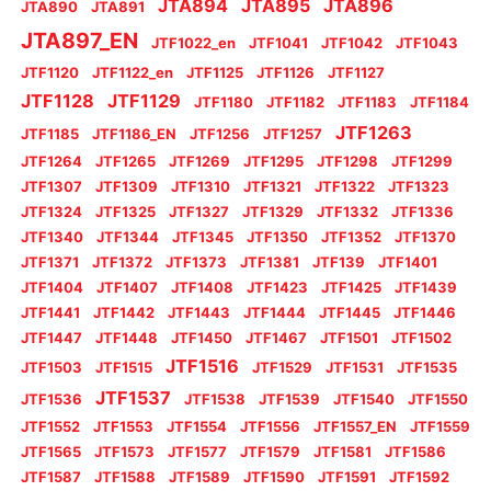
JTA894
JTA895
JTA896
JTA890
JTA891
JTA897_EN
JTF1022_en
JTF1041
JTF1042
JTF1043
JTF1120
JTF1122_en
JTF1125
JTF1126
JTF1127
JTF1128
JTF1129
JTF1180
JTF1182
JTF1183
JTF1184
JTF1263
JTF1185
JTF1186_EN
JTF1256
JTF1257
JTF1264
JTF1265
JTF1269
JTF1295
JTF1298
JTF1299
JTF1307
JTF1309
JTF1310
JTF1321
JTF1322
JTF1323
JTF1324
JTF1325
JTF1327
JTF1329
JTF1332
JTF1336
JTF1340
JTF1344
JTF1345
JTF1350
JTF1352
JTF1370
JTF1371
JTF1372
JTF1373
JTF1381
JTF139
JTF1401
JTF1404
JTF1407
JTF1408
JTF1423
JTF1425
JTF1439
JTF1441
JTF1442
JTF1443
JTF1444
JTF1445
JTF1446
JTF1447
JTF1448
JTF1450
JTF1467
JTF1501
JTF1502
JTF1516
JTF1503
JTF1515
JTF1529
JTF1531
JTF1535
JTF1537
JTF1536
JTF1538
JTF1539
JTF1540
JTF1550
JTF1552
JTF1553
JTF1554
JTF1556
JTF1557_EN
JTF1559
JTF1565
JTF1573
JTF1577
JTF1579
JTF1581
JTF1586
JTF1587
JTF1588
JTF1589
JTF1590
JTF1591
JTF1592