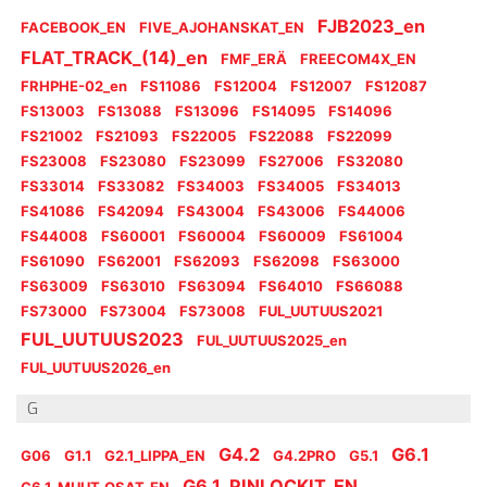
FJB2023_en
FACEBOOK_EN
FIVE_AJOHANSKAT_EN
FLAT_TRACK_(14)_en
FMF_ERÄ
FREECOM4X_EN
FRHPHE-02_en
FS11086
FS12004
FS12007
FS12087
FS13003
FS13088
FS13096
FS14095
FS14096
FS21002
FS21093
FS22005
FS22088
FS22099
FS23008
FS23080
FS23099
FS27006
FS32080
FS33014
FS33082
FS34003
FS34005
FS34013
FS41086
FS42094
FS43004
FS43006
FS44006
FS44008
FS60001
FS60004
FS60009
FS61004
FS61090
FS62001
FS62093
FS62098
FS63000
FS63009
FS63010
FS63094
FS64010
FS66088
FS73000
FS73004
FS73008
FUL_UUTUUS2021
FUL_UUTUUS2023
FUL_UUTUUS2025_en
FUL_UUTUUS2026_en
G
G4.2
G6.1
G06
G1.1
G2.1_LIPPA_EN
G4.2PRO
G5.1
G6.1_PINLOCKIT_EN
G6.1_MUUT_OSAT_EN