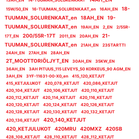
13AH_EN
14-TUUMAN_SOLURENKAAT
18-
15W/50_EN
16-TUUMAN_SOLURENKAAT_en
16AH_EN
TUUMAN_SOLURENKAAT_en
18AH_EN
19-
TUUMAN_SOLURENKAAT_en
19AH_EN
2_EN
2/55R-
200/55R-17T
21-
17T_EN
2011_EN
20AH_EN
TUUMAN_SOLURENKAAT_en
21AH_EN
23STARTTI
24AH_EN
27AH_EN
28AH_EN
2T_MOOTTORIÖLJYT_EN
30AH_EN
35KW_EN
36AH_EN
3AH PITUUS_115 LEVEYS_50 KORKEUS_90 AGM_EN
3AH_EN
3YF-11631-00-X0_en
415_120_KETJUT
415_KETJULUKOT
420_078_KETJUT
420_086_KETJUT
420_104_KETJUT
420_106_KETJUT
420_110_KETJUT
420_112_KETJUT
420_114_KETJUT
420_116_KETJUT
420_120_KETJUT
420_124_KETJUT
420_126_KETJUT
420_128_KETJUT
420_130_KETJUT
420_132_KETJUT
420_140_KETJUT
420_136_KETJUT
420_KETJULUKOT
420MRU
420MXZ
420SB
428_108_KETJUT
428_110_KETJUT
428_112_KETJUT