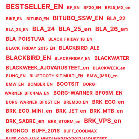
BESTSELLER_EN
BF_EN
BF20_EN
BF25_MX_en
BITUBO_SSW_EN
BLA_22
BIKE_EN
BITUBO_EN
BLA_24
BLA_25_en
BLA_26_en
BLA_23_EN
BLA_POISTUVA
BLACK_FRIDAY_18_EN
BLACKBIRD_ALE
BLACK_FRIDAY_2015_EN
BLACKBIRD_EN
BLACKWATER
BLACKFRIDAY_EN
BLACKWEEK_AJOVARUSTEET_en
BLACKWEEK_en
BLING_EN
BLUETOOTH KIT MULTI_EN
BMW_(MB1)_en
BOOTSIT
BMW_EN
BOMBER_EN
BORG-
BORG-WARNER_BF05M_EN
WARNER_BF04MA_EN
BRK_EGO_en
BORG-WARNER_BF05T_EN
BREMBO_EN
BRK_EGO_MINI_en
BRK_JET_en
BRK_MTB_en
BRK_VPS_en
BRK_SABRE_en
BRK_STORM_en
BRONCO
BUFF_2016
BUFF_COOLMAX
BUFF_COOLMAX_HINTAMYRSKY2017_VARUSTEET_