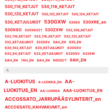
530_116_KETJUT
530_118_KETJUT
530_120_KETJUT
530_122_KETJUT
530_124_KETJUT
530GXW
530_KETJULUKOT
530XRE_en
530KS
530XSO
530ZXW
530XSOZ1
532_106_KETJUT
532_116_KETJUT
532_118_KETJUT
532_122_KETJUT
532_KETJULUKOT
532GSV
5AH_EN
620_EN
630_102_KETJUT
630_KETJULUKOT
630GSV
632_94_KETJUT
632_KETJULUKOT
632GSV
632XW
9AH_EN
6AH_EN
7AH_EN
8AH_EN
900XCT
A
A-LUOKITUS
AA-
A-LUOKKA_EN
LUOKITUS_EN
AAA-LUOKITUS_EN
AA-LUOKKA
ACCOSSATO_JARRUPÄÄSYLINTERIT_en
ACCOSSATO_KAHVAKUMIT_en