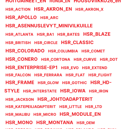
HOITOAINEET_EN
HOUSUVIIKKO26_en
HONDA_EN
HSR_AKRON_EN
HSR_ACTION
HSR_AKRON_X
HSR_APOLLO
HSR_ARC
HSR_ASENNUSLEVYT_MINIVILKUILLE
HSR_BLAZE
HSR_ATLANTA
HSR_BA1
HSR_BATES
HSR_CLASSIC
HSR_BRITISH
HSR_CIRCLE
HSR_COLORADO
HSR_COLUMBIA
HSR_COMET
HSR_CONERO
HSR_CORTONA
HSR_CURVE
HSR_DOT
HSR_ENTERPRISE-EP1
HSR_EVO
HSR_EXTEND
HSR_FALCON
HSR_FERRARA
HSR_FLAT
HSR_FLIGHT
HSR_FRAME
HSR_HD-
HSR_GLOW
HSR_GOTHIC
STYLE
HSR_IOWA
HSR_INTERSTATE
HSR_IRON
HSR_JOHTOADAPTERIT
HSR_JACKSON
HSR_KATEPEILIADAPTERIT
HSR_LITTLE
HSR_LTD
HSR_MODULE_EN
HSR_MALIBU
HSR_MICRO
HSR_MONO
HSR_MONTANA
HSR_OEM