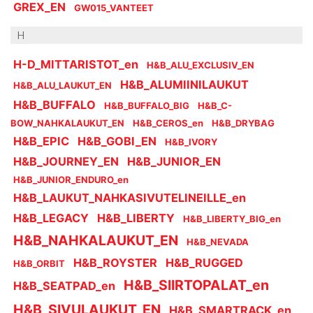
GREX_EN
GW015_VANTEET
H
H-D_MITTARISTOT_en
H&B_ALU_EXCLUSIV_EN
H&B_ALUMIINILAUKUT
H&B_ALU_LAUKUT_EN
H&B_BUFFALO
H&B_BUFFALO_BIG
H&B_C-
BOW_NAHKALAUKUT_EN
H&B_CEROS_en
H&B_DRYBAG
H&B_EPIC
H&B_GOBI_EN
H&B_IVORY
H&B_JOURNEY_EN
H&B_JUNIOR_EN
H&B_JUNIOR_ENDURO_en
H&B_LAUKUT_NAHKASIVUTELINEILLE_en
H&B_LEGACY
H&B_LIBERTY
H&B_LIBERTY_BIG_en
H&B_NAHKALAUKUT_EN
H&B_NEVADA
H&B_ROYSTER
H&B_RUGGED
H&B_ORBIT
H&B_SIIRTOPALAT_en
H&B_SEATPAD_en
H&B_SIVULAUKUT_EN
H&B_SMARTRACK_en