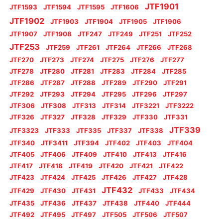
JTF1901
JTF1593
JTF1594
JTF1595
JTF1606
JTF1902
JTF1903
JTF1904
JTF1905
JTF1906
JTF1907
JTF1908
JTF247
JTF249
JTF251
JTF252
JTF253
JTF259
JTF261
JTF264
JTF266
JTF268
JTF270
JTF273
JTF274
JTF275
JTF276
JTF277
JTF278
JTF280
JTF281
JTF283
JTF284
JTF285
JTF286
JTF287
JTF288
JTF289
JTF290
JTF291
JTF292
JTF293
JTF294
JTF295
JTF296
JTF297
JTF306
JTF308
JTF313
JTF314
JTF3221
JTF3222
JTF326
JTF327
JTF328
JTF329
JTF330
JTF331
JTF339
JTF3323
JTF333
JTF335
JTF337
JTF338
JTF340
JTF3411
JTF394
JTF402
JTF403
JTF404
JTF405
JTF406
JTF409
JTF410
JTF413
JTF416
JTF417
JTF418
JTF419
JTF420
JTF421
JTF422
JTF423
JTF424
JTF425
JTF426
JTF427
JTF428
JTF432
JTF429
JTF430
JTF431
JTF433
JTF434
JTF435
JTF436
JTF437
JTF438
JTF440
JTF444
JTF492
JTF495
JTF497
JTF505
JTF506
JTF507