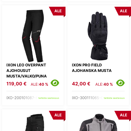
ALE
ALE
IXON LEO OVERPANT
IXON PRO FIELD
AJOHOUSUT
AJOHANSKA MUSTA
MUSTA/VALKO/PUNA
119,00 €
42,00 €
ALE:
40 %
ALE:
40 %
IXO-200101087-81-
IXO-300111065-01-
tarkista saatavuus
tarkista saatavuus
ALE
ALE