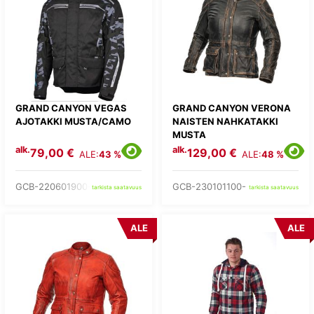
GRAND CANYON VEGAS
GRAND CANYON VERONA
AJOTAKKI MUSTA/CAMO
NAISTEN NAHKATAKKI
MUSTA
alk.
alk.
79,00 €
129,00 €
ALE:
43 %
ALE:
48 %
GCB-220601900-
GCB-230101100-
tarkista saatavuus
tarkista saatavuus
ALE
ALE