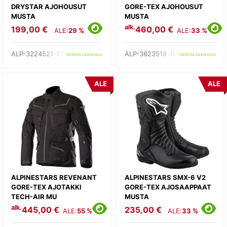
DRYSTAR AJOHOUSUT
GORE-TEX AJOHOUSUT
MUSTA
MUSTA
alk.
199,00 €
460,00 €
ALE:
29 %
ALE:
33 %
ALP-3224521-10-
ALP-3623518-10-
tarkista saatavuus
tarkista saatavuus
ALE
ALE
ALPINESTARS REVENANT
ALPINESTARS SMX-6 V2
GORE-TEX AJOTAKKI
GORE-TEX AJOSAAPPAAT
TECH-AIR MU
MUSTA
alk.
445,00 €
235,00 €
ALE:
55 %
ALE:
33 %