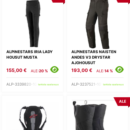
ALPINESTARS IRIA LADY
ALPINESTARS NAISTEN
HOUSUT MUSTA
ANDES V3 DRYSTAR
AJOHOUSUT
155,00 €
193,00 €
ALE:
20 %
ALE:
14 %
ALP-3339820-10-
ALP-3237521-10-
tarkista saatavuus
tarkista saatavuus
ALE