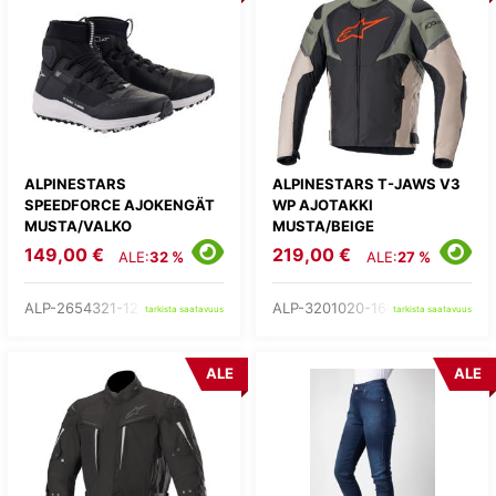
ALPINESTARS
ALPINESTARS T-JAWS V3
SPEEDFORCE AJOKENGÄT
WP AJOTAKKI
MUSTA/VALKO
MUSTA/BEIGE
149,00 €
219,00 €
ALE:
32 %
ALE:
27 %
ALP-2654321-12-
ALP-3201020-1607-
tarkista saatavuus
tarkista saatavuus
ALE
ALE