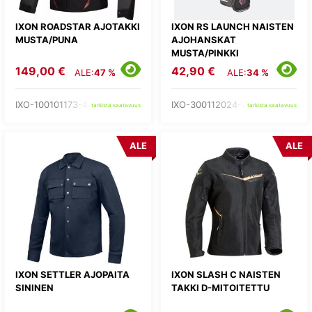
IXON ROADSTAR AJOTAKKI
IXON RS LAUNCH NAISTEN
MUSTA/PUNA
AJOHANSKAT
MUSTA/PINKKI
149,00 €
42,90 €
ALE:
47 %
ALE:
34 %
IXO-100101173-40-
IXO-300112024-73-
tarkista saatavuus
tarkista saatavuus
ALE
ALE
IXON SETTLER AJOPAITA
IXON SLASH C NAISTEN
SININEN
TAKKI D-MITOITETTU