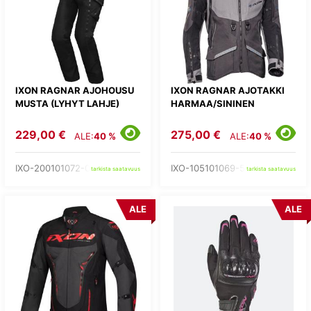
IXON RAGNAR AJOHOUSU
IXON RAGNAR AJOTAKKI
MUSTA (LYHYT LAHJE)
HARMAA/SININEN
229,00 €
275,00 €
ALE:
40 %
ALE:
40 %
IXO-200101072-01-
IXO-105101069-53-
tarkista saatavuus
tarkista saatavuus
ALE
ALE