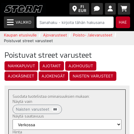
FI
EUR
VALIKKO
HAE
Kaupan etusivulle
Ajovarusteet
Poisto- /alevarusteet
Poistuvat street varusteet
Poistuvat street varusteet
NAHKAPUVUT
AJOTAKIT
AJOHOUSUT
AJOKÄSINEET
AJOKENGÄT
NAISTEN VARUSTEET
Suodata tuotelistaa ominaisuuksien mukaan:
Näytä vain
Naisten varusteet
88
Näytä saatavuus
Hinta