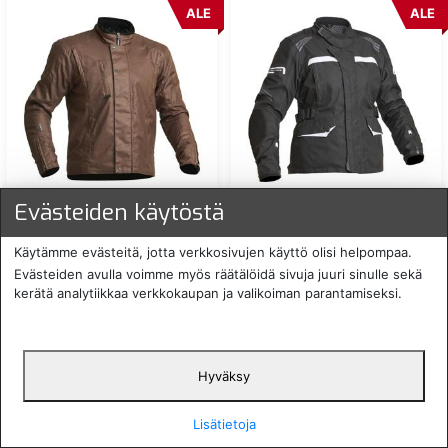
ALE
ALE
LINDSTRANDS FERGUS
LINDSTRANDS GRANBERG
Evästeiden käytöstä
VAHAPINTAINEN
NAISTEN AJOTAKKI
TEKSTIILITAKKIRUSKEA
MUSTA/VALKOINEN
Käytämme evästeitä, jotta verkkosivujen käyttö olisi helpompaa.
169,00 €
199,00 €
ALE:
43 %
ALE:
31 %
Evästeiden avulla voimme myös räätälöidä sivuja juuri sinulle sekä
kerätä analytiikkaa verkkokaupan ja valikoiman parantamiseksi.
LIN-20060935-
LIN-21050101-
tarkista saatavuus
tarkista saatavuus
ALE
ALE
Hyväksy
Lisätietoja