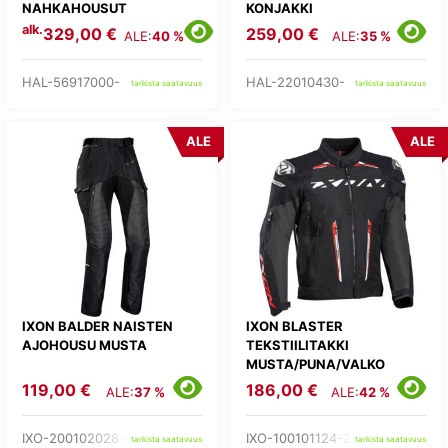
NAHKAHOUSUT
KONJAKKI
alk.
329,00 €
259,00 €
ALE:
40 %
ALE:
35 %
HAL-56917000-
HAL-22010430-
tarkista saatavuus
tarkista saatavuus
ALE
ALE
IXON BALDER NAISTEN
IXON BLASTER
AJOHOUSU MUSTA
TEKSTIILITAKKI
MUSTA/PUNA/VALKO
119,00 €
186,00 €
ALE:
37 %
ALE:
42 %
IXO-200102028-01-
IXO-100101124-27-
tarkista saatavuus
tarkista saatavuus