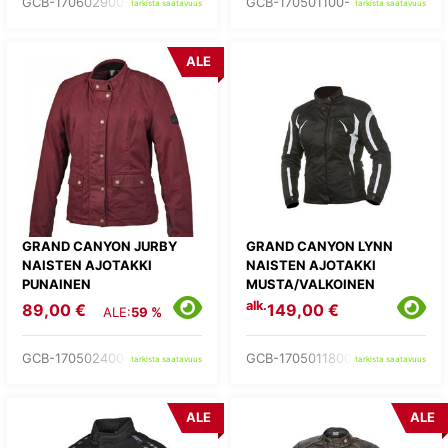
GCB-170602900-
GCB-170501100-
tarkista saatavuus
tarkista saatavuus
ALE
GRAND CANYON JURBY
GRAND CANYON LYNN
NAISTEN AJOTAKKI
NAISTEN AJOTAKKI
PUNAINEN
MUSTA/VALKOINEN
alk.
89,00 €
149,00 €
ALE:
59 %
GCB-170502400-
GCB-1705011800-
tarkista saatavuus
tarkista saatavuus
ALE
ALE