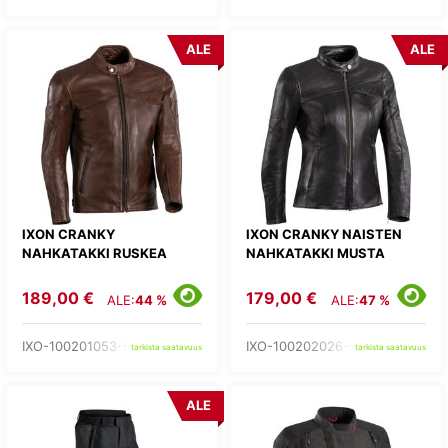
ALE
ALE
IXON CRANKY
IXON CRANKY NAISTEN
NAHKATAKKI RUSKEA
NAHKATAKKI MUSTA
189,00 €
179,00 €
ALE:
44 %
ALE:
47 %
IXO-100201053-60-
IXO-100202026-01-
tarkista saatavuus
tarkista saatavuus
ALE