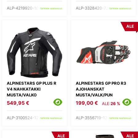
ALP-4219920-10-
ALP-3328420-7203-
tarkista saatavuus
tarkista saatavuus
ALE
ALPINESTARS GP PLUS R
ALPINESTARS GP PRO R3
V4 NAHKATAKKI
AJOHANSKAT
MUSTA/VALKO
MUSTA/VALK/PUN
549,95 €
199,00 €
ALE:
26 %
ALP-3100524-12-
ALP-3556719-1304-
tarkista saatavuus
tarkista saatavuus
ALE
ALE