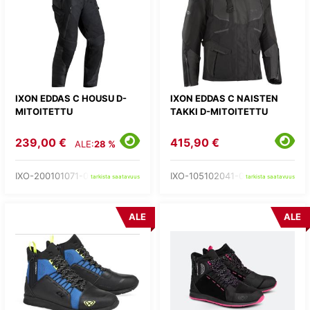
IXON EDDAS C HOUSU D-
IXON EDDAS C NAISTEN
MITOITETTU
TAKKI D-MITOITETTU
239,00 €
415,90 €
ALE:
28 %
IXO-200101071-03-
IXO-105102041-03-
tarkista saatavuus
tarkista saatavuus
ALE
ALE