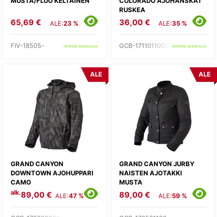
MUSTA/FLUO KELTAINEN
COLORADO AJOHANSKAT
RUSKEA
65,69 €
36,00 €
ALE:
23 %
ALE:
35 %
FIV-18505-
GCB-1711011000-
tarkista saatavuus
tarkista saatavuus
ALE
ALE
GRAND CANYON
GRAND CANYON JURBY
DOWNTOWN AJOHUPPARI
NAISTEN AJOTAKKI
CAMO
MUSTA
alk.
89,00 €
89,00 €
ALE:
47 %
ALE:
59 %