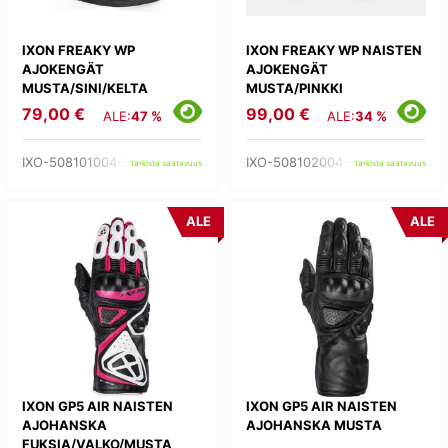
IXON FREAKY WP
IXON FREAKY WP NAISTEN
AJOKENGÄT
AJOKENGÄT
MUSTA/SINI/KELTA
MUSTA/PINKKI
79,00 €
99,00 €
ALE:
47 %
ALE:
34 %
IXO-508101004-35-
IXO-508102004-73-
tarkista saatavuus
tarkista saatavuus
ALE
ALE
IXON GP5 AIR NAISTEN
IXON GP5 AIR NAISTEN
AJOHANSKA
AJOHANSKA MUSTA
FUKSIA/VALKO/MUSTA