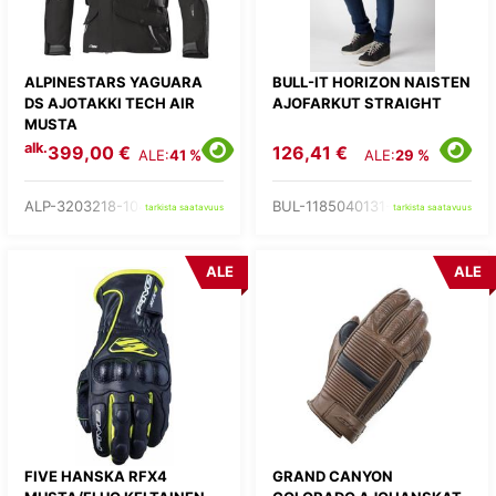
ALPINESTARS YAGUARA
BULL-IT HORIZON NAISTEN
DS AJOTAKKI TECH AIR
AJOFARKUT STRAIGHT
MUSTA
alk.
399,00 €
126,41 €
ALE:
41 %
ALE:
29 %
ALP-3203218-104-
BUL-1185040131-
tarkista saatavuus
tarkista saatavuus
ALE
ALE
FIVE HANSKA RFX4
GRAND CANYON