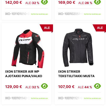
142,00 €
169,00 €
ALE:
32 %
ALE:
26 %
IXO-101101010-04-
IXO-100102051-67-
tarkista saatavuus
tarkista saatavuus
ALE
ALE
IXON STRIKER AIR WP
IXON STRIKER
AJOTAKKI PUNA/VALKO
TEKSTIILITAKKI MUSTA
129,00 €
107,00 €
ALE:
32 %
ALE:
44 %
IXO-100101140-27-
IXO-100101121-01-
tarkista saatavuus
tarkista saatavuus