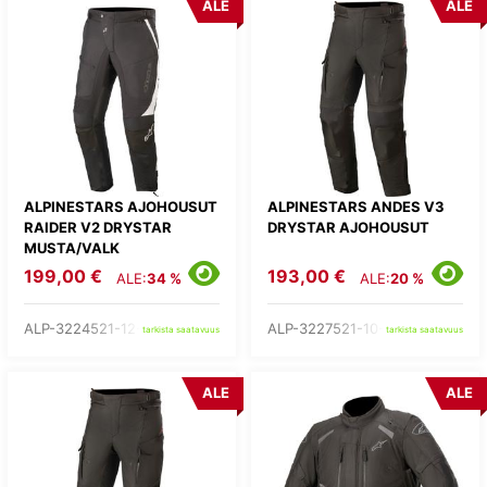
ALE
ALE
ALPINESTARS AJOHOUSUT
ALPINESTARS ANDES V3
RAIDER V2 DRYSTAR
DRYSTAR AJOHOUSUT
MUSTA/VALK
199,00 €
193,00 €
ALE:
34 %
ALE:
20 %
ALP-3224521-12-
ALP-3227521-10-
tarkista saatavuus
tarkista saatavuus
ALE
ALE