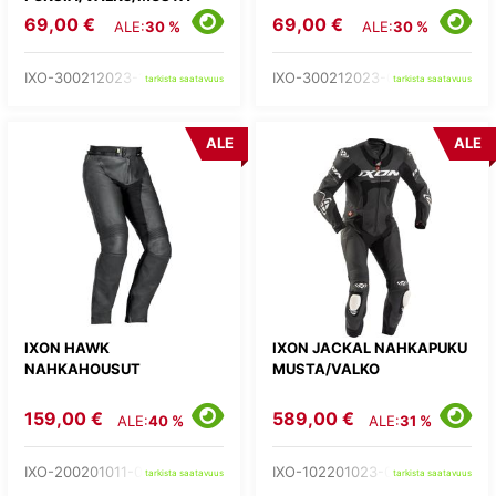
69,00 €
69,00 €
ALE:
30 %
ALE:
30 %
IXO-300212023-19-
IXO-300212023-01-
tarkista saatavuus
tarkista saatavuus
ALE
ALE
IXON HAWK
IXON JACKAL NAHKAPUKU
NAHKAHOUSUT
MUSTA/VALKO
159,00 €
589,00 €
ALE:
40 %
ALE:
31 %
IXO-200201011-01-
IXO-102201023-01-
tarkista saatavuus
tarkista saatavuus