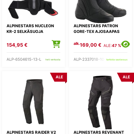
ALPINESTARS NUCLEON
ALPINESTARS PATRON
KR-2 SELKÄSUOJA
GORE-TEX AJOSAAPAS
alk.
154,95 €
169,00 €
ALE:
47 %
ALP-6504615-13-L
ALP-2337018-10-
heti verkosta
tarkista saatavuus
ALE
ALE
ALPINESTARS RAIDER V2
ALPINESTARS REVENANT