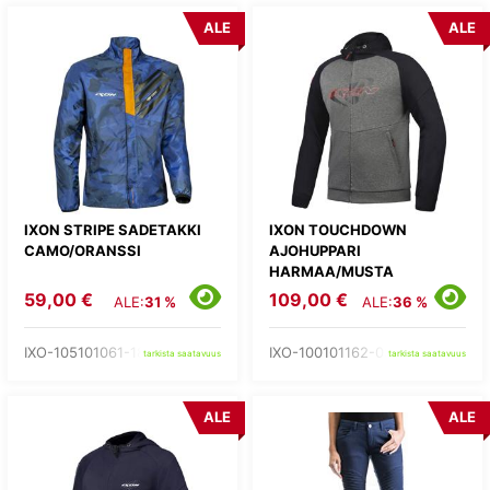
ALE
ALE
IXON STRIPE SADETAKKI
IXON TOUCHDOWN
CAMO/ORANSSI
AJOHUPPARI
HARMAA/MUSTA
59,00 €
109,00 €
ALE:
31 %
ALE:
36 %
IXO-105101061-18-
IXO-100101162-03-
tarkista saatavuus
tarkista saatavuus
ALE
ALE