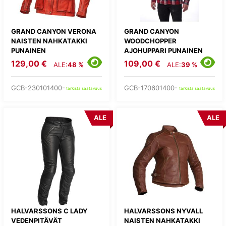
GRAND CANYON VERONA
GRAND CANYON
NAISTEN NAHKATAKKI
WOODCHOPPER
PUNAINEN
AJOHUPPARI PUNAINEN
129,00 €
109,00 €
ALE:
48 %
ALE:
39 %
GCB-230101400-
GCB-170601400-
tarkista saatavuus
tarkista saatavuus
ALE
ALE
HALVARSSONS C LADY
HALVARSSONS NYVALL
VEDENPITÄVÄT
NAISTEN NAHKATAKKI