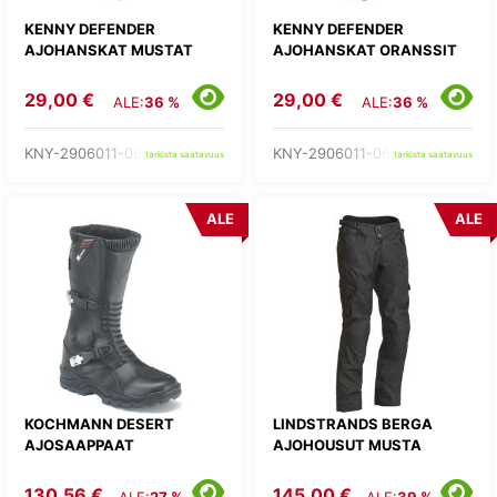
KENNY DEFENDER
KENNY DEFENDER
AJOHANSKAT MUSTAT
AJOHANSKAT ORANSSIT
29,00 €
29,00 €
ALE:
36 %
ALE:
36 %
KNY-2906011-09-
KNY-2906011-06-
tarkista saatavuus
tarkista saatavuus
ALE
ALE
KOCHMANN DESERT
LINDSTRANDS BERGA
AJOSAAPPAAT
AJOHOUSUT MUSTA
130,56 €
145,00 €