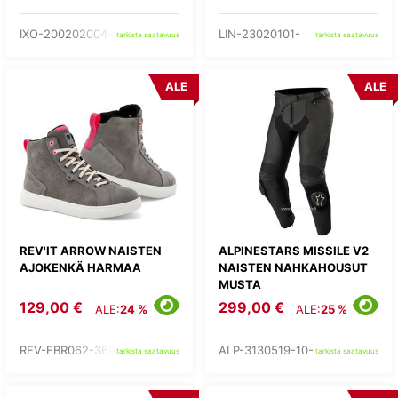
IXO-200202004-24-
LIN-23020101-
tarkista saatavuus
tarkista saatavuus
ALE
ALE
REV'IT ARROW NAISTEN
ALPINESTARS MISSILE V2
AJOKENKÄ HARMAA
NAISTEN NAHKAHOUSUT
MUSTA
129,00 €
299,00 €
ALE:
24 %
ALE:
25 %
REV-FBR062-3690-
ALP-3130519-10-
tarkista saatavuus
tarkista saatavuus