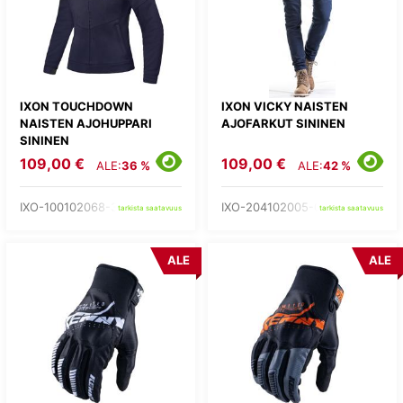
IXON TOUCHDOWN
IXON VICKY NAISTEN
NAISTEN AJOHUPPARI
AJOFARKUT SININEN
SININEN
109,00 €
109,00 €
ALE:
36 %
ALE:
42 %
IXO-100102068-37-
IXO-204102005-04-
tarkista saatavuus
tarkista saatavuus
ALE
ALE