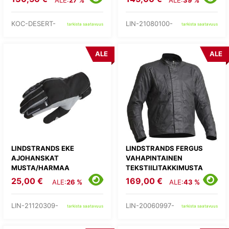
ALE:
27 %
ALE:
39 %
KOC-DESERT-
LIN-21080100-
tarkista saatavuus
tarkista saatavuus
ALE
ALE
LINDSTRANDS EKE
LINDSTRANDS FERGUS
AJOHANSKAT
VAHAPINTAINEN
MUSTA/HARMAA
TEKSTIILITAKKIMUSTA
25,00 €
169,00 €
ALE:
26 %
ALE:
43 %
LIN-21120309-
LIN-20060997-
tarkista saatavuus
tarkista saatavuus