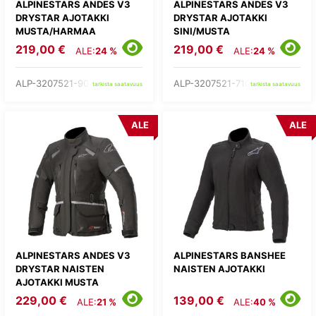
ALPINESTARS ANDES V3
ALPINESTARS ANDES V3
DRYSTAR AJOTAKKI
DRYSTAR AJOTAKKI
MUSTA/HARMAA
SINI/MUSTA
219,00 €
219,00 €
ALE:
24 %
ALE:
24 %
ALP-3207521-9018-
ALP-3207521-7109-
tarkista saatavuus
tarkista saatavuus
ALE
ALE
ALPINESTARS ANDES V3
ALPINESTARS BANSHEE
DRYSTAR NAISTEN
NAISTEN AJOTAKKI
AJOTAKKI MUSTA
229,00 €
139,00 €
ALE:
21 %
ALE:
40 %