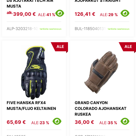
DS AJOTAKKI TECH AIR
AJOFARKUT STRAIGHT
MUSTA
alk.
399,00 €
126,41 €
ALE:
41 %
ALE:
29 %
ALP-3203218-104-
BUL-1185040131-
tarkista saatavuus
tarkista saatavuus
ALE
ALE
FIVE HANSKA RFX4
GRAND CANYON
MUSTA/FLUO KELTAINEN
COLORADO AJOHANSKAT
RUSKEA
65,69 €
36,00 €
ALE:
23 %
ALE:
35 %