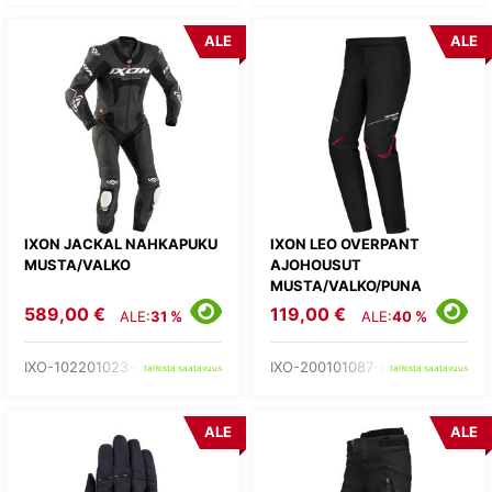
ALE
ALE
IXON JACKAL NAHKAPUKU
IXON LEO OVERPANT
MUSTA/VALKO
AJOHOUSUT
MUSTA/VALKO/PUNA
589,00 €
119,00 €
ALE:
31 %
ALE:
40 %
IXO-102201023-01-
IXO-200101087-81-
tarkista saatavuus
tarkista saatavuus
ALE
ALE