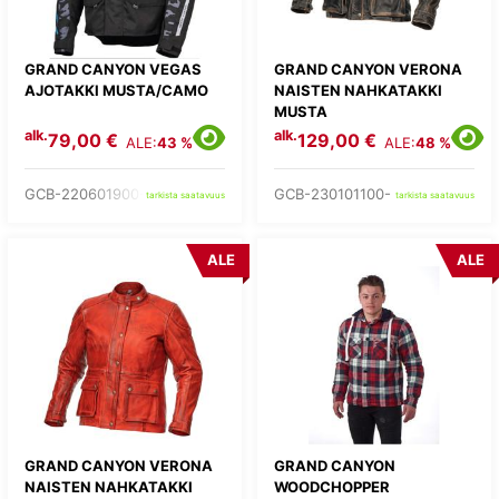
GRAND CANYON VEGAS
GRAND CANYON VERONA
AJOTAKKI MUSTA/CAMO
NAISTEN NAHKATAKKI
MUSTA
alk.
alk.
79,00 €
129,00 €
ALE:
43 %
ALE:
48 %
GCB-220601900-
GCB-230101100-
tarkista saatavuus
tarkista saatavuus
ALE
ALE
GRAND CANYON VERONA
GRAND CANYON
NAISTEN NAHKATAKKI
WOODCHOPPER