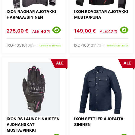
IXON RAGNAR AJOTAKKI
IXON ROADSTAR AJOTAKKI
HARMAA/SININEN
MUSTA/PUNA
275,00 €
149,00 €
ALE:
40 %
ALE:
47 %
IXO-105101069-53-
IXO-100101173-40-
tarkista saatavuus
tarkista saatavuus
ALE
ALE
IXON RS LAUNCH NAISTEN
IXON SETTLER AJOPAITA
AJOHANSKAT
SININEN
MUSTA/PINKKI