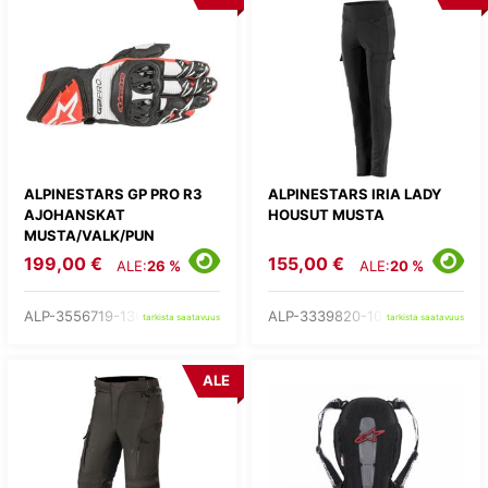
ALPINESTARS GP PRO R3
ALPINESTARS IRIA LADY
AJOHANSKAT
HOUSUT MUSTA
MUSTA/VALK/PUN
199,00 €
155,00 €
ALE:
26 %
ALE:
20 %
ALP-3556719-1304-
ALP-3339820-10-
tarkista saatavuus
tarkista saatavuus
ALE