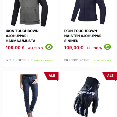
IXON TOUCHDOWN
IXON TOUCHDOWN
AJOHUPPARI
NAISTEN AJOHUPPARI
HARMAA/MUSTA
SININEN
109,00 €
109,00 €
ALE:
36 %
ALE:
36 %
IXO-100101162-03-
IXO-100102068-37-
tarkista saatavuus
tarkista saatavuus
ALE
ALE