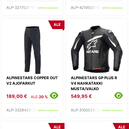
ALP-3217521-111-
ALP-4219920-10-
tarkista saatavuus
tarkista saatavuus
ALE
ALPINESTARS COPPER OUT
ALPINESTARS GP PLUS R
V2 AJOFARKUT
V4 NAHKATAKKI
MUSTA/VALKO
189,00 €
549,95 €
ALE:
20 %
ALP-3328420-7203-
ALP-3100524-12-
tarkista saatavuus
tarkista saatavuus
ALE
ALE