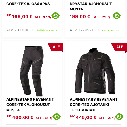
GORE-TEX AJOSAAPAS
DRYSTAR AJOHOUSUT
MUSTA
alk.
169,00 €
199,00 €
ALE:
47 %
ALE:
29 %
ALP-2337018-10-
ALP-3224521-10-
tarkista saatavuus
tarkista saatavuus
ALE
ALE
ALPINESTARS REVENANT
ALPINESTARS REVENANT
GORE-TEX AJOHOUSUT
GORE-TEX AJOTAKKI
MUSTA
TECH-AIR MU
alk.
alk.
460,00 €
445,00 €
ALE:
33 %
ALE:
55 %