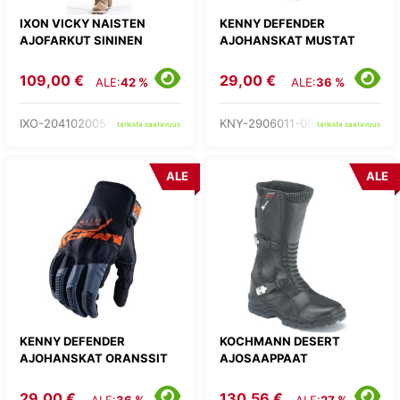
IXON VICKY NAISTEN
KENNY DEFENDER
AJOFARKUT SININEN
AJOHANSKAT MUSTAT
109,00 €
29,00 €
ALE:
42 %
ALE:
36 %
IXO-204102005-04-
KNY-2906011-09-
tarkista saatavuus
tarkista saatavuus
ALE
ALE
KENNY DEFENDER
KOCHMANN DESERT
AJOHANSKAT ORANSSIT
AJOSAAPPAAT
29,00 €
130,56 €