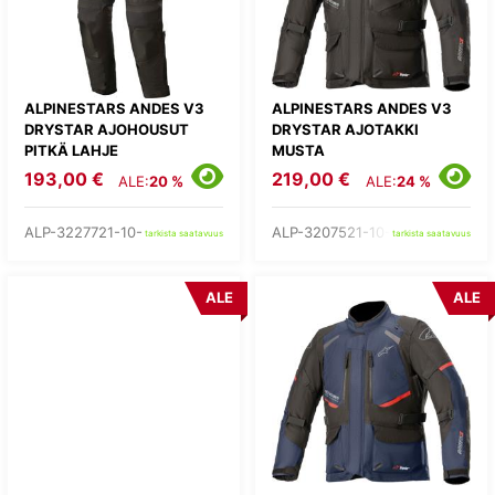
ALPINESTARS ANDES V3
ALPINESTARS ANDES V3
DRYSTAR AJOHOUSUT
DRYSTAR AJOTAKKI
PITKÄ LAHJE
MUSTA
193,00 €
219,00 €
ALE:
20 %
ALE:
24 %
ALP-3227721-10-
ALP-3207521-10-
tarkista saatavuus
tarkista saatavuus
ALE
ALE