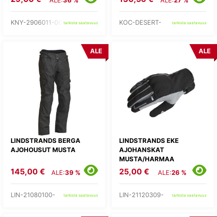
ALE:
36 %
ALE:
27 %
KNY-2906011-06-
KOC-DESERT-
tarkista saatavuus
tarkista saatavuus
ALE
ALE
LINDSTRANDS BERGA
LINDSTRANDS EKE
AJOHOUSUT MUSTA
AJOHANSKAT
MUSTA/HARMAA
145,00 €
25,00 €
ALE:
39 %
ALE:
26 %
LIN-21080100-
LIN-21120309-
tarkista saatavuus
tarkista saatavuus