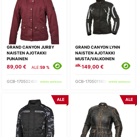
GRAND CANYON JURBY
GRAND CANYON LYNN
NAISTEN AJOTAKKI
NAISTEN AJOTAKKI
PUNAINEN
MUSTA/VALKOINEN
alk.
89,00 €
149,00 €
ALE:
59 %
GCB-170502400-
GCB-1705011800-
tarkista saatavuus
tarkista saatavuus
ALE
ALE