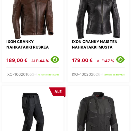
IXON CRANKY
IXON CRANKY NAISTEN
NAHKATAKKI RUSKEA
NAHKATAKKI MUSTA
189,00 €
179,00 €
ALE:
44 %
ALE:
47 %
IXO-100201053-60-
IXO-100202026-01-
tarkista saatavuus
tarkista saatavuus
ALE