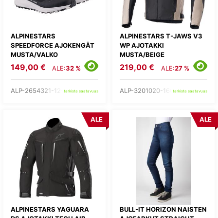
ALPINESTARS
ALPINESTARS T-JAWS V3
SPEEDFORCE AJOKENGÄT
WP AJOTAKKI
MUSTA/VALKO
MUSTA/BEIGE
149,00 €
219,00 €
ALE:
32 %
ALE:
27 %
ALP-2654321-12-
ALP-3201020-1607-
tarkista saatavuus
tarkista saatavuus
ALE
ALE
ALPINESTARS YAGUARA
BULL-IT HORIZON NAISTEN