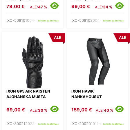
79,00 €
99,00 €
ALE:
47 %
ALE:
34 %
IXO-508101004-35-
IXO-508102004-73-
tarkista saatavuus
tarkista saatavuus
ALE
ALE
IXON GP5 AIR NAISTEN
IXON HAWK
AJOHANSKA MUSTA
NAHKAHOUSUT
69,00 €
159,00 €
ALE:
30 %
ALE:
40 %
IXO-300212023-01-
IXO-200201011-01-
tarkista saatavuus
tarkista saatavuus