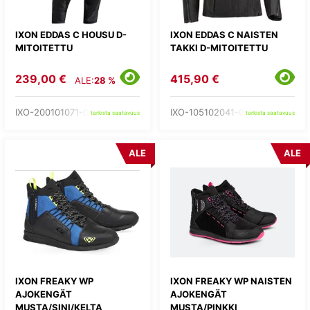
IXON EDDAS C HOUSU D-
IXON EDDAS C NAISTEN
MITOITETTU
TAKKI D-MITOITETTU
239,00 €
415,90 €
ALE:
28 %
IXO-200101071-03-
IXO-105102041-03-
tarkista saatavuus
tarkista saatavuus
ALE
ALE
IXON FREAKY WP
IXON FREAKY WP NAISTEN
AJOKENGÄT
AJOKENGÄT
MUSTA/SINI/KELTA
MUSTA/PINKKI