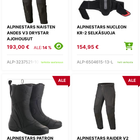
ALPINESTARS NAISTEN
ALPINESTARS NUCLEON
ANDES V3 DRYSTAR
KR-2 SELKÄSUOJA
AJOHOUSUT
193,00 €
154,95 €
ALE:
14 %
ALP-3237521-10-
ALP-6504615-13-L
tarkista saatavuus
heti verkosta
ALE
ALE
ALPINESTARS PATRON
ALPINESTARS RAIDER V2