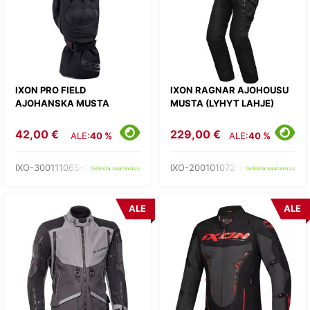
IXON PRO FIELD
IXON RAGNAR AJOHOUSU
AJOHANSKA MUSTA
MUSTA (LYHYT LAHJE)
42,00 €
229,00 €
ALE:
40 %
ALE:
40 %
IXO-300111065-01-
IXO-200101072-01-
tarkista saatavuus
tarkista saatavuus
ALE
ALE