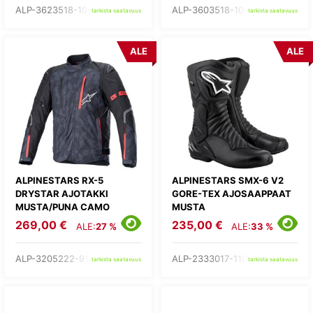
ALP-3623518-10-
ALP-3603518-10-
tarkista saatavuus
tarkista saatavuus
ALE
ALE
ALPINESTARS RX-5
ALPINESTARS SMX-6 V2
DRYSTAR AJOTAKKI
GORE-TEX AJOSAAPPAAT
MUSTA/PUNA CAMO
MUSTA
269,00 €
235,00 €
ALE:
27 %
ALE:
33 %
ALP-3205222-9103-
ALP-2333017-1100-
tarkista saatavuus
tarkista saatavuus