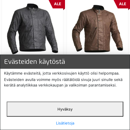
ALE
ALE
LINDSTRANDS FERGUS
LINDSTRANDS FERGUS
Evästeiden käytöstä
VAHAPINTAINEN
VAHAPINTAINEN
TEKSTIILITAKKIMUSTA
TEKSTIILITAKKIRUSKEA
Käytämme evästeitä, jotta verkkosivujen käyttö olisi helpompaa.
169,00 €
169,00 €
ALE:
43 %
ALE:
43 %
Evästeiden avulla voimme myös räätälöidä sivuja juuri sinulle sekä
kerätä analytiikkaa verkkokaupan ja valikoiman parantamiseksi.
LIN-20060997-
LIN-20060935-
tarkista saatavuus
tarkista saatavuus
ALE
ALE
Hyväksy
Lisätietoja