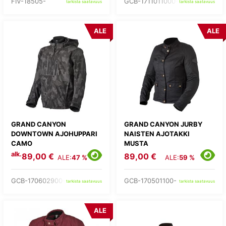
FIV-18505-
GCB-1711011000-
tarkista saatavuus
tarkista saatavuus
ALE
ALE
GRAND CANYON
GRAND CANYON JURBY
DOWNTOWN AJOHUPPARI
NAISTEN AJOTAKKI
CAMO
MUSTA
alk.
89,00 €
89,00 €
ALE:
47 %
ALE:
59 %
GCB-170602900-
GCB-170501100-
tarkista saatavuus
tarkista saatavuus
ALE