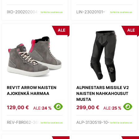
IXO-200202004-24-
LIN-23020101-
tarkista saatavuus
tarkista saatavuus
ALE
ALE
REV'IT ARROW NAISTEN
ALPINESTARS MISSILE V2
AJOKENKÄ HARMAA
NAISTEN NAHKAHOUSUT
MUSTA
129,00 €
299,00 €
ALE:
24 %
ALE:
25 %
REV-FBR062-3690-
ALP-3130519-10-
tarkista saatavuus
tarkista saatavuus