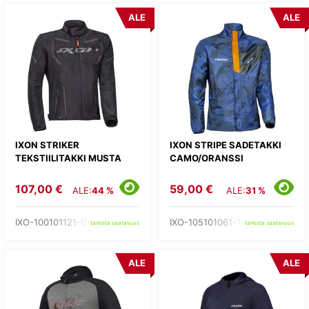
ALE
ALE
IXON STRIKER
IXON STRIPE SADETAKKI
TEKSTIILITAKKI MUSTA
CAMO/ORANSSI
107,00 €
59,00 €
ALE:
44 %
ALE:
31 %
IXO-100101121-01-
IXO-105101061-18-
tarkista saatavuus
tarkista saatavuus
ALE
ALE