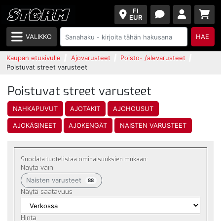
FI
EUR
VALIKKO
HAE
Kaupan etusivulle
Ajovarusteet
Poisto- /alevarusteet
Poistuvat street varusteet
Poistuvat street varusteet
NAHKAPUVUT
AJOTAKIT
AJOHOUSUT
AJOKÄSINEET
AJOKENGÄT
NAISTEN VARUSTEET
Suodata tuotelistaa ominaisuuksien mukaan:
Näytä vain
Naisten varusteet
88
Näytä saatavuus
Hinta