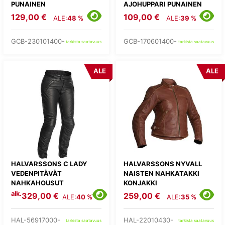
PUNAINEN
AJOHUPPARI PUNAINEN
129,00 €
109,00 €
ALE:
48 %
ALE:
39 %
GCB-230101400-
GCB-170601400-
tarkista saatavuus
tarkista saatavuus
ALE
ALE
HALVARSSONS C LADY
HALVARSSONS NYVALL
VEDENPITÄVÄT
NAISTEN NAHKATAKKI
NAHKAHOUSUT
KONJAKKI
alk.
329,00 €
259,00 €
ALE:
40 %
ALE:
35 %
HAL-56917000-
HAL-22010430-
tarkista saatavuus
tarkista saatavuus