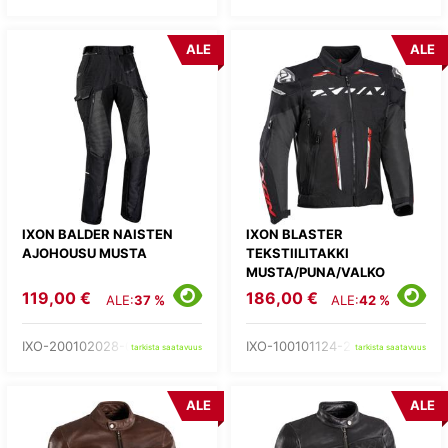
ALE
ALE
IXON BALDER NAISTEN
IXON BLASTER
AJOHOUSU MUSTA
TEKSTIILITAKKI
MUSTA/PUNA/VALKO
119,00 €
186,00 €
ALE:
37 %
ALE:
42 %
IXO-200102028-01-
IXO-100101124-27-
tarkista saatavuus
tarkista saatavuus
ALE
ALE