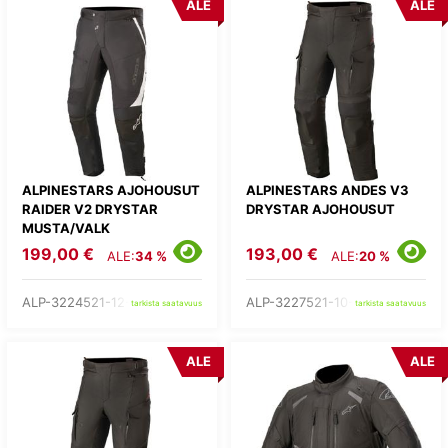
ALE
ALE
ALPINESTARS AJOHOUSUT
ALPINESTARS ANDES V3
RAIDER V2 DRYSTAR
DRYSTAR AJOHOUSUT
MUSTA/VALK
199,00 €
193,00 €
ALE:
34 %
ALE:
20 %
ALP-3224521-12-
ALP-3227521-10-
tarkista saatavuus
tarkista saatavuus
ALE
ALE