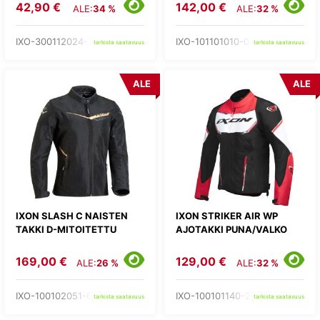
42,90 €
142,00 €
ALE:
34 %
ALE:
32 %
IXO-300112024-73-
IXO-101101010-04-
tarkista saatavuus
tarkista saatavuus
ALE
ALE
IXON SLASH C NAISTEN
IXON STRIKER AIR WP
TAKKI D-MITOITETTU
AJOTAKKI PUNA/VALKO
169,00 €
129,00 €
ALE:
26 %
ALE:
32 %
IXO-100102051-67-
IXO-100101140-27-
tarkista saatavuus
tarkista saatavuus