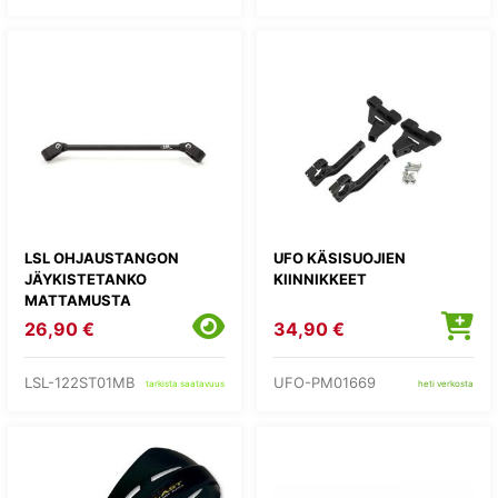
LSL OHJAUSTANGON
UFO KÄSISUOJIEN
JÄYKISTETANKO
KIINNIKKEET
MATTAMUSTA
26,90 €
34,90 €
LSL-122ST01MB
UFO-PM01669
tarkista saatavuus
heti verkosta