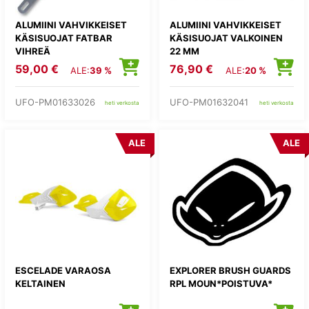
ALUMIINI VAHVIKKEISET
ALUMIINI VAHVIKKEISET
KÄSISUOJAT FATBAR
KÄSISUOJAT VALKOINEN
VIHREÄ
22 MM
59,00 €
76,90 €
ALE:
39 %
ALE:
20 %
UFO-PM01633026
UFO-PM01632041
heti verkosta
heti verkosta
ALE
ALE
ESCELADE VARAOSA
EXPLORER BRUSH GUARDS
KELTAINEN
RPL MOUN*POISTUVA*