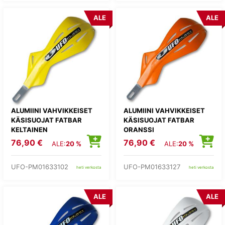
ALE
ALE
ALUMIINI VAHVIKKEISET
ALUMIINI VAHVIKKEISET
KÄSISUOJAT FATBAR
KÄSISUOJAT FATBAR
KELTAINEN
ORANSSI
76,90 €
76,90 €
ALE:
20 %
ALE:
20 %
UFO-PM01633102
UFO-PM01633127
heti verkosta
heti verkosta
ALE
ALE