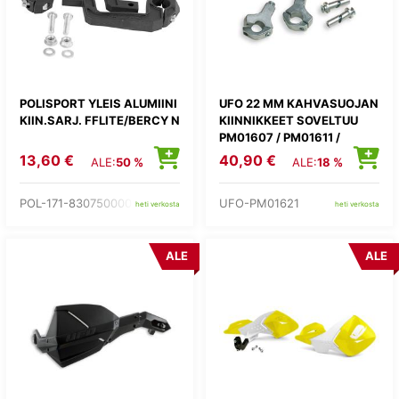
POLISPORT YLEIS ALUMIINI
UFO 22 MM KAHVASUOJAN
KIIN.SARJ. FFLITE/BERCY N
KIINNIKKEET SOVELTUU
PM01607 / PM01611 /
PM01619 / PM01632 /
13,60 €
40,90 €
ALE:
50 %
ALE:
18 %
POL-171-8307500001
UFO-PM01621
heti verkosta
heti verkosta
ALE
ALE