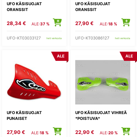
UFO KÄSISUOJAT
UFO KÄSISUOJAT
ORANSSIT
ORANSSIT
28,34 €
27,90 €
ALE:
37 %
ALE:
18 %
UFO-KT03033127
UFO-KT03086127
heti verkosta
heti verkosta
ALE
ALE
UFO KÄSISUOJAT
UFO KÄSISUOJAT VIHREÄ
PUNAISET
*POISTUVA*
27,90 €
22,90 €
ALE:
18 %
ALE:
20 %