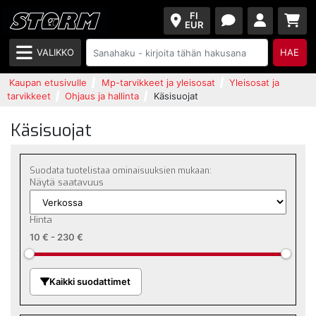
FI
EUR
VALIKKO
HAE
Kaupan etusivulle
Mp-tarvikkeet ja yleisosat
Yleisosat ja
tarvikkeet
Ohjaus ja hallinta
Käsisuojat
Käsisuojat
Suodata tuotelistaa ominaisuuksien mukaan:
Näytä saatavuus
Hinta
10 €
-
230 €
Kaikki suodattimet