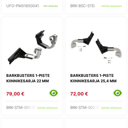
UFO-PM01650041
BRK-BSC-STD
heti verkosta
tarkista saatavuus
BARKBUSTERS 1-PISTE
BARKBUSTERS 1-PISTE
KIINNIKESARJA 22 MM
KIINNIKESARJA 25,4 MM
79,00 €
72,00 €
BRK-STM-001-00-NP
BRK-STM-002-01-NP
tarkista saatavuus
tarkista saatavuus