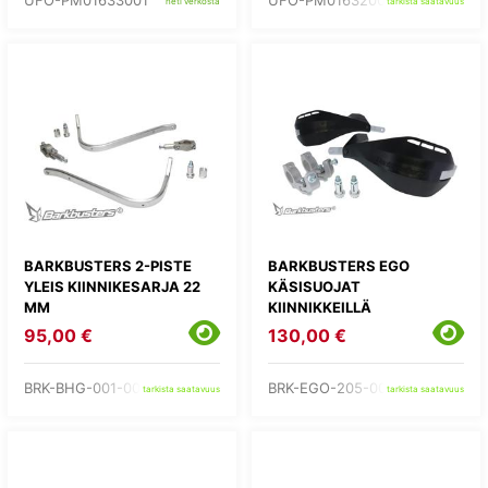
UFO-PM01633001
UFO-PM01632001
heti verkosta
tarkista saatavuus
BARKBUSTERS 2-PISTE
BARKBUSTERS EGO
YLEIS KIINNIKESARJA 22
KÄSISUOJAT
MM
KIINNIKKEILLÄ
95,00 €
130,00 €
BRK-BHG-001-00-NP
BRK-EGO-205-00-BB
tarkista saatavuus
tarkista saatavuus