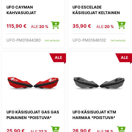
UFO CAYMAN
UFO ESCELADE
KAHVASUOJAT
KÄSISUOJAT KELTAINEN
115,90 €
35,90 €
ALE:
20 %
ALE:
20 %
UFO-PM01644380
UFO-PM01646102
heti verkosta
heti verkosta
ALE
ALE
UFO KÄSISUOJAT GAS GAS
UFO KÄSISUOJAT KTM
PUNAINEN *POISTUVA*
HARMAA *POISTUVA*
25,90 €
26,90 €
ALE:
22 %
ALE:
18 %