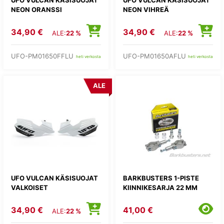
NEON ORANSSI
NEON VIHREÄ
34,90 €
34,90 €
ALE:
22 %
ALE:
22 %
UFO-PM01650FFLU
UFO-PM01650AFLU
heti verkosta
heti verkosta
ALE
UFO VULCAN KÄSISUOJAT
BARKBUSTERS 1-PISTE
VALKOISET
KIINNIKESARJA 22 MM
34,90 €
41,00 €
ALE:
22 %