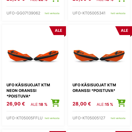
UFO-GG07139062
UFO-KT05005341
heti verkosta
heti verkosta
ALE
ALE
UFO KÄSISUOJAT KTM
UFO KÄSISUOJAT KTM
NEON ORANSSI
ORANSSI *POISTUVA*
*POISTUVA*
26,90 €
28,00 €
ALE:
18 %
ALE:
15 %
UFO-KT05005FFLU
UFO-KT05005127
heti verkosta
heti verkosta