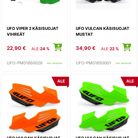
UFO VIPER 2 KÄSISUOJAT
UFO VULCAN KÄSISUOJAT
VIHREÄT
MUSTAT
22,90 €
34,90 €
ALE:
24 %
ALE:
22 %
UFO-PM01660026
UFO-PM01650001
heti verkosta
heti verkosta
ALE
ALE
UFO VULCAN KÄSISUOJAT
UFO VULCAN KÄSISUOJAT