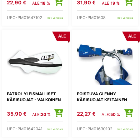
22,90 €
31,90 €
ALE:
18 %
ALE:
19 %
UFO-PM01647102
UFO-PM01608
heti verkosta
heti verkosta
ALE
ALE
PATROL YLEISMALLISET
POISTUVA GLENNY
KÄSISUOJAT - VALKOINEN
KÄSISUOJAT KELTAINEN
35,90 €
22,27 €
ALE:
20 %
ALE:
50 %
UFO-PM01642041
UFO-PM01630102
heti verkosta
heti verkosta