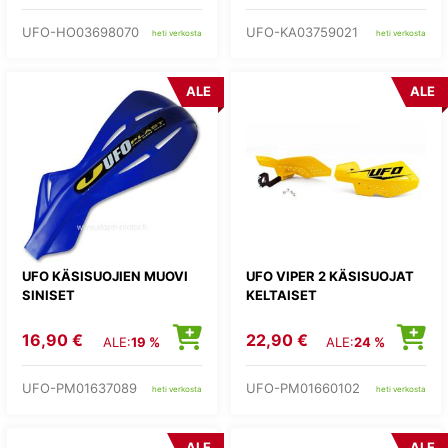
UFO-HO03698070
UFO-KA03759021
heti verkosta
heti verkosta
ALE
ALE
UFO KÄSISUOJIEN MUOVI
UFO VIPER 2 KÄSISUOJAT
SINISET
KELTAISET
16,90 €
22,90 €
ALE:
19 %
ALE:
24 %
UFO-PM01637089
UFO-PM01660102
heti verkosta
heti verkosta
ALE
ALE