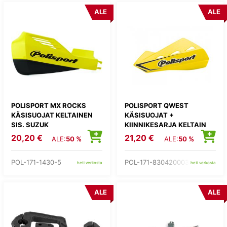
ALE
ALE
POLISPORT MX ROCKS
POLISPORT QWEST
KÄSISUOJAT KELTAINEN
KÄSISUOJAT +
SIS. SUZUK
KIINNIKESARJA KELTAIN
20,20 €
21,20 €
ALE:
50 %
ALE:
50 %
POL-171-1430-5
POL-171-8304200033
heti verkosta
heti verkosta
ALE
ALE