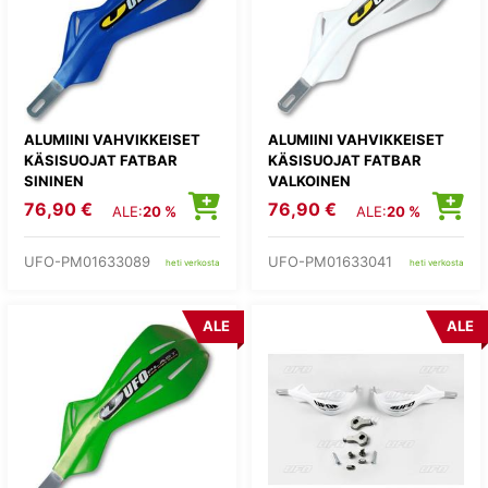
ALUMIINI VAHVIKKEISET
ALUMIINI VAHVIKKEISET
KÄSISUOJAT FATBAR
KÄSISUOJAT FATBAR
SININEN
VALKOINEN
76,90 €
76,90 €
ALE:
20 %
ALE:
20 %
UFO-PM01633089
UFO-PM01633041
heti verkosta
heti verkosta
ALE
ALE