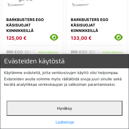
BARKBUSTERS EGO
BARKBUSTERS EGO
KÄSISUOJAT
KÄSISUOJAT
KIINNIKKEILLÄ
KIINNIKKEILLÄ
125,00 €
133,00 €
BRK-EGO-201-00-YH
BRK-EGO-202-00-BK
tarkista saatavuus
tarkista saatavuus
Evästeiden käytöstä
Käytämme evästeitä, jotta verkkosivujen käyttö olisi helpompaa.
Evästeiden avulla voimme myös räätälöidä sivuja juuri sinulle sekä
kerätä analytiikkaa verkkokaupan ja valikoiman parantamiseksi.
Hyväksy
BARKBUSTERS EGO
BARKBUSTERS EGO
Lisätietoja
KÄSISUOJAT
KÄSISUOJAT